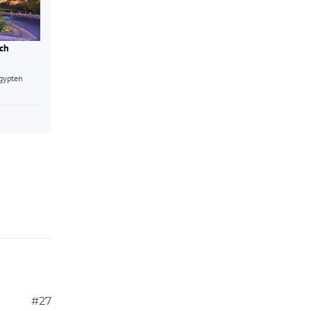
ach
gypten
#27