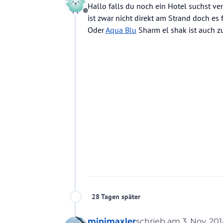
Hallo falls du noch ein Hotel suchst v
Offline
ist zwar nicht direkt am Strand doch es f
Oder
Aqua Blu
Sharm el shak ist auch 
28 Tagen später
minimaxler
schrieb am
3. Nov. 201