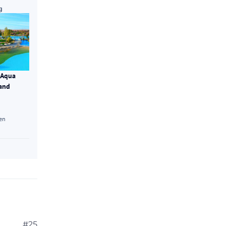
g
 Aqua
land
en
#25