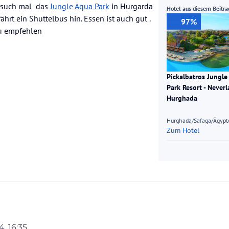
ersuch mal das
Jungle Aqua Park
in Hurgarda
Hotel aus diesem Beitra
ährt ein Shuttelbus hin. Essen ist auch gut .
97%
zu empfehlen
Pickalbatros Jungle
Park Resort - Never
Hurghada
Hurghada/Safaga/Ägypt
Zum Hotel
4, 16:35