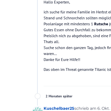
Hallo Experten,
ich suche für meine Familie im Herbst e
Strand und Schnorcheln sollten mögli
Poolanlage mit mindestens 1
Rutsche
(
Gutes Essen ohne Durchfall zu bekom
Preislich nich zu abgehoben, sind eine 
Thats all.
Suche schon den ganzen Tag, jedoch find
waren...
Danke für Eure Hilfe!!
Das oben im Threat genannte Titanic ist
2 Monaten später
Kuschelbaer25
schrieb am
6. Okt.
zuletzt editiert vo