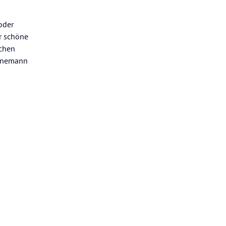
oder
r schöne
schen
ohnemann