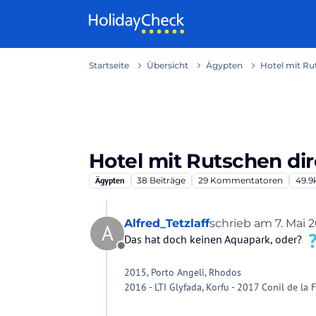
Weiter zum Inhalt
Startseite
Übersicht
Ägypten
Hotel mit Ru
Hotel mit Rutschen di
Ägypten
38
Beiträge
29
Kommentatoren
49.9
Alfred_Tetzlaff
schrieb am
7. Mai 2
A
zuletzt editiert von
Das hat doch keinen Aquapark, oder?
Offline
2015, Porto Angeli, Rhodos
2016 - LTI Glyfada, Korfu - 2017 Conil de la 