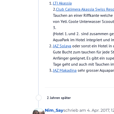
LTI Akassia
2.
Club Calimera Akassia Swiss Reso
Tauchen an einer Riffkante welche
von Yeti. Coole Unterwasser Scoout
3.
(Hotel 1. und 2. sind zusammen ge
AquaPark im Hotel integriert und im
JAZ Solaya
oder sonst ein Hotel in 
Gute Bucht zum tauchen für jede St
Anfänger geeignet. Es gibt ein su
Tage geht und auch mit Tauchen im
JAZ Makadina
sehr grosser Aquapar
2 Jahren später
Nim_Say
schrieb am
4. Apr. 2017, 1
zuletzt editiert von