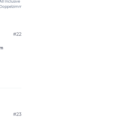
#22
em
#23