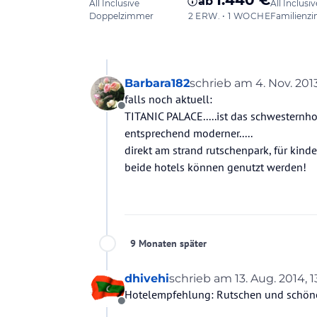
Barbara182
schrieb am
4. Nov. 201
zuletzt editiert von
falls noch aktuell:
Offline
TITANIC PALACE.....ist das schwesternh
entsprechend moderner.....
direkt am strand rutschenpark, für kinde
beide hotels können genutzt werden!
9 Monaten später
dhivehi
schrieb am
13. Aug. 2014, 1
zuletzt editiert von
Hotelempfehlung: Rutschen und schöne
Offline