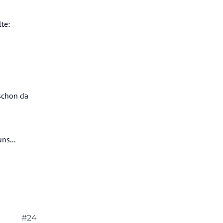
te:
 schon da
ns...
#24