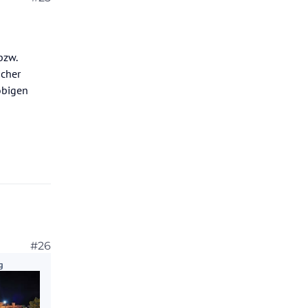
bzw.
icher
obigen
#26
g