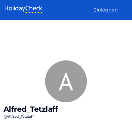
Weiter zum Inhalt
Einloggen
A
Alfred_Tetzlaff
@Alfred_Tetzlaff