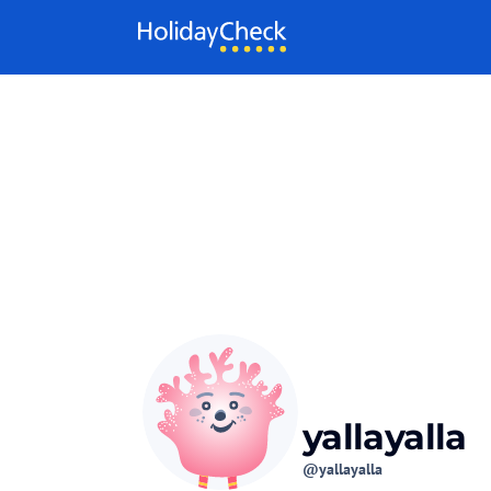
Weiter zum Inhalt
yallayalla
@yallayalla