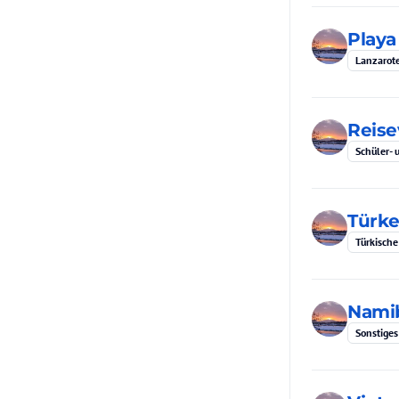
Playa
Lanzarot
Reise
Schüler- 
Türke
Türkische
Namib
Sonstiges