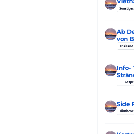
Vietn
Sonstiges
Ab De
von B
Thailand
Info-
Strän
Gespe
Side 
Türkische