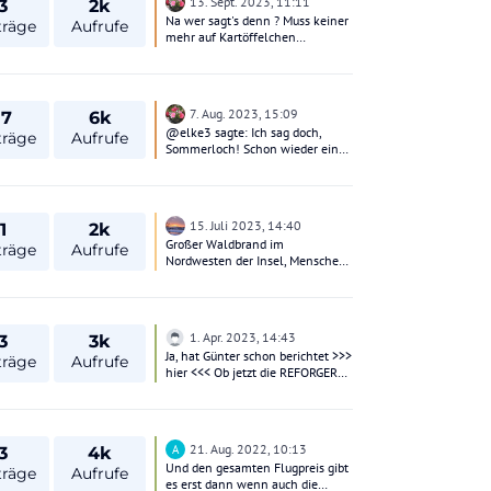
13. Sept. 2023, 11:11
3
2k
die Berg und Talfahrt kann man
Na wer sagt's denn ? Muss keiner
träge
Aufrufe
besser anlegen.
mehr auf Kartöffelchen
verzichten.
7. Aug. 2023, 15:09
17
6k
@elke3 sagte: Ich sag doch,
träge
Aufrufe
Sommerloch! Schon wieder ein
Artikel ...Seriöse
Berichterstattung sieht für mich
anders aus. Ärgere dich nicht. Du
kannst davon ausgehen, dass das
15. Juli 2023, 14:40
1
2k
Sommerloch nicht mehr mit
Großer Waldbrand im
Geschichten aus Mallorca gefüllt
träge
Aufrufe
Nordwesten der Insel, Menschen
werden kann. Die Sache wurde ja
evakuiert, Häuser abgebrannt
schon zu Beginn der Saison
klick mich
ausgiebig durchgekaut. Also muss
was anderes her.
1. Apr. 2023, 14:43
3
3k
Ja, hat Günter schon berichtet >>>
träge
Aufrufe
hier <<< Ob jetzt die REFORGER
Zeiten wieder kommen? die
Älteren werden sich erinnern....
21. Aug. 2022, 10:13
A
3
4k
Und den gesamten Flugpreis gibt
träge
Aufrufe
es erst dann wenn auch die