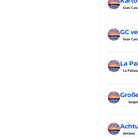
Karto
Gran Can
GC ve
Gran Can
La Pa
La Palma,
Große
Gespe
Achtu
Airlines