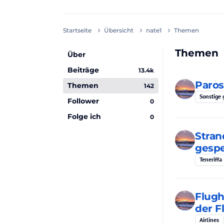
Startseite
Übersicht
nate1
Themen
Themen
Über
Beiträge
13.4k
Paro
Themen
142
Sonstige 
Follower
0
Folge ich
0
Stran
gespe
Teneriffa
Flugh
der F
Airlines