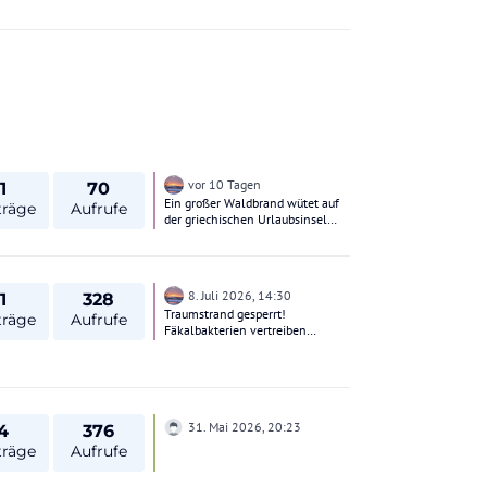
vor 10 Tagen
1
70
Ein großer Waldbrand wütet auf
träge
Aufrufe
der griechischen Urlaubsinsel
Paros
8. Juli 2026, 14:30
1
328
Traumstrand gesperrt!
träge
Aufrufe
Fäkalbakterien vertreiben
Badegäste auf Teneriffa Auf den
Kanarischen Inseln gibt es
hunderte Einleitungsstellen, an
denen Abwasser ungehindert
direkt ins Meer fließt. Lecker.
31. Mai 2026, 20:23
4
376
träge
Aufrufe