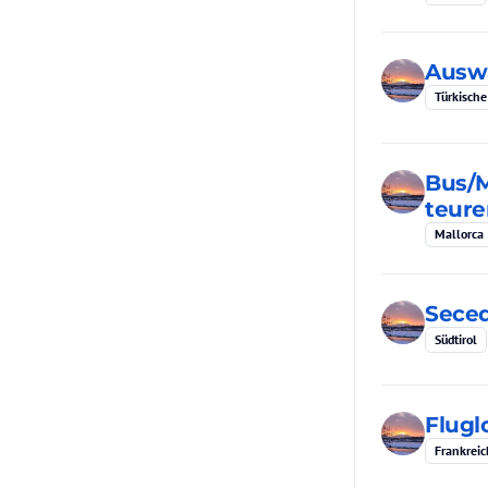
Auswä
Türkische
Bus/M
teure
Mallorca
Seced
Südtirol
Flugl
Frankreic