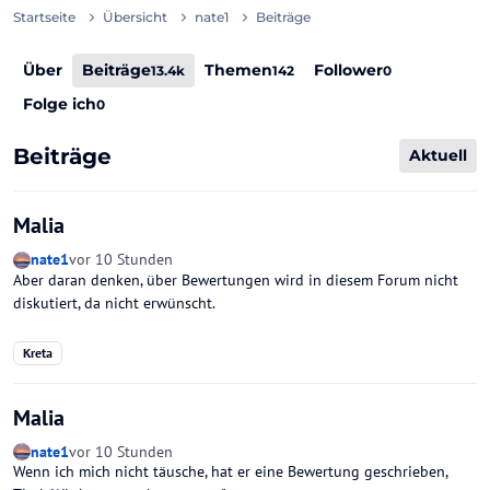
Startseite
Übersicht
nate1
Beiträge
Über
Beiträge
Themen
Follower
13.4k
142
0
Folge ich
0
Beiträge
Aktuell
Malia
nate1
vor 10 Stunden
Aber daran denken, über Bewertungen wird in diesem Forum nicht
diskutiert, da nicht erwünscht.
Kreta
Malia
nate1
vor 10 Stunden
Wenn ich mich nicht täusche, hat er eine Bewertung geschrieben,