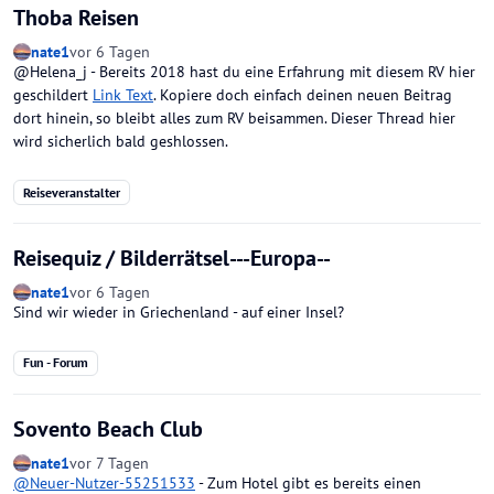
Thoba Reisen
nate1
vor 6 Tagen
@Helena_j - Bereits 2018 hast du eine Erfahrung mit diesem RV hier
geschildert
Link Text
. Kopiere doch einfach deinen neuen Beitrag
dort hinein, so bleibt alles zum RV beisammen. Dieser Thread hier
wird sicherlich bald geshlossen.
Reiseveranstalter
Reisequiz / Bilderrätsel---Europa--
nate1
vor 6 Tagen
Sind wir wieder in Griechenland - auf einer Insel?
Fun - Forum
Sovento Beach Club
nate1
vor 7 Tagen
@
Neuer-Nutzer-55251533
- Zum Hotel gibt es bereits einen