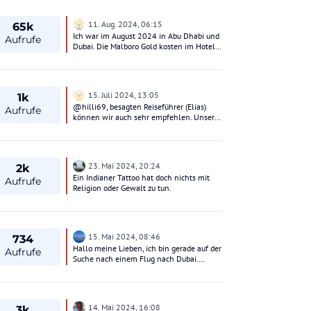
Rätselraten...das bringt nicht viel.
11. Aug. 2024, 06:15
65k
Ich war im August 2024 in Abu Dhabi und
Aufrufe
Dubai. Die Malboro Gold kosten im Hotel
und außerhalb zwischen 6€ und 12€ das
Päckchen! Im Duty free im Flughafen von
Abu Dhabi bei der Ausreise 60€ für 2
Stangen. Bei der Ankunft konnte man
15. Juli 2024, 13:05
1k
keine zollfreien kaufen.
@hilli69, besagten Reiseführer (Elias)
Aufrufe
können wir auch sehr empfehlen. Unsere
Reise ist zwar schon etwas her, aber in
sehr guter Erinnerung. Über die oben
genannten Verlinkungen findest du seine
Kontaktdaten. Alternativ einfach bei
23. Mai 2024, 20:24
2k
Google eingeben...Elias
Ein Indianer Tattoo hat doch nichts mit
Dubai...Reiseführer
Aufrufe
Religion oder Gewalt zu tun.
15. Mai 2024, 08:46
734
Hallo meine Lieben, ich bin gerade auf der
Aufrufe
Suche nach einem Flug nach Dubai.
Gefunden habe ich einen günstigen Flug
bis Abu Dhabi, dann weiter mit dem Bus.
Nun meine Frage: wieviel Zeit sollte ich
am Flughafen für den Weg zum Bus
14. Mai 2024, 16:08
3k
einrechnen? Ich habe die Optionen 1 h 20