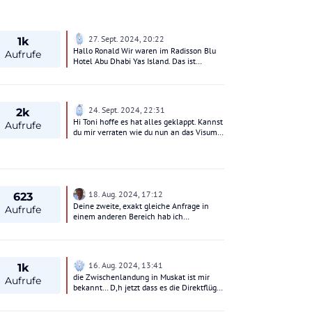
27. Sept. 2024, 20:22
1k
Hallo Ronald Wir waren im Radisson Blu
Aufrufe
Hotel Abu Dhabi Yas Island. Das ist
mittlerweile einige Jahre her, von daher
weiss ich nicht wies mittlerweile mit dem
Shuttle / Beachclub organisiert ist.
Theoretisch ist der Strand auch gut zu Fuss
24. Sept. 2024, 22:31
2k
erreichbar, sind ihn mit den Kindern
Hi Toni hoffe es hat alles geklappt. Kannst
teilweise auch gelaufen. Lg Monika
Aufrufe
du mir verraten wie du nun an das Visum
gekommen bist ich habe nämlich dasselbe
Problem.
18. Aug. 2024, 17:12
623
Deine zweite, exakt gleiche Anfrage in
Aufrufe
einem anderen Bereich hab ich
gelöscht..Eine dürfte sicher reichen, oder?
Aber wenn wir gerade dabei sind. Nenne
doch einmal Dein maximales Budget
insgesamt, Eure Ansprüche sind eine
16. Aug. 2024, 13:41
1k
andere Geschichte, die kann man dann im
die Zwischenlandung in Muskat ist mir
Verhältnis zum Budget ganz gut
Aufrufe
bekannt… D,h jetzt dass es die Direktflüge
beurteilen/einstufen -----Und dann fallen
nach SLL nach der FTI Pleite nicht mehr
unseren Usern Vorschläge vermutlich
gibt
leichter. Sonst wäre das eher