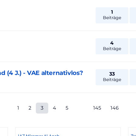
1
Beiträge
4
Beiträge
 (4 J.) - VAE alternativlos?
33
Beiträge
1
2
3
4
5
145
146
JAZ Miramar Al Aqah
Tr