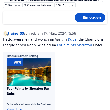
2
Beiträge
2
Kommentatoren
1.5k
Aufrufe
Einloggen
trainer33
schrieb am
17. März 2024, 15:56
zuletzt editiert von
Offline
Hallo..weiss jemand wo ich im April in
Dubai
die Champions
League sehen Kann. Wir sind im
Four Points Sheraton
Hotel
Hotel aus diesem Beitrag
98%
Four Points by Sheraton Bur
Dubai
Dubai/Vereinigte Arabische Emirate
Zum Hotel