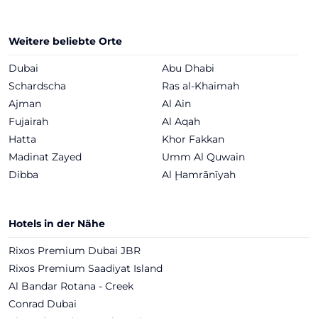
Weitere beliebte Orte
Dubai
Abu Dhabi
Schardscha
Ras al-Khaimah
Ajman
Al Ain
Fujairah
Al Aqah
Hatta
Khor Fakkan
Madinat Zayed
Umm Al Quwain
Dibba
Al Ḩamrānīyah
Hotels in der Nähe
Rixos Premium Dubai JBR
Rixos Premium Saadiyat Island
Al Bandar Rotana - Creek
Conrad Dubai