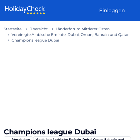
Weiter zum Inhalt
Einloggen
Startseite
Übersicht
Länderforum Mittlerer Osten
Vereinigte Arabische Emirate, Dubai, Oman, Bahrain und Qatar
Champions league Dubai
Champions league Dubai
Verschoben
Vereinigte Arabische Emirate, Dubai, Oman, Bahrain und Qatar