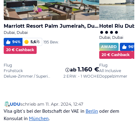
UDU
schrieb am
11. Apr. 2024, 12:47
zuletzt editiert von
Offline
Visa gibt´s bei der Botschaft der VAE in
Berlin
oder dem
Konsulat in
München
.