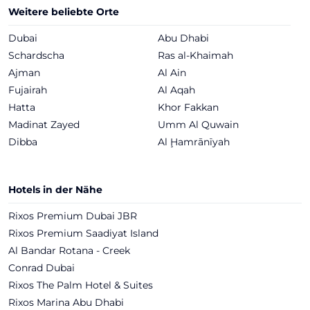
Weitere beliebte Orte
Dubai
Abu Dhabi
Schardscha
Ras al-Khaimah
Ajman
Al Ain
Fujairah
Al Aqah
Hatta
Khor Fakkan
Madinat Zayed
Umm Al Quwain
Dibba
Al Ḩamrānīyah
Hotels in der Nähe
Rixos Premium Dubai JBR
Rixos Premium Saadiyat Island
Al Bandar Rotana - Creek
Conrad Dubai
Rixos The Palm Hotel & Suites
Rixos Marina Abu Dhabi