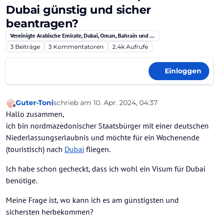
Dubai günstig und sicher
beantragen?
Vereinigte Arabische Emirate, Dubai, Oman, Bahrain und Qatar
3
Beiträge
3
Kommentatoren
2.4k
Aufrufe
Einloggen
Guter-Toni
schrieb am
10. Apr. 2024, 04:37
zuletzt editiert von
Offline
Hallo zusammen,
ich bin nordmazedonischer Staatsbürger mit einer deutschen
Niederlassungserlaubnis und möchte für ein Wochenende
(touristisch) nach
Dubai
fliegen.
Ich habe schon gecheckt, dass ich wohl ein Visum für Dubai
benötige.
Meine Frage ist, wo kann ich es am günstigsten und
sichersten herbekommen?