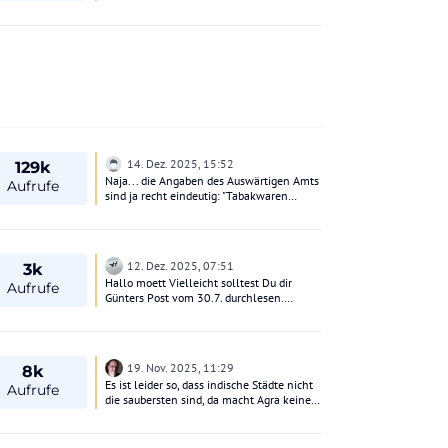
14. Dez. 2025, 15:52
129k
Naja... die Angaben des Auswärtigen Amts
Aufrufe
sind ja recht eindeutig: "Tabakwaren
dürfen nicht eingeführt werden". Genauso
die Seite des Bandaranaike International
Airport: "Prohibited items: Cigarettes"
12. Dez. 2025, 07:51
3k
Hallo moett Vielleicht solltest Du dir
Aufrufe
Günters Post vom 30.7. durchlesen.
Besonders den Teil mit der Haftstrafe.
Gruß Karl
19. Nov. 2025, 11:29
8k
Es ist leider so, dass indische Städte nicht
Aufrufe
die saubersten sind, da macht Agra keine
Ausnahme! Dass Agra aber die mieseste
sein soll, würde ich nicht behaupten
wollen. LG Sokrates