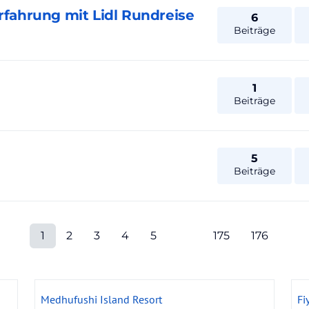
rfahrung mit Lidl Rundreise
6
Beiträge
1
Beiträge
5
Beiträge
1
2
3
4
5
175
176
Medhufushi Island Resort
Fi