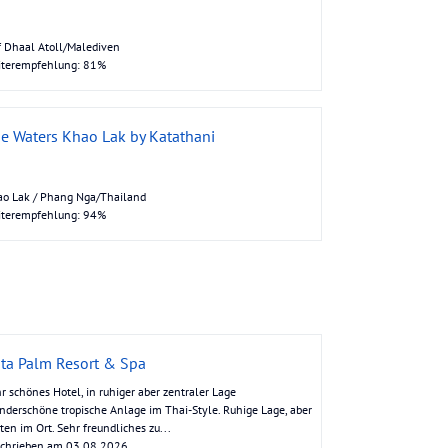
Hochlandregion mit Kaffeeplantagen,
Wasserfällen und authentischen Dörfern.
Si Phan Don („4000 Inseln“) im Mekong:
f Dhaal Atoll/Malediven
Entspannter Inselarchipel mit
iterempfehlung: 81%
Flussdelfinen und Kajakmöglichkeiten.
Plain of Jars (Ebene der Tonkrüge):
Mysteriöse Steinkrüge aus der Eisenzeit –
ein archäologisches Rätsel. Weitere
Highlights COPE Visitor Centre (Vientiane):
e Waters Khao Lak by Katathani
Bewegende Ausstellung über die Folgen
des Vietnamkriegs und die Arbeit mit
Prothesen. Pak Ou Höhlen: Heilige
Höhlen mit hunderten Buddha-Statuen,
o Lak / Phang Nga/Thailand
erreichbar per Boot von Luang Prabang.
iterempfehlung: 94%
Phu Salao & Golden Buddha (Pakse):
Aussichtspunkt mit riesiger Buddha-Statue
und Blick über den Mekong. Wenn du eine
Rundreise planst, lohnt sich die
Kombination aus Nordlaos (Luang Prabang,
Kuang Si) und Südlaos (Wat Phou, Bolaven-
Plateau, 4000 Inseln). Die Infrastruktur
mit Bussen und Zügen ist gut ausgebaut,
sodass du bequem von Ort zu Ort reisen
kannst
ta Palm Resort & Spa
r schönes Hotel, in ruhiger aber zentraler Lage
derschöne tropische Anlage im Thai-Style. Ruhige Lage, aber
ten im Ort. Sehr freundliches zu...
schrieben am 03.08.2026