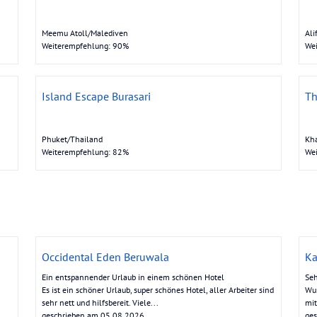
Meemu Atoll/Malediven
Ali
Weiterempfehlung: 90%
We
Island Escape Burasari
Th
Phuket/Thailand
Kha
Weiterempfehlung: 82%
We
Occidental Eden Beruwala
Ka
Ein entspannender Urlaub in einem schönen Hotel
Seh
Es ist ein schöner Urlaub, super schönes Hotel, aller Arbeiter sind
Wun
sehr nett und hilfsbereit. Viele...
mit
geschrieben am 05.08.2026
ge