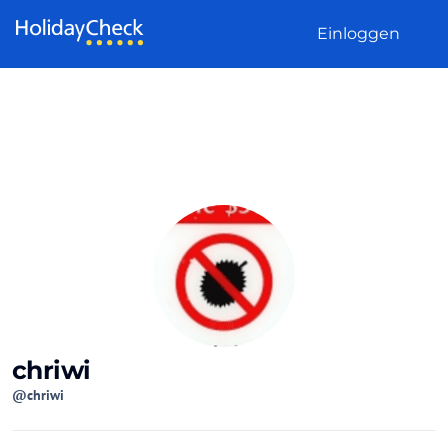
Weiter zum Inhalt
Einloggen
chriwi
@chriwi