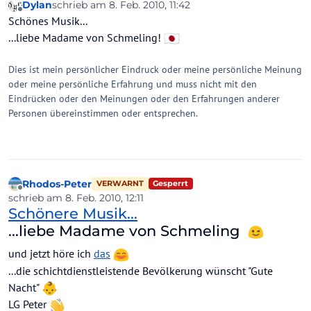
Dylan
schrieb am
8. Feb. 2010, 11:42
zuletzt editiert von
Offline
Schönes Musik...
...liebe Madame von Schmeling!
Dies ist mein persönlicher Eindruck oder meine persönliche Meinung
oder meine persönliche Erfahrung und muss nicht mit den
Eindrücken oder den Meinungen oder den Erfahrungen anderer
Personen übereinstimmen oder entsprechen.
Rhodos-Peter
Gesperrt
VERWARNT
Offline
schrieb am
8. Feb. 2010, 12:11
zuletzt editiert von
Schönere Musik...
...liebe Madame von Schmeling
und jetzt höre ich
das
...die schichtdienstleistende Bevölkerung wünscht "Gute
Nacht"
LG Peter