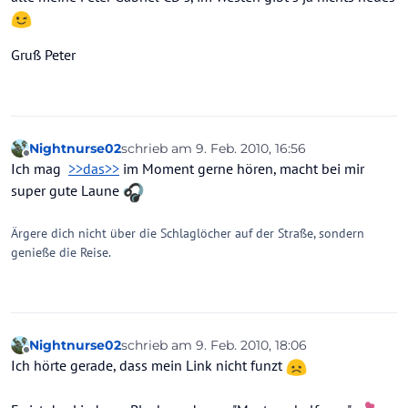
Gruß Peter
Nightnurse02
schrieb am
9. Feb. 2010, 16:56
zuletzt editiert von
Offline
Ich mag
>>das>>
im Moment gerne hören, macht bei mir
super gute Laune
Ärgere dich nicht über die Schlaglöcher auf der Straße, sondern
genieße die Reise.
Nightnurse02
schrieb am
9. Feb. 2010, 18:06
zuletzt editiert von
Offline
Ich hörte gerade, dass mein Link nicht funzt