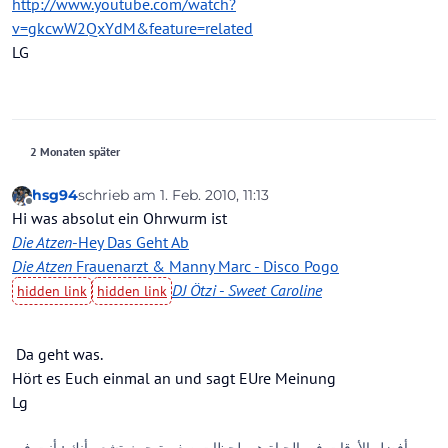
http://www.youtube.com/watch?
v=gkcwW2QxYdM&feature=related
LG
2 Monaten später
hsg94
schrieb am
1. Feb. 2010, 11:13
zuletzt editiert von
Offline
Hi was absolut ein Ohrwurm ist
Die Atzen
-Hey Das Geht Ab
Die Atzen
Frauenarzt & Manny Marc - Disco Pogo
DJ Ötzi
-
Sweet Caroline
Da geht was.
Hört es Euch einmal an und sagt EUre Meinung
Lg
أفضل الأوقات في الحياة هي لحظات صغيرة حيث تشعر أنك : أنت في