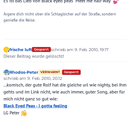
Es ist das Lied von Black eyed peas "Meet me half way"
Ärgere dich nicht über die Schlaglöcher auf der Straße, sondern
genieße die Reise.
frische luft
schrieb am
9. Feb. 2010, 19:17
F
Gesperrt
zuletzt editiert von
Offline
Dieser Beitrag wurde gelöscht!
Rhodos-Peter
Gesperrt
VERWARNT
Offline
schrieb am
9. Feb. 2010, 20:12
zuletzt editiert von
...komisch, der gute Rolf hat die gleiche url wie nighty, bei ihm
gehts und im Link nicht, wie auch immer, guter Song, aber für
mich nicht ganz so gut wie:
Black Eyed Peas - I gotta feeling
LG Peter