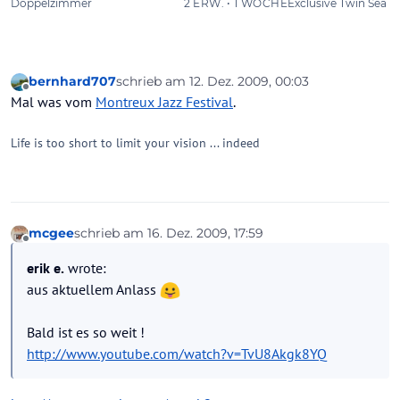
bernhard707
schrieb am
12. Dez. 2009, 00:03
zuletzt editiert von
Offline
Mal was vom
Montreux Jazz Festival
.
Life is too short to limit your vision ... indeed
mcgee
schrieb am
16. Dez. 2009, 17:59
zuletzt editiert von
Offline
erik e.
wrote:
aus aktuellem Anlass
Bald ist es so weit !
http://www.youtube.com/watch?v=TvU8Akgk8YQ