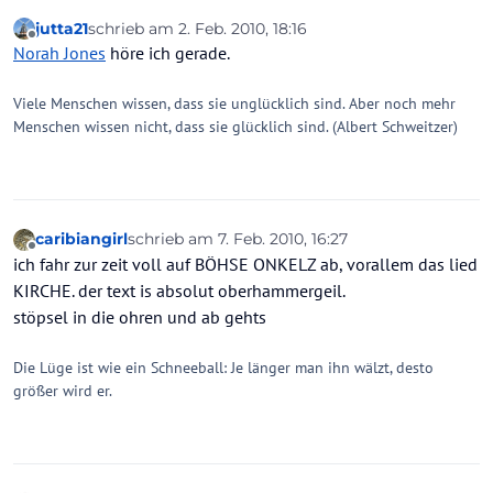
jutta21
schrieb am
2. Feb. 2010, 18:16
zuletzt editiert von
Offline
Norah Jones
höre ich gerade.
Viele Menschen wissen, dass sie unglücklich sind. Aber noch mehr
Menschen wissen nicht, dass sie glücklich sind. (Albert Schweitzer)
caribiangirl
schrieb am
7. Feb. 2010, 16:27
zuletzt editiert von
Offline
ich fahr zur zeit voll auf BÖHSE ONKELZ ab, vorallem das lied
KIRCHE. der text is absolut oberhammergeil.
stöpsel in die ohren und ab gehts
Die Lüge ist wie ein Schneeball: Je länger man ihn wälzt, desto
größer wird er.