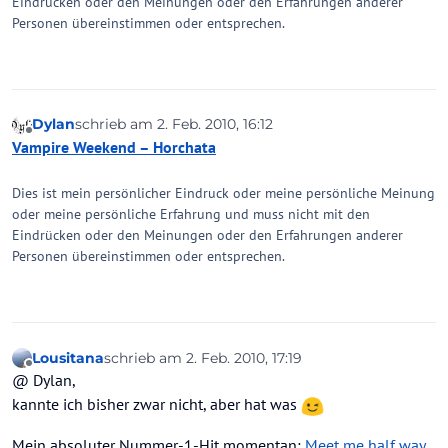
Eindrücken oder den Meinungen oder den Erfahrungen anderer
Personen übereinstimmen oder entsprechen.
Dylan
schrieb am
2. Feb. 2010, 16:12
zuletzt editiert von
Offline
Vampire Weekend – Horchata
Dies ist mein persönlicher Eindruck oder meine persönliche Meinung
oder meine persönliche Erfahrung und muss nicht mit den
Eindrücken oder den Meinungen oder den Erfahrungen anderer
Personen übereinstimmen oder entsprechen.
Lousitana
schrieb am
2. Feb. 2010, 17:19
zuletzt editiert von
Offline
@ Dylan,
kannte ich bisher zwar nicht, aber hat was
Mein absoluter Nummer-1-Hit momentan:
Meet me half way