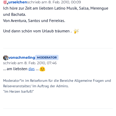
urselchen
schrieb am
8. Feb. 2010, 00:09
zuletzt editiert von
Offline
Ich höre zur Zeit am liebsten Latino Musik, Salsa, Merengue
und Bachata.
Von Aventura, Santos und Ferreiras.
Und dann schön vom Urlaub träumen .
vonschmeling
MODERATOR
Offline
schrieb am
8. Feb. 2010, 07:46
zuletzt editiert von
... am liebsten
das
...
Moderator*in im Reiseforum für die Bereiche Allgemeine Fragen und
Reiseveranstalter/ Im Auftrag der Admins.
"Im Herzen barfuß!"