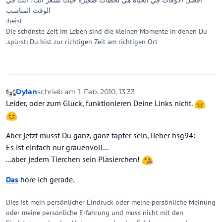
الوقت المناسب
heist:
Die schönste Zeit im Leben sind die kleinen Momente in denen Du
spürst: Du bist zur richtigen Zeit am richtigen Ort.
Dylan
schrieb am
1. Feb. 2010, 13:33
zuletzt editiert von
Offline
Leider, oder zum Glück, funktionieren Deine Links nicht.
Aber jetzt musst Du ganz, ganz tapfer sein, lieber hsg94:
Es ist einfach nur grauenvoll...
...aber jedem Tierchen sein Pläsierchen!
Das
höre ich gerade.
Dies ist mein persönlicher Eindruck oder meine persönliche Meinung
oder meine persönliche Erfahrung und muss nicht mit den