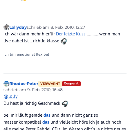
Lollyday
schrieb am
8. Feb. 2010, 12:27
zuletzt editiert von
Offline
Ich wär dann mehr hierfür
Der letzte Kuss
...........wenn man
live dabei ist ...richtig klasse
Ich bin emotional flexibel
Rhodos-Peter
Gesperrt
VERWARNT
Offline
schrieb am
9. Feb. 2010, 16:48
zuletzt editiert von
@
lolly
Du hast ja richtig Geschmack
bei mir läuft gerade
das
und dann nicht ganz so
massenkompatibel
das
und vielleicht höre ich ja auch noch
alle meine Peter Gabriel CD`s, im Westen gibt´s ja nichts neues