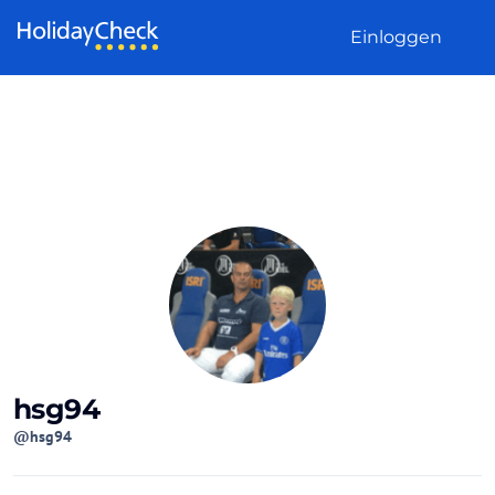
Weiter zum Inhalt
Einloggen
hsg94
@hsg94