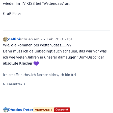
wieder im TV KISS bei "Wettendass" an,
Gruß Peter
delfini
schrieb am
26. Feb. 2010, 21:31
zuletzt editiert von
Offline
Wie, die kommen bei Wetten, dass.....???
Dann muss ich da unbedingt auch schauen, das war vor was
ich wie vielen Jahren in unserer damaligen "Dorf-Disco" der
absolute Kracher
Ich erhoffe nichts, ich fürchte nichts, ich bin frei
N. Kazantzakis
Rhodos-Peter
Gesperrt
VERWARNT