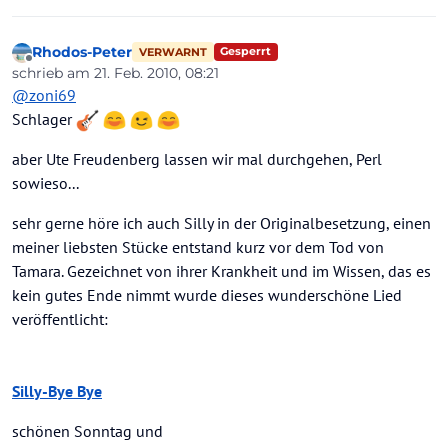
Rhodos-Peter
Gesperrt
VERWARNT
Offline
schrieb am
21. Feb. 2010, 08:21
zuletzt editiert von
@
zoni69
Schlager
aber Ute Freudenberg lassen wir mal durchgehen, Perl
sowieso...
sehr gerne höre ich auch Silly in der Originalbesetzung, einen
meiner liebsten Stücke entstand kurz vor dem Tod von
Tamara. Gezeichnet von ihrer Krankheit und im Wissen, das es
kein gutes Ende nimmt wurde dieses wunderschöne Lied
veröffentlicht:
Silly-Bye Bye
schönen Sonntag und