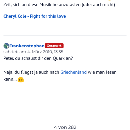
Zeit, sich an diese Musik heranzutasten (oder auch nicht)
Cheryl Cole - Fight for this love
Frankenstephan
Gesperrt
Offline
schrieb am
4. März 2010, 13:55
zuletzt editiert von
Peter, du schaust dir den Quark an?
Naja, du fliegst ja auch nach
Griechenland
wie man lesen
kann...
4 von 282