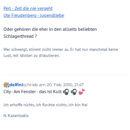
Perl - Zeit die nie vergeht
Ute Freudenberg - Jugendliebe
Oder gehören die eher in den allseits beliebten
Schlagerthread ?
Wer schweigt, stimmt nicht immer zu. Er hat nur manchmal keine
Lust, mit Idioten zu diskutieren.
delfini
schrieb am
20. Feb. 2010, 21:47
zuletzt editiert von
Offline
City - Am Fenster - das ist Kult
Ich erhoffe nichts, ich fürchte nichts, ich bin frei
N. Kazantzakis