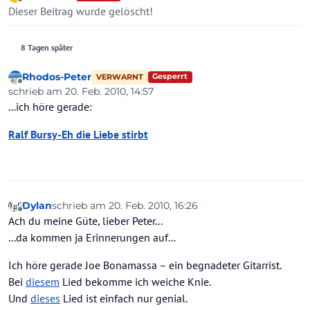
zuletzt editiert von
Offline
Dieser Beitrag wurde gelöscht!
8 Tagen später
Rhodos-Peter
Gesperrt
VERWARNT
Offline
schrieb am
20. Feb. 2010, 14:57
zuletzt editiert von
...ich höre gerade:
Ralf Bursy-Eh die Liebe stirbt
Dylan
schrieb am
20. Feb. 2010, 16:26
zuletzt editiert von
Offline
Ach du meine Güte, lieber Peter...
...da kommen ja Erinnerungen auf...
Ich höre gerade Joe Bonamassa – ein begnadeter Gitarrist.
Bei
diesem
Lied bekomme ich weiche Knie.
Und
dieses
Lied ist einfach nur genial.