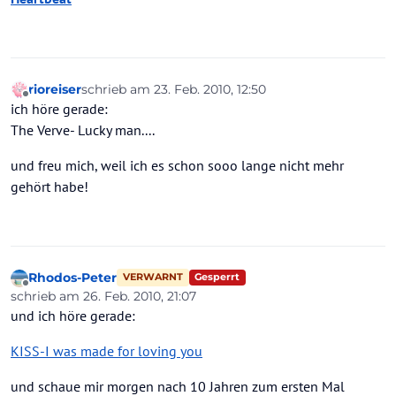
rioreiser
schrieb am
23. Feb. 2010, 12:50
zuletzt editiert von
Offline
ich höre gerade:
The Verve- Lucky man....
und freu mich, weil ich es schon sooo lange nicht mehr
gehört habe!
Rhodos-Peter
Gesperrt
VERWARNT
Offline
schrieb am
26. Feb. 2010, 21:07
zuletzt editiert von
und ich höre gerade:
KISS-I was made for loving you
und schaue mir morgen nach 10 Jahren zum ersten Mal