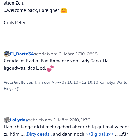
alten Zeit,
...welcome back, Foreigner
Gruß Peter
El_Barto34
schrieb am
2. März 2010, 08:18
zuletzt editiert von
Offline
Gerade im Radio: Bad Romance von Lady Gaga. Hat
irgendwas, das Lied.
Viele Grüße aus T. an der M. --- 05.10.10 - 12.10.10 Kamelya World
Fulya :-)))
Lollyday
schrieb am
2. März 2010, 11:36
zuletzt editiert von
Offline
Hab ich lange nicht mehr gehört aber richtig gut mal wieder
zu hörn .....
Dirty deeds..
und dann noch
>>Big balls<<
......für