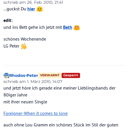
Offline
schrieb am
26. Feb. 2010, 21:41
zuletzt editiert von
...guckst Du
hier
edit:
und ins Bett gehe ich jetzt mit
Beth
schönes Wochenende
LG Peter
Rhodos-Peter
Gesperrt
VERWARNT
Offline
schrieb am
1. März 2010, 14:07
zuletzt editiert von
und jetzt höre ich gerade eine meiner Lieblingsbands der
80iger Jahre
mit ihrer neuen Single
Foreigner-When it comes to love
auch ohne Lou Gramm ein schönes Stück im Stil der guten