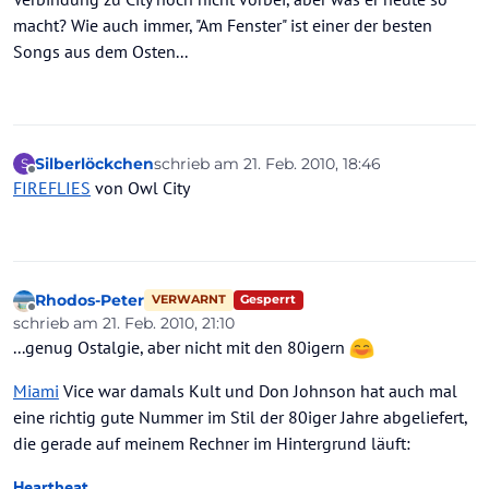
macht? Wie auch immer, "Am Fenster" ist einer der besten
Songs aus dem Osten...
Silberlöckchen
schrieb am
21. Feb. 2010, 18:46
S
zuletzt editiert von
Offline
FIREFLIES
von Owl City
Rhodos-Peter
Gesperrt
VERWARNT
Offline
schrieb am
21. Feb. 2010, 21:10
zuletzt editiert von
...genug Ostalgie, aber nicht mit den 80igern
Miami
Vice war damals Kult und Don Johnson hat auch mal
eine richtig gute Nummer im Stil der 80iger Jahre abgeliefert,
die gerade auf meinem Rechner im Hintergrund läuft:
Heartbeat