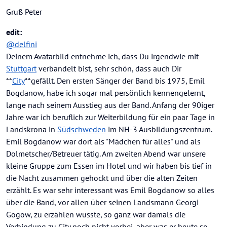
Gruß Peter
edit:
@
delfini
Deinem Avatarbild entnehme ich, dass Du irgendwie mit
Stuttgart
verbandelt bist, sehr schön, dass auch Dir
**
City
**gefällt. Den ersten Sänger der Band bis 1975, Emil
Bogdanow, habe ich sogar mal persönlich kennengelernt,
lange nach seinem Ausstieg aus der Band. Anfang der 90iger
Jahre war ich beruflich zur Weiterbildung für ein paar Tage in
Landskrona in
Südschweden
im NH-3 Ausbildungszentrum.
Emil Bogdanow war dort als "Mädchen für alles" und als
Dolmetscher/Betreuer tätig. Am zweiten Abend war unsere
kleine Gruppe zum Essen im Hotel und wir haben bis tief in
die Nacht zusammen gehockt und über die alten Zeiten
erzählt. Es war sehr interessant was Emil Bogdanow so alles
über die Band, vor allen über seinen Landsmann Georgi
Gogow, zu erzählen wusste, so ganz war damals die
Verbindung zu City noch nicht vorbei, aber was er heute so