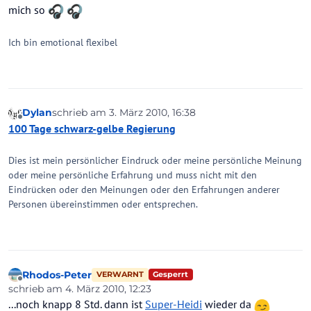
mich so
Ich bin emotional flexibel
Dylan
schrieb am
3. März 2010, 16:38
zuletzt editiert von
Offline
100 Tage schwarz-gelbe Regierung
Dies ist mein persönlicher Eindruck oder meine persönliche Meinung
oder meine persönliche Erfahrung und muss nicht mit den
Eindrücken oder den Meinungen oder den Erfahrungen anderer
Personen übereinstimmen oder entsprechen.
Rhodos-Peter
Gesperrt
VERWARNT
Offline
schrieb am
4. März 2010, 12:23
zuletzt editiert von
...noch knapp 8 Std. dann ist
Super-Heidi
wieder da