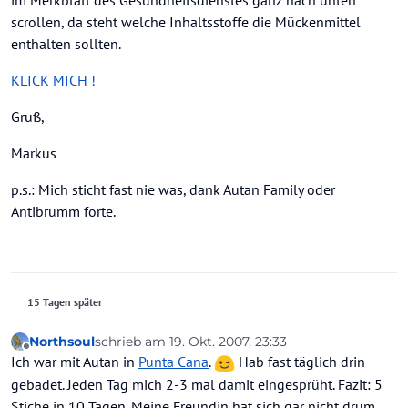
im Merkblatt des Gesundheitsdienstes ganz nach unten
scrollen, da steht welche Inhaltsstoffe die Mückenmittel
enthalten sollten.
KLICK MICH !
Gruß,
Markus
p.s.: Mich sticht fast nie was, dank Autan Family oder
Antibrumm forte.
15 Tagen später
Northsoul
schrieb am
19. Okt. 2007, 23:33
zuletzt editiert von
Offline
Ich war mit Autan in
Punta Cana
.
Hab fast täglich drin
gebadet. Jeden Tag mich 2-3 mal damit eingesprüht. Fazit: 5
Stiche in 10 Tagen. Meine Freundin hat sich gar nicht drum