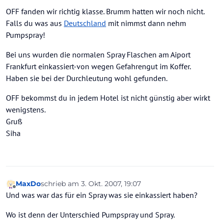
OFF fanden wir richtig klasse. Brumm hatten wir noch nicht.
Falls du was aus
Deutschland
mit nimmst dann nehm
Pumpspray!
Bei uns wurden die normalen Spray Flaschen am Aiport
Frankfurt einkassiert-von wegen Gefahrengut im Koffer.
Haben sie bei der Durchleutung wohl gefunden.
OFF bekommst du in jedem Hotel ist nicht günstig aber wirkt
wenigstens.
Gruß
Siha
MaxDo
schrieb am
3. Okt. 2007, 19:07
zuletzt editiert von
Offline
Und was war das für ein Spray was sie einkassiert haben?
Wo ist denn der Unterschied Pumpspray und Spray.