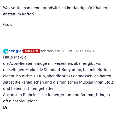
Was sollte man denn grundsätzlich im Handgepäck haben
anstatt im Koffer?
Gruß
aengler
schrieb am
3. Okt. 2007, 19:40
A
Gesperrt
zuletzt editiert von
Offline
Hallo MaxDo,
die Avon-Beraterin möge mir verzeihen, aber es gibt von
derselbigen Marke die Standard-Bodylotion, hat mit Mücken
eigentlich nichts zu tun, aber die stinkt dermassen, da hatten
selbst die kanadischen und die finnischen Mücken ihren Stolz
und haben sich ferngehalten.
Ansonsten Einheimische fragen, Autan und Brumm , bringen
oft nicht viel leider.
LG