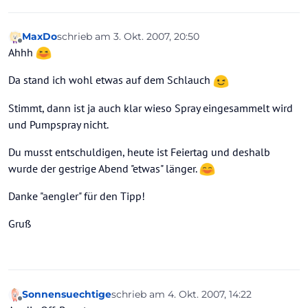
MaxDo
schrieb am
3. Okt. 2007, 20:50
zuletzt editiert von
Offline
Ahhh
Da stand ich wohl etwas auf dem Schlauch
Stimmt, dann ist ja auch klar wieso Spray eingesammelt wird
und Pumpspray nicht.
Du musst entschuldigen, heute ist Feiertag und deshalb
wurde der gestrige Abend "etwas" länger.
Danke "aengler" für den Tipp!
Gruß
Sonnensuechtige
schrieb am
4. Okt. 2007, 14:22
zuletzt editiert von
Offline