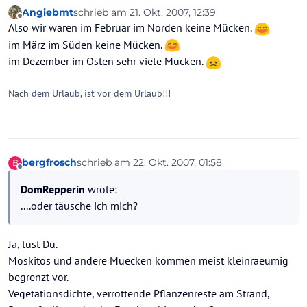
Angiebmt
schrieb am
21. Okt. 2007, 12:39
zuletzt editiert von
Offline
Also wir waren im Februar im Norden keine Mücken.
im März im Süden keine Mücken.
im Dezember im Osten sehr viele Mücken.
Nach dem Urlaub, ist vor dem Urlaub!!!
bergfrosch
schrieb am
22. Okt. 2007, 01:58
B
zuletzt editiert von
Offline
DomRepperin
wrote:
....oder täusche ich mich?
Ja, tust Du.
Moskitos und andere Muecken kommen meist kleinraeumig
begrenzt vor.
Vegetationsdichte, verrottende Pflanzenreste am Strand,