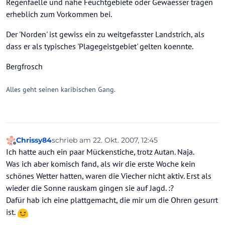
Regenfaelle und nahe Feuchtgebiete oder Gewaesser tragen
erheblich zum Vorkommen bei.
Der 'Norden' ist gewiss ein zu weitgefasster Landstrich, als
dass er als typisches 'Plagegeistgebiet' gelten koennte.
Bergfrosch
Alles geht seinen karibischen Gang.
Chrissy84
schrieb am
22. Okt. 2007, 12:45
zuletzt editiert von
Offline
Ich hatte auch ein paar Mückenstiche, trotz Autan. Naja.
Was ich aber komisch fand, als wir die erste Woche kein
schönes Wetter hatten, waren die Viecher nicht aktiv. Erst als
wieder die Sonne rauskam gingen sie auf Jagd. :?
Dafür hab ich eine plattgemacht, die mir um die Ohren gesurrt
ist.