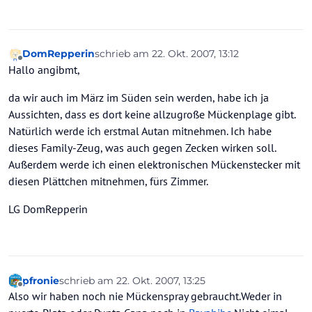
DomRepperin
schrieb am
22. Okt. 2007, 13:12
zuletzt editiert von
Offline
Hallo angibmt,
da wir auch im März im Süden sein werden, habe ich ja
Aussichten, dass es dort keine allzugroße Mückenplage gibt.
Natürlich werde ich erstmal Autan mitnehmen. Ich habe
dieses Family-Zeug, was auch gegen Zecken wirken soll.
Außerdem werde ich einen elektronischen Mückenstecker mit
diesen Plättchen mitnehmen, fürs Zimmer.
LG DomRepperin
pfronie
schrieb am
22. Okt. 2007, 13:25
zuletzt editiert von
Offline
Also wir haben noch nie Mückenspray gebraucht.Weder in