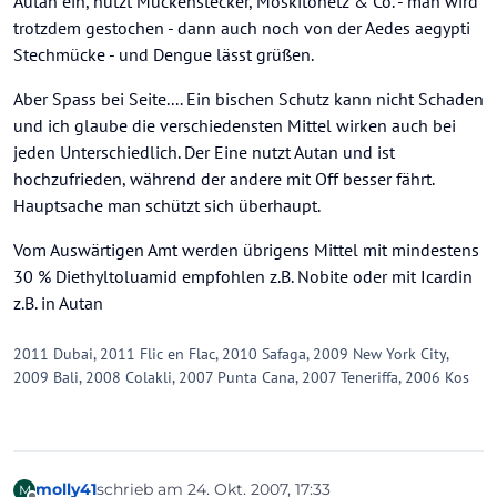
Autan ein, nutzt Mückenstecker, Moskitonetz & Co. - man wird
trotzdem gestochen - dann auch noch von der Aedes aegypti
Stechmücke - und Dengue lässt grüßen.
Aber Spass bei Seite.... Ein bischen Schutz kann nicht Schaden
und ich glaube die verschiedensten Mittel wirken auch bei
jeden Unterschiedlich. Der Eine nutzt Autan und ist
hochzufrieden, während der andere mit Off besser fährt.
Hauptsache man schützt sich überhaupt.
Vom Auswärtigen Amt werden übrigens Mittel mit mindestens
30 % Diethyltoluamid empfohlen z.B. Nobite oder mit Icardin
z.B. in Autan
2011 Dubai, 2011 Flic en Flac, 2010 Safaga, 2009 New York City,
2009 Bali, 2008 Colakli, 2007 Punta Cana, 2007 Teneriffa, 2006 Kos
molly41
schrieb am
24. Okt. 2007, 17:33
M