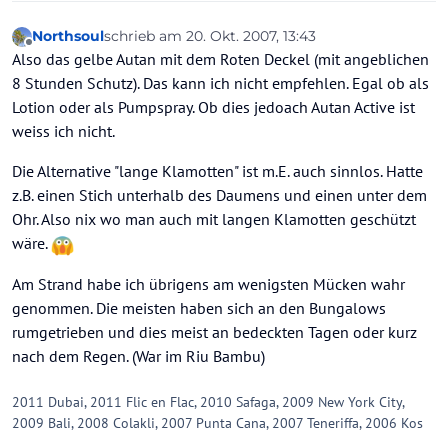
Northsoul
schrieb am
20. Okt. 2007, 13:43
zuletzt editiert von
Offline
Also das gelbe Autan mit dem Roten Deckel (mit angeblichen
8 Stunden Schutz). Das kann ich nicht empfehlen. Egal ob als
Lotion oder als Pumpspray. Ob dies jedoach Autan Active ist
weiss ich nicht.
Die Alternative "lange Klamotten" ist m.E. auch sinnlos. Hatte
z.B. einen Stich unterhalb des Daumens und einen unter dem
Ohr. Also nix wo man auch mit langen Klamotten geschützt
wäre.
Am Strand habe ich übrigens am wenigsten Mücken wahr
genommen. Die meisten haben sich an den Bungalows
rumgetrieben und dies meist an bedeckten Tagen oder kurz
nach dem Regen. (War im Riu Bambu)
2011 Dubai, 2011 Flic en Flac, 2010 Safaga, 2009 New York City,
2009 Bali, 2008 Colakli, 2007 Punta Cana, 2007 Teneriffa, 2006 Kos