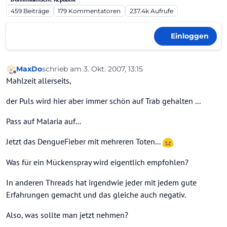
459
Beiträge
179
Kommentatoren
237.4k
Aufrufe
Einloggen
MaxDo
schrieb am
3. Okt. 2007, 13:15
zuletzt editiert von
Offline
Mahlzeit allerseits,
der Puls wird hier aber immer schön auf Trab gehalten ...
Pass auf Malaria auf...
Jetzt das DengueFieber mit mehreren Toten...
Was für ein Mückenspray wird eigentlich empfohlen?
In anderen Threads hat irgendwie jeder mit jedem gute
Erfahrungen gemacht und das gleiche auch negativ.
Also, was sollte man jetzt nehmen?