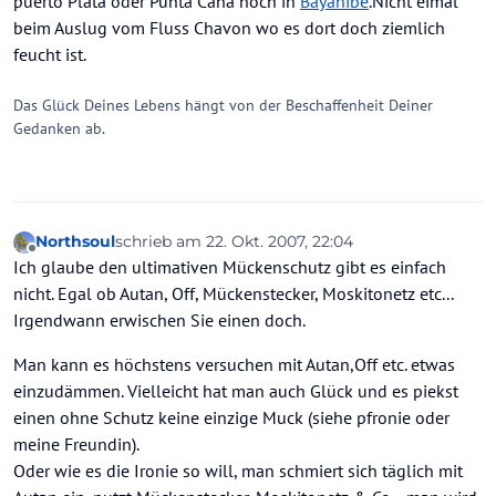
puerto Plata oder Punta Cana noch in
Bayahibe
.Nicht eimal
beim Auslug vom Fluss Chavon wo es dort doch ziemlich
feucht ist.
Das Glück Deines Lebens hängt von der Beschaffenheit Deiner
Gedanken ab.
Northsoul
schrieb am
22. Okt. 2007, 22:04
zuletzt editiert von
Offline
Ich glaube den ultimativen Mückenschutz gibt es einfach
nicht. Egal ob Autan, Off, Mückenstecker, Moskitonetz etc...
Irgendwann erwischen Sie einen doch.
Man kann es höchstens versuchen mit Autan,Off etc. etwas
einzudämmen. Vielleicht hat man auch Glück und es piekst
einen ohne Schutz keine einzige Muck (siehe pfronie oder
meine Freundin).
Oder wie es die Ironie so will, man schmiert sich täglich mit