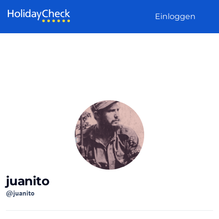
Weiter zum Inhalt
Einloggen
juanito
@juanito