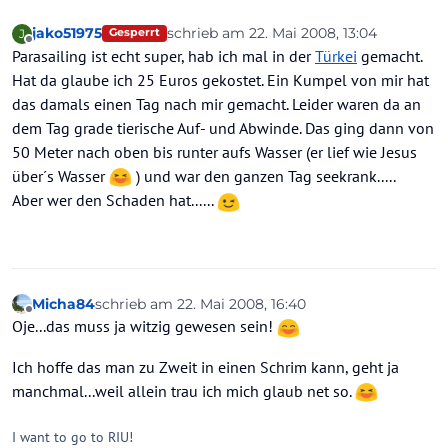
jako51975
schrieb am
22. Mai 2008, 13:04
J
Gesperrt
zuletzt editiert von
Offline
Parasailing ist echt super, hab ich mal in der
Türkei
gemacht.
Hat da glaube ich 25 Euros gekostet. Ein Kumpel von mir hat
das damals einen Tag nach mir gemacht. Leider waren da an
dem Tag grade tierische Auf- und Abwinde. Das ging dann von
50 Meter nach oben bis runter aufs Wasser (er lief wie Jesus
über´s Wasser
) und war den ganzen Tag seekrank.....
Aber wer den Schaden hat......
Micha84
schrieb am
22. Mai 2008, 16:40
zuletzt editiert von
Offline
Oje...das muss ja witzig gewesen sein!
Ich hoffe das man zu Zweit in einen Schrim kann, geht ja
manchmal...weil allein trau ich mich glaub net so.
I want to go to RIU!