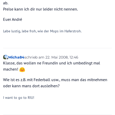
ab.
Preise kann ich dir nur leider nicht nennen.
Euer André
Lebe lustig, lebe froh, wie der Mops im Haferstroh.
Micha84
schrieb am
22. Mai 2008, 12:46
zuletzt editiert von
Offline
Klasse, das wollen ne Freundin und ich umbedingt mal
machen!
Wie ist es z.B. mit Federball usw., muss man das mitnehmen
oder kann mans dort ausleihen?
I want to go to RIU!