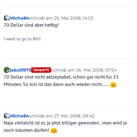
Micha84
schrieb am
25. Mai 2008, 14:03
zuletzt editiert von
Offline
70 Dollar sind aber heftig!
I want to go to RIU!
jako51975
schrieb am
26. Mai 2008, 07:54
J
Gesperrt
zuletzt editiert von
Offline
70 Dollar sind nicht aktzeptabel, schon gar nicht für 15
Minuten. So toll ist das dann auch wieder nicht......
Micha84
schrieb am
27. Mai 2008, 09:42
zuletzt editiert von
Offline
Naja vielleicht ist es ja jetzt billiger geworden...man wird ja
noch träumen dürfen!