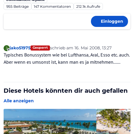
955
Beiträge
147
Kommentatoren
212.1k
Aufrufe
Einloggen
jako51975
schrieb am
16. Mai 2008, 13:27
J
Gesperrt
zuletzt editiert von
Offline
Typisches Bonussystem wie bei Lufthansa, Aral, Esso etc. auch.
Aber wenn es umsonst ist, kann man es ja mitnehmen......