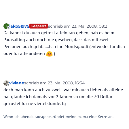
jako51975
schrieb am
23. Mai 2008, 08:21
J
Gesperrt
zuletzt editiert von
Offline
Da kannst du auch getrost allein ran gehen, hab es beim
Parasailing auch noch nie gesehen, dass das mit zwei
Personen auch geht......Ist eine Mordsgaudi (entweder für dich
oder für alle anderen
)
viviane
schrieb am
23. Mai 2008, 16:34
zuletzt editiert von
Offline
doch man kann auch zu zweit. war mir auch lieber als alleine.
hat glaube ich damals vor 2 Jahren so um die 70 Dollar
gekostet für ne viertelstunde. lg
Wenn ich abends rausgehe, zündet meine mama eine Kerze an.