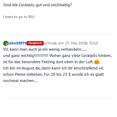
Sind die Cocktails gut und reichhaltig?
I want to go to RIU!
jako51975
schrieb am
27. Mai 2008, 10:53
J
Gesperrt
zuletzt editiert von
Offline
Vll. kann man auch ja ein wenig verhandeln......
und ganz wichtig!!!!!!!!!!! Vorher ganz viele Cocktails trinken,
ist für das besondere Feeling dort oben in der Luft
Ich bin im August da, dann kann ich dir anschließend vll.
schon Preise mitteilen. Für 20 bis 25 $ würde ich es glatt
nochmal machen....