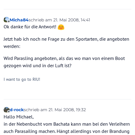
Micha84
schrieb am
21. Mai 2008, 14:41
zuletzt editiert von
Offline
Ok danke für die Antwort!
Jetzt hab ich noch ne Frage zu den Sportarten, die angeboten
werden:
Wird Parasling angeboten, als das wo man von einem Boot
gezogen wird und in der Luft ist?
I want to go to RIU!
d-rock
schrieb am
21. Mai 2008, 19:32
zuletzt editiert von
Offline
Hallo Michael,
in der Nebenbucht vom Bachata kann man bei den Verleihern
auch Parasailing machen. Hängt allerdings von der Brandung