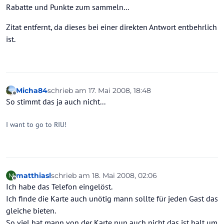
Rabatte und Punkte zum sammeln...
Zitat entfernt, da dieses bei einer direkten Antwort entbehrlich
ist.
Micha84
schrieb am
17. Mai 2008, 18:48
zuletzt editiert von
Offline
So stimmt das ja auch nicht...
I want to go to RIU!
matthiasl
schrieb am
18. Mai 2008, 02:06
M
zuletzt editiert von
Offline
Ich habe das Telefon eingelöst.
Ich finde die Karte auch unötig mann sollte für jeden Gast das
gleiche bieten.
So viel hat mann von der Karte nun auch nicht,das ist halt um