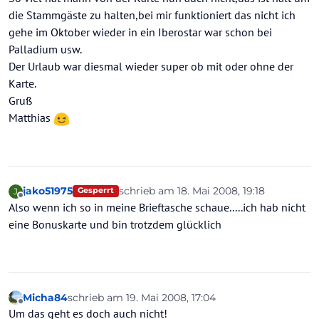
die Stammgäste zu halten,bei mir funktioniert das nicht ich
gehe im Oktober wieder in ein Iberostar war schon bei
Palladium usw.
Der Urlaub war diesmal wieder super ob mit oder ohne der
Karte.
Gruß
Matthias
jako51975
schrieb am
18. Mai 2008, 19:18
J
Gesperrt
zuletzt editiert von
Offline
Also wenn ich so in meine Brieftasche schaue.....ich hab nicht
eine Bonuskarte und bin trotzdem glücklich
Micha84
schrieb am
19. Mai 2008, 17:04
zuletzt editiert von
Offline
Um das geht es doch auch nicht!