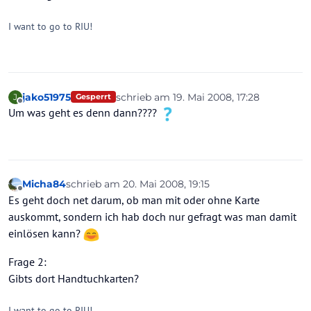
I want to go to RIU!
jako51975
schrieb am
19. Mai 2008, 17:28
J
Gesperrt
zuletzt editiert von
Offline
Um was geht es denn dann????
Micha84
schrieb am
20. Mai 2008, 19:15
zuletzt editiert von
Offline
Es geht doch net darum, ob man mit oder ohne Karte
auskommt, sondern ich hab doch nur gefragt was man damit
einlösen kann?
Frage 2:
Gibts dort Handtuchkarten?
I want to go to RIU!