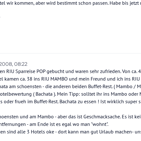
otel wir kommen, aber wird bestimmt schon passen. Habe bis jetzt
?
 2008, 08:22
n
en RIU Sparreise POP gebucht und waren sehr zufrieden. Von ca. 4
l kamen ca. 38 ins RIU MAMBO und mein Freund und ich ins RIU 
ata am schoensten - die anderen beiden Buffet-Rest. ( Mambo / M
otelbewertung ( Bachata ). Mein Tipp: solltet ihr ins Mambo ode
oder frueh im Buffet-Rest. Bachata zu essen ! Ist wirklich super 
choensten und am Mambo - aber das ist Geschmacksache. Es ist ke
Entfernungen - am Ende ist es egal wo man "wohnt".
en sind alle 3 Hotels oke - dort kann man gut Urlaub machen- un