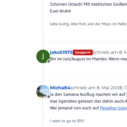
Schönen Urlaub! Mit neidischen Grüße
Euer André
Lebe lustig, lebe froh, wie der Mops im Hafer
jako51975
schrieb am
8. 
Gesperrt
J
zuletzt editiert
Bin im Juli/August im Mambo. Wenn man 
Offline
Micha84
schrieb am
8. Mai 2008, 1
zuletzt editiert von
Ja den Samana Ausflug machen wir auf j
Offline
mal irgendwo gelesen das dahin auch 
War jemand von euch auf
Paradise Isla
I want to go to RIU!