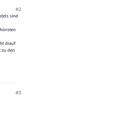
#2
tels sind
chönsten
ht drauf
t zu den
#3