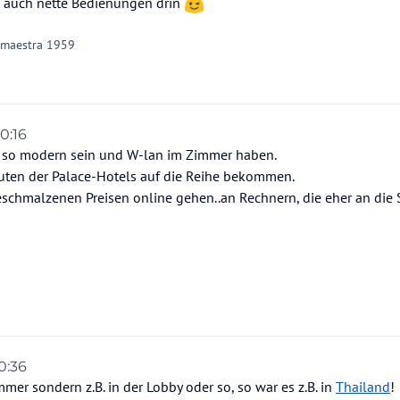
ind auch nette Bedienungen drin
 maestra 1959
20:16
t so modern sein und W-lan im Zimmer haben.
uten der Palace-Hotels auf die Reihe bekommen.
eschmalzenen Preisen online gehen..an Rechnern, die eher an die S
0:36
mer sondern z.B. in der Lobby oder so, so war es z.B. in
Thailand
!