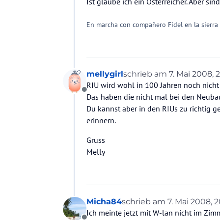
Ist glaube ich ein Österreicher. Aber s
En marcha con compañero Fidel en la sierra
mellygirl
schrieb am
7. Mai 2008, 
zuletzt editiert von
RIU wird wohl in 100 Jahren noch nich
Offline
Das haben die nicht mal bei den Neuba
Du kannst aber in den RIUs zu richtig g
erinnern.
Gruss
Melly
Micha84
schrieb am
7. Mai 2008, 2
zuletzt editiert von
Ich meinte jetzt mit W-lan nicht im Zimm