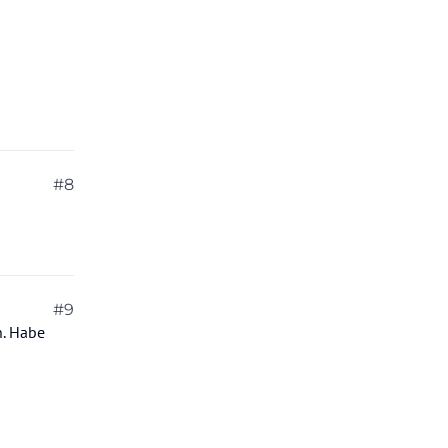
#8
#9
n. Habe