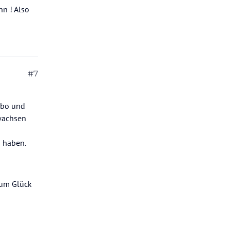
nn ! Also
#7
ambo und
ewachsen
i haben.
zum Glück