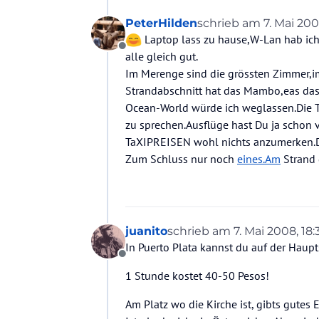
PeterHilden
schrieb am
7. Mai 200
zuletzt editiert von
Laptop lass zu hause,W-Lan hab ich
Offline
alle gleich gut.
Im Merenge sind die grössten Zimmer,i
Strandabschnitt hat das Mambo,eas da
Ocean-World würde ich weglassen.Die Ti
zu sprechen.Ausflüge hast Du ja schon
TaXIPREISEN wohl nichts anzumerken.De
Zum Schluss nur noch
eines.Am
Strand 
juanito
schrieb am
7. Mai 2008, 18:
zuletzt editiert von
In Puerto Plata kannst du auf der Haupt
Offline
1 Stunde kostet 40-50 Pesos!
Am Platz wo die Kirche ist, gibts gutes E