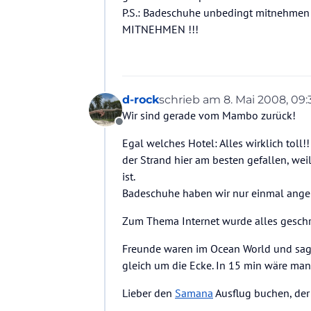
P.S.: Badeschuhe unbedingt mitnehmen !
MITNEHMEN !!!
d-rock
schrieb am
8. Mai 2008, 09:
zuletzt editiert von
Wir sind gerade vom Mambo zurück!
Offline
Egal welches Hotel: Alles wirklich toll
der Strand hier am besten gefallen, we
ist.
Badeschuhe haben wir nur einmal angeh
Zum Thema Internet wurde alles geschr
Freunde waren im Ocean World und sagte
gleich um die Ecke. In 15 min wäre man
Lieber den
Samana
Ausflug buchen, der 