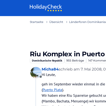
Weiter zum Inhalt
Startseite
Übersicht
Länderforen Dominikanisc
Riu Komplex in Puerto 
Dominikanische Republik
955
Beiträge
147
Kommen
Micha84
schrieb am
7. Mai 2008, 
zuletzt editiert von
Hi Leute,
Offline
geh im September wieder einmal in die
(
Puerto Plata
).
Wir haben eine Riu Sparreise gebucht u
(Mambo, Bachata, Meruenge) wir komm