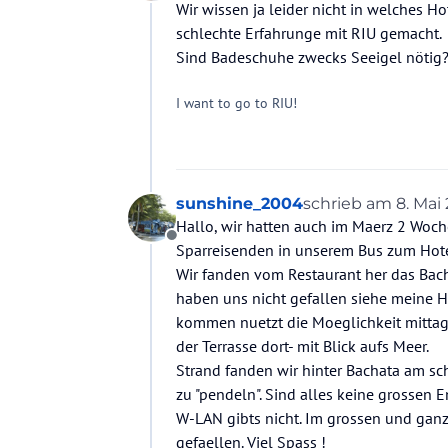
Offline
Wir wissen ja leider nicht in welches H
schlechte Erfahrunge mit RIU gemacht.
Sind Badeschuhe zwecks Seeigel nötig
I want to go to RIU!
sunshine_2004
schrieb am
8. Mai
zuletzt editiert vo
Hallo, wir hatten auch im Maerz 2 Woch
Offline
Sparreisenden in unserem Bus zum Hote
Wir fanden vom Restaurant her das Bach
haben uns nicht gefallen siehe meine H
kommen nuetzt die Moeglichkeit mittags 
der Terrasse dort- mit Blick aufs Meer.
Strand fanden wir hinter Bachata am s
zu "pendeln". Sind alles keine grossen 
W-LAN gibts nicht. Im grossen und ganz
gefaellen. Viel Spass !