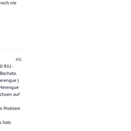
 noch nie
#6
0 RIU -
Bachata.
erengue )
r Merengue
schoen auf
in Problem
s hats