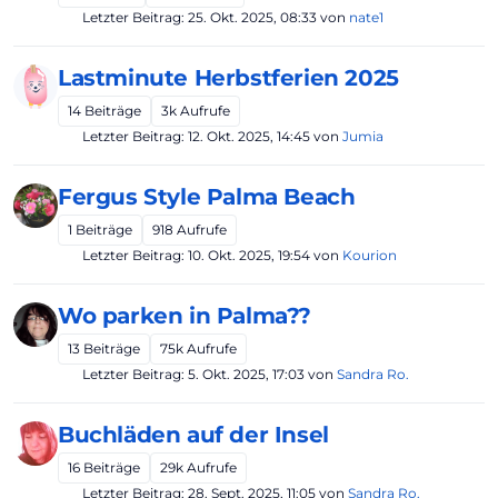
Letzter Beitrag:
25. Okt. 2025, 08:33
von
nate1
Lastminute Herbstferien 2025
14
Beiträge
3k
Aufrufe
Letzter Beitrag:
12. Okt. 2025, 14:45
von
Jumia
Fergus Style Palma Beach
1
Beiträge
918
Aufrufe
Letzter Beitrag:
10. Okt. 2025, 19:54
von
Kourion
Wo parken in Palma??
13
Beiträge
75k
Aufrufe
Letzter Beitrag:
5. Okt. 2025, 17:03
von
Sandra Ro.
Buchläden auf der Insel
16
Beiträge
29k
Aufrufe
Letzter Beitrag:
28. Sept. 2025, 11:05
von
Sandra Ro.