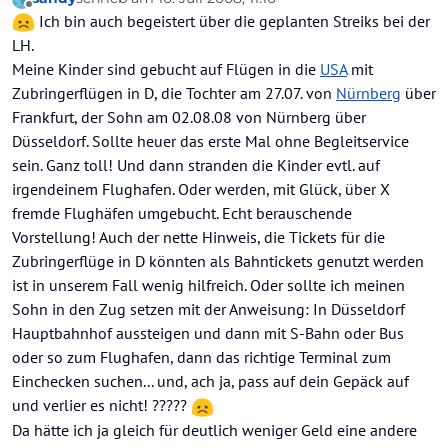
zuletzt editiert von
Offline
Ich bin auch begeistert über die geplanten Streiks bei der
LH.
Meine Kinder sind gebucht auf Flügen in die
USA
mit
Zubringerflügen in D, die Tochter am 27.07. von
Nürnberg
über
Frankfurt, der Sohn am 02.08.08 von Nürnberg über
Düsseldorf. Sollte heuer das erste Mal ohne Begleitservice
sein. Ganz toll! Und dann stranden die Kinder evtl. auf
irgendeinem Flughafen. Oder werden, mit Glück, über X
fremde Flughäfen umgebucht. Echt berauschende
Vorstellung! Auch der nette Hinweis, die Tickets für die
Zubringerflüge in D könnten als Bahntickets genutzt werden
ist in unserem Fall wenig hilfreich. Oder sollte ich meinen
Sohn in den Zug setzen mit der Anweisung: In Düsseldorf
Hauptbahnhof aussteigen und dann mit S-Bahn oder Bus
oder so zum Flughafen, dann das richtige Terminal zum
Einchecken suchen... und, ach ja, pass auf dein Gepäck auf
und verlier es nicht! ?????
Da hätte ich ja gleich für deutlich weniger Geld eine andere