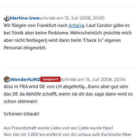
Martina-Uwe
schrieb am
15. Juli 2008, 20:00
zuletzt editiert von
Offline
Wir fliegen von Frankfurt nach
Antalya
. Laut Condor gäbe es
bei Streik aber keine Probleme. Wahrscheinlich (möchte mich
aber nicht festlegen) wird dann beim "Check In" eigenes
Personal eingesetzt.
WonderfulNZ
schrieb am
15. Juli 2008, 20:04
Gesperrt
zuletzt editiert von
Offline
Also in FRA wird DE von LH abgefertig...Kann aber gut sein
das DE da Abhilfe schafft, wenn sie dir das sage dann wird es
schon stimmen!
Schönen Urlaub!
Aus Freundschaft wurde Liebe und aus Liebe wurde Hass!
Nun sitz ich 1.000 km entfernt von dir, schaue aufs Karibische Meer