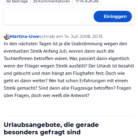
60
Beiträge
29
Kommentatoren
17.7k
Aufrufe
Einloggen
Martina-Uwe
schrieb am
14. Juli 2008, 20:15
zuletzt editiert von
Offline
In den nächsten Tagen ist ja die Urabstimmung wegen den
eventuellen Streik Anfang Juli, wovon dann auch die
Tochterfirmen betroffen wären. Was passiert dann eigentlich
wenn der Flieger wegen Streik ausfällt? Der Urlaub ist bezahlt
und gebucht und man hängt am Flughafen fest. Doch wie
geht es dann weiter? Wer hat schon Erfahrungen mit einem
Streik gemacht? Sind dann alle Flugzeuge betroffen? Fragen
über Fragen, doch wer weiß die Antwort?