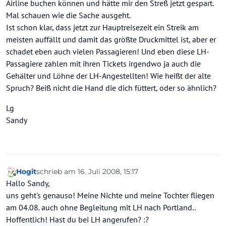
Airline buchen können und hätte mir den Streß jetzt gespart.
Mal schauen wie die Sache ausgeht.
Ist schon klar, dass jetzt zur Hauptreisezeit ein Streik am
meisten auffällt und damit das größte Druckmittel ist, aber er
schadet eben auch vielen Passagieren! Und eben diese LH-
Passagiere zahlen mit ihren Tickets irgendwo ja auch die
Gehälter und Löhne der LH-Angestellten! Wie heißt der alte
Spruch? Beiß nicht die Hand die dich füttert, oder so ähnlich?
Lg
Sandy
Hogit
schrieb am
16. Juli 2008, 15:17
zuletzt editiert von
Offline
Hallo Sandy,
uns geht's genauso! Meine Nichte und meine Tochter fliegen
am 04.08. auch ohne Begleitung mit LH nach Portland..
Hoffentlich! Hast du bei LH angerufen? :?