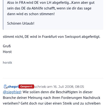
Also in FRA wird DE von LH abgefertig...Kann aber gut
sein das DE da Abhilfe schafft, wenn sie dir das sage
dann wird es schon stimmen!
Schönen Urlaub!
stimmt nicht, DE wird in Frankfurt von Swissport abgefertigt.
Gruß
Horst
horstk
chepri
schrieb am
16. Juli 2008, 08:05
Gesperrt
zuletzt editiert von
Offline
@
siegfried
: Wie sollen denn die Beschäftigten in dieser
Branche deiner Meinung nach ihren Forderungen Nachdruck
verleihen? Geht doch nur über einen Streik und zu schreiben