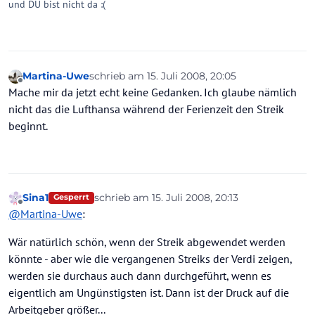
und DU bist nicht da :(
Martina-Uwe
schrieb am
15. Juli 2008, 20:05
zuletzt editiert von
Offline
Mache mir da jetzt echt keine Gedanken. Ich glaube nämlich
nicht das die Lufthansa während der Ferienzeit den Streik
beginnt.
Sina1
schrieb am
15. Juli 2008, 20:13
Gesperrt
zuletzt editiert von
Offline
@
Martina-Uwe
:
Wär natürlich schön, wenn der Streik abgewendet werden
könnte - aber wie die vergangenen Streiks der Verdi zeigen,
werden sie durchaus auch dann durchgeführt, wenn es
eigentlich am Ungünstigsten ist. Dann ist der Druck auf die
Arbeitgeber größer...