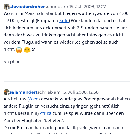
steviederdreher
schrieb am
15. Juli 2008, 12:27
zuletzt editiert von
Offline
Wo ich im März nah Istanbul fliegen wollten ,wurde von 4:00
- 9:00 gestreigt (Flughafen
Köln
).Wir standen da ,und es hat
sich keiner um uns gekümmert.Nah 2 Stunden haben sie uns
dann doch was zu trinken gebracht,aber Infos gab es nicht
vor dem Flug,und wann es wieder los gehen sollte auch
nicht.
:?
Stephan
salamander1
schrieb am
15. Juli 2008, 12:38
zuletzt editiert von
Offline
Als bei uns (
Wien
) gestreikt wurde (das Bodenpersonal) haben
andere Fluglinien versucht einzuspringen (geht natürlich
nicht überall hin),
Afrika
zum Beispiel wurde dann über den
Züricher Flughafen "beliefert".
Da mußte man hartnäckig und lästig sein ,wenn man dann