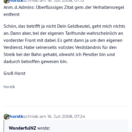
horstk
schrieb am
16. Juli 2008, 07:13
zuletzt editiert von
Offline
Anm. d. Admins: Überflüssiges Zitat gem. der Verhaltensregel
entfernt
Schön, das betrifft ja nicht Dein Geldbeutel, geht mich nichts
an. Dann aber, bei der eigenen Tarifrunde wahrscheinlich an
vorderster Front mit dabei. Es geht dann ja um den eigenen
Verdienst. Habe seinerseits vollstes Verdständnis für den
Streik bei der Bahn gehabt, obwohl ich Pendler bin und
dadurch betroffen gewesen bin.
Gruß Horst
horstk
horstk
schrieb am
16. Juli 2008, 07:24
zuletzt editiert von
Offline
WonderfulNZ
wrote: