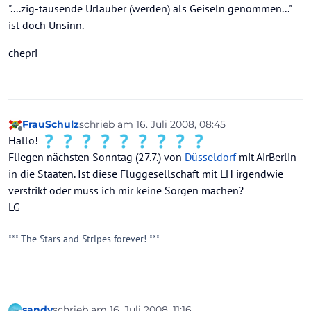
"....zig-tausende Urlauber (werden) als Geiseln genommen..."
ist doch Unsinn.
chepri
FrauSchulz
schrieb am
16. Juli 2008, 08:45
zuletzt editiert von
Offline
Hallo!
Fliegen nächsten Sonntag (27.7.) von
Düsseldorf
mit AirBerlin
in die Staaten. Ist diese Fluggesellschaft mit LH irgendwie
verstrikt oder muss ich mir keine Sorgen machen?
LG
*** The Stars and Stripes forever! ***
sandy
schrieb am
16. Juli 2008, 11:16