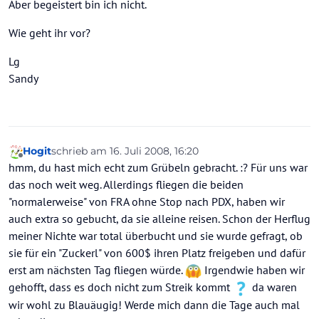
Aber begeistert bin ich nicht.
Wie geht ihr vor?
Lg
Sandy
Hogit
schrieb am
16. Juli 2008, 16:20
zuletzt editiert von
Offline
hmm, du hast mich echt zum Grübeln gebracht. :? Für uns war
das noch weit weg. Allerdings fliegen die beiden
"normalerweise" von FRA ohne Stop nach PDX, haben wir
auch extra so gebucht, da sie alleine reisen. Schon der Herflug
meiner Nichte war total überbucht und sie wurde gefragt, ob
sie für ein "Zuckerl" von 600$ ihren Platz freigeben und dafür
erst am nächsten Tag fliegen würde.
Irgendwie haben wir
gehofft, dass es doch nicht zum Streik kommt
da waren
wir wohl zu Blauäugig! Werde mich dann die Tage auch mal