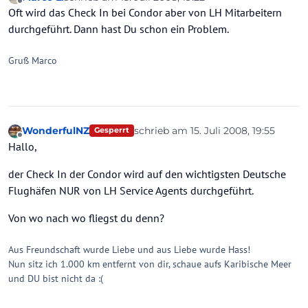
zuletzt editiert von
Offline
Oft wird das Check In bei Condor aber von LH Mitarbeitern
durchgeführt. Dann hast Du schon ein Problem.
Gruß Marco
WonderfulNZ
schrieb am
15. Juli 2008, 19:55
Gesperrt
zuletzt editiert von
Offline
Hallo,
der Check In der Condor wird auf den wichtigsten Deutsche
Flughäfen NUR von LH Service Agents durchgeführt.
Von wo nach wo fliegst du denn?
Aus Freundschaft wurde Liebe und aus Liebe wurde Hass!
Nun sitz ich 1.000 km entfernt von dir, schaue aufs Karibische Meer
und DU bist nicht da :(