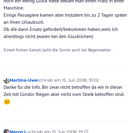
noch ein wenig Glück hatte bekam man einen Platz in einer
Maschine.
Einige Passagiere kamen aber trotzdem bis zu 2 Tagen später
an Ihren Urlaubsort.
Ob die dann Ersatz gefordert/bekommen haben,weis ich
allerdings nicht (waren bei den Glücklichen)
Einem frohen Gemüt lacht die Sonne auch bei Regenwetter.
Martina-Uwe
schrieb am
15. Juli 2008, 19:02
zuletzt editiert von
Offline
Danke für die Info. Bin zwar nicht betroffen da wir in dieser
Zeit mit Condor fliegen aber nicht vom Streik betroffen sind.
Marco L.
schrieb am
15. Juli 2008, 19:22