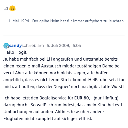
Lg
Mai 1994 - Der gelbe Helm hat für immer aufgehört zu leuchten
sandy
schrieb am
16. Juli 2008, 16:05
zuletzt editiert von
Offline
Hallo Hogit,
Ja, habe mehrfach bei LH angerufen und unterhalte bereits
einen regen e-mail Austausch mit der zuständigen Dame bei
ver.di. Aber alle können noch nichts sagen, alle hoffen
angeblich, dass es nicht zum Streik kommt. Heißt übersetzt für
mich: all hoffen, dass der "Gegner" noch nachgibt. Tolle Wurst!
Ich habe jetzt den Begleitservice für EUR 80,-- (nur Hinflug)
dazugebucht. So weiß ich zumindest, dass mein Kind bei evtl.
Umbuchungen auf andere Airlines bzw. über andere
Flughäfen nicht komplett auf sich gestellt ist.