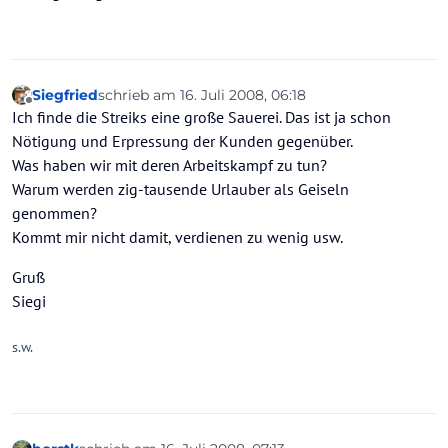
Siegfried
schrieb am
16. Juli 2008, 06:18
zuletzt editiert von
Offline
Ich finde die Streiks eine große Sauerei. Das ist ja schon
Nötigung und Erpressung der Kunden gegenüber.
Was haben wir mit deren Arbeitskampf zu tun?
Warum werden zig-tausende Urlauber als Geiseln
genommen?
Kommt mir nicht damit, verdienen zu wenig usw.
Gruß
Siegi
s.w.