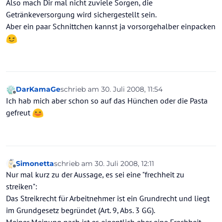
Also mach Dir mal nicht zuviele Sorgen, die
Getränkeversorgung wird sichergestellt sein.
Aber ein paar Schnittchen kannst ja vorsorgehalber einpacken
DarKamaGe
schrieb am
30. Juli 2008, 11:54
zuletzt editiert von
Offline
Ich hab mich aber schon so auf das Hünchen oder die Pasta
gefreut
Simonetta
schrieb am
30. Juli 2008, 12:11
zuletzt editiert von
Offline
Nur mal kurz zu der Aussage, es sei eine "frechheit zu
streiken":
Das Streikrecht für Arbeitnehmer ist ein Grundrecht und liegt
im Grundgesetz begründet (Art. 9, Abs. 3 GG).