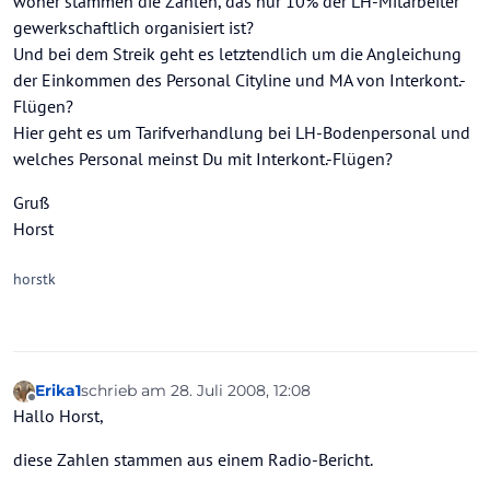
woher stammen die Zahlen, das nur 10% der LH-Mitarbeiter
gewerkschaftlich organisiert ist?
Und bei dem Streik geht es letztendlich um die Angleichung
der Einkommen des Personal Cityline und MA von Interkont.-
Flügen?
Hier geht es um Tarifverhandlung bei LH-Bodenpersonal und
welches Personal meinst Du mit Interkont.-Flügen?
Gruß
Horst
horstk
Erika1
schrieb am
28. Juli 2008, 12:08
zuletzt editiert von
Offline
Hallo Horst,
diese Zahlen stammen aus einem Radio-Bericht.