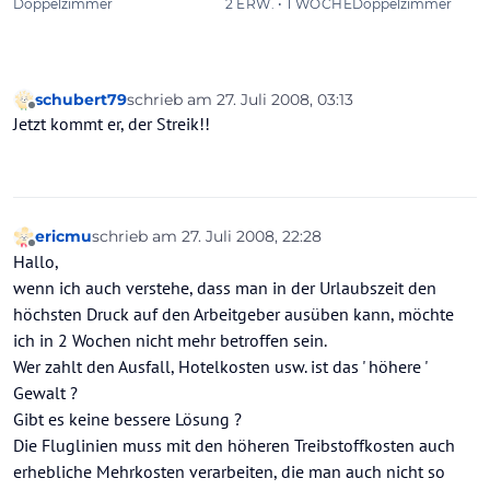
schubert79
schrieb am
27. Juli 2008, 03:13
zuletzt editiert von
Offline
Jetzt kommt er, der Streik!!
ericmu
schrieb am
27. Juli 2008, 22:28
zuletzt editiert von
Offline
Hallo,
wenn ich auch verstehe, dass man in der Urlaubszeit den
höchsten Druck auf den Arbeitgeber ausüben kann, möchte
ich in 2 Wochen nicht mehr betroffen sein.
Wer zahlt den Ausfall, Hotelkosten usw. ist das ' höhere '
Gewalt ?
Gibt es keine bessere Lösung ?
Die Fluglinien muss mit den höheren Treibstoffkosten auch
erhebliche Mehrkosten verarbeiten, die man auch nicht so