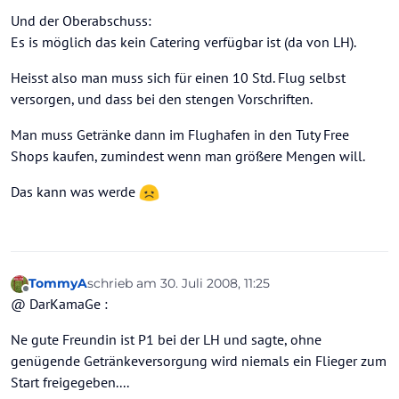
Und der Oberabschuss:
Es is möglich das kein Catering verfügbar ist (da von LH).
Heisst also man muss sich für einen 10 Std. Flug selbst
versorgen, und dass bei den stengen Vorschriften.
Man muss Getränke dann im Flughafen in den Tuty Free
Shops kaufen, zumindest wenn man größere Mengen will.
Das kann was werde
TommyA
schrieb am
30. Juli 2008, 11:25
zuletzt editiert von
Offline
@ DarKamaGe :
Ne gute Freundin ist P1 bei der LH und sagte, ohne
genügende Getränkeversorgung wird niemals ein Flieger zum
Start freigegeben....