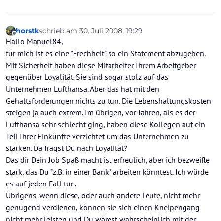
horstk
schrieb am
30. Juli 2008, 19:29
zuletzt editiert von
Offline
Hallo Manuel84,
für mich ist es eine "Frechheit" so ein Statement abzugeben.
Mit Sicherheit haben diese Mitarbeiter Ihrem Arbeitgeber
gegenüber Loyalität. Sie sind sogar stolz auf das
Unternehmen Lufthansa. Aber das hat mit den
Gehaltsforderungen nichts zu tun. Die Lebenshaltungskosten
steigen ja auch extrem. Im übrigen, vor Jahren, als es der
Lufthansa sehr schlecht ging, haben diese Kollegen auf ein
Teil Ihrer Einkünfte verzichtet um das Unternehmen zu
stärken. Da fragst Du nach Loyalität?
Das dir Dein Job Spaß macht ist erfreulich, aber ich bezweifle
stark, das Du "z.B. in einer Bank" arbeiten könntest. Ich würde
es auf jeden Fall tun.
Übrigens, wenn diese, oder auch andere Leute, nicht mehr
genügend verdienen, können sie sich einen Kneipengang
nicht mehr leisten und Du wärest wahrscheinlich mit der