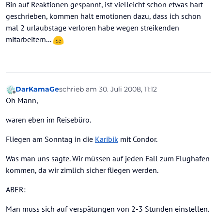
Bin auf Reaktionen gespannt, ist vielleicht schon etwas hart
geschrieben, kommen halt emotionen dazu, dass ich schon
mal 2 urlaubstage verloren habe wegen streikenden
mitarbeitern...
DarKamaGe
schrieb am
30. Juli 2008, 11:12
zuletzt editiert von
Offline
Oh Mann,
waren eben im Reisebüro.
Fliegen am Sonntag in die
Karibik
mit Condor.
Was man uns sagte. Wir müssen auf jeden Fall zum Flughafen
kommen, da wir zimlich sicher fliegen werden.
ABER:
Man muss sich auf verspätungen von 2-3 Stunden einstellen.