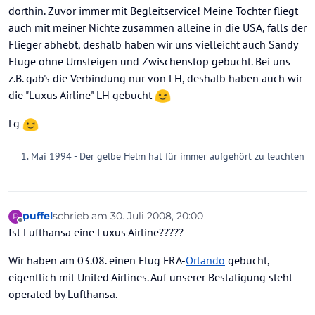
dorthin. Zuvor immer mit Begleitservice! Meine Tochter fliegt
auch mit meiner Nichte zusammen alleine in die USA, falls der
Flieger abhebt, deshalb haben wir uns vielleicht auch Sandy
Flüge ohne Umsteigen und Zwischenstop gebucht. Bei uns
z.B. gab's die Verbindung nur von LH, deshalb haben auch wir
die "Luxus Airline" LH gebucht
Lg
Mai 1994 - Der gelbe Helm hat für immer aufgehört zu leuchten
puffel
schrieb am
30. Juli 2008, 20:00
P
zuletzt editiert von
Offline
Ist Lufthansa eine Luxus Airline?????
Wir haben am 03.08. einen Flug FRA-
Orlando
gebucht,
eigentlich mit United Airlines. Auf unserer Bestätigung steht
operated by Lufthansa.