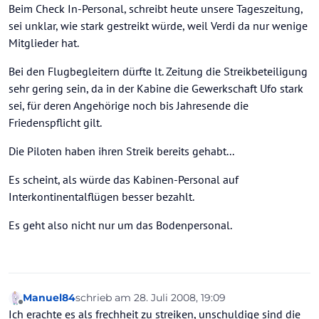
Beim Check In-Personal, schreibt heute unsere Tageszeitung,
sei unklar, wie stark gestreikt würde, weil Verdi da nur wenige
Mitglieder hat.
Bei den Flugbegleitern dürfte lt. Zeitung die Streikbeteiligung
sehr gering sein, da in der Kabine die Gewerkschaft Ufo stark
sei, für deren Angehörige noch bis Jahresende die
Friedenspflicht gilt.
Die Piloten haben ihren Streik bereits gehabt...
Es scheint, als würde das Kabinen-Personal auf
Interkontinentalflügen besser bezahlt.
Es geht also nicht nur um das Bodenpersonal.
Manuel84
schrieb am
28. Juli 2008, 19:09
zuletzt editiert von
Offline
Ich erachte es als frechheit zu streiken, unschuldige sind die