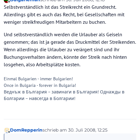
zuletzt editiert von
Offline
Selbstverständlich ist das Streikrecht ein Grundrecht.
Allerdings gibt es auch das Recht, bei Gesellschaften mit
weniger streikfreudigen Mitarbeitern zu buchen.
Und selbstverständlich werden die Urlauber als Geiseln
genommen; das ist ja gerade das Druckmittel der Streikenden.
Wenn allerdings die Urlauber zu verärgert sind und ihr
Buchungsverhalten ändern, könnte der Streik nach hinten
losgehen, also Arbeitsplätze kosten.
Einmal Bulgarien - immer Bulgarien!
Once in Bulgaria - forever in Bulgaria!
Веднъж в България – завинаги в България! Однажды в
Болгарии – навсегда в Болгарии!
DomRepperin
schrieb am
30. Juli 2008, 12:25
zuletzt editiert von
Offline