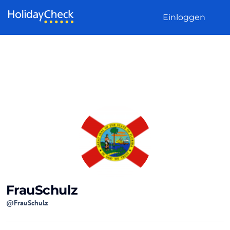
Weiter zum Inhalt
Einloggen
FrauSchulz
@FrauSchulz