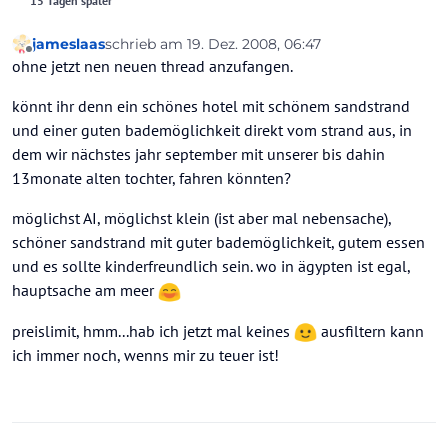
15 Tagen später
jameslaas
schrieb am
19. Dez. 2008, 06:47
zuletzt editiert von
Offline
ohne jetzt nen neuen thread anzufangen.
könnt ihr denn ein schönes hotel mit schönem sandstrand
und einer guten bademöglichkeit direkt vom strand aus, in
dem wir nächstes jahr september mit unserer bis dahin
13monate alten tochter, fahren könnten?
möglichst AI, möglichst klein (ist aber mal nebensache),
schöner sandstrand mit guter bademöglichkeit, gutem essen
und es sollte kinderfreundlich sein. wo in ägypten ist egal,
hauptsache am meer
preislimit, hmm...hab ich jetzt mal keines
ausfiltern kann
ich immer noch, wenns mir zu teuer ist!