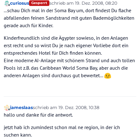
curiosus
schrieb am
19. Dez. 2008, 08:20
Gesperrt
zuletzt editiert von
Offline
...schau Dich mal in der Soma Bay um, dort findest Du flache
abfallenden feinen Sandstrand mit guten Bademöglichkeiten
gerade auch für Kinder.
Kinderfreundlich sind die Ägypter sowieso, in den Anlagen
erst recht und so wirst Du je nach eigener Vorliebe dort ein
entsprechendes Hotel für Dich finden können.
Eine moderne AI-Anlage mit schönem Strand und auch tollen
Pools ist z.B. das Caribbean World Soma Bay, aber auch die
anderen Anlagen sind durchaus gut bewertet...
jameslaas
schrieb am
19. Dez. 2008, 10:38
zuletzt editiert von
Offline
hallo und danke für die antwort.
jetzt hab ich zumindest schon mal ne region, in der ich
suchen kann.