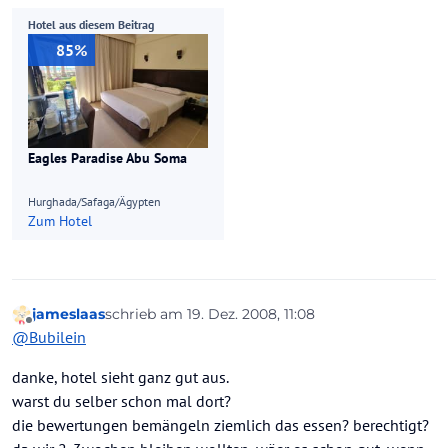
Hotel aus diesem Beitrag
85%
Eagles Paradise Abu Soma
Hurghada/Safaga/Ägypten
Zum Hotel
jameslaas
schrieb am
19. Dez. 2008, 11:08
zuletzt editiert von
Offline
@
Bubilein
danke, hotel sieht ganz gut aus.
warst du selber schon mal dort?
die bewertungen bemängeln ziemlich das essen? berechtigt?