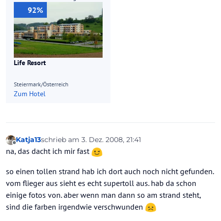
92%
Life Resort
Steiermark/Österreich
Zum Hotel
Katja13
schrieb am
3. Dez. 2008, 21:41
zuletzt editiert von
Offline
na, das dacht ich mir fast
so einen tollen strand hab ich dort auch noch nicht gefunden.
vom flieger aus sieht es echt supertoll aus. hab da schon
einige fotos von. aber wenn man dann so am strand steht,
sind die farben irgendwie verschwunden