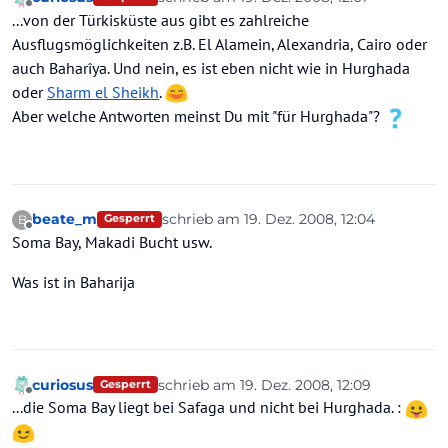
zuletzt editiert von
Offline
...von der Türkisküste aus gibt es zahlreiche
Ausflugsmöglichkeiten z.B. El Alamein, Alexandria, Cairo oder
auch Baharîya. Und nein, es ist eben nicht wie in Hurghada
oder
Sharm el Sheikh
.
Aber welche Antworten meinst Du mit "für Hurghada"?
beate_m
schrieb am
19. Dez. 2008, 12:04
B
Gesperrt
zuletzt editiert von
Offline
Soma Bay, Makadi Bucht usw.
Was ist in Baharija
curiosus
schrieb am
19. Dez. 2008, 12:09
Gesperrt
zuletzt editiert von
Offline
...die Soma Bay liegt bei Safaga und nicht bei Hurghada. :