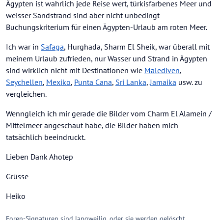
Ägypten ist wahrlich jede Reise wert, türkisfarbenes Meer und
weisser Sandstrand sind aber nicht unbedingt
Buchungskriterium für einen Ägypten-Urlaub am roten Meer.
Ich war in
Safaga
, Hurghada, Sharm El Sheik, war überall mit
meinem Urlaub zufrieden, nur Wasser und Strand in Ägypten
sind wirklich nicht mit Destinationen wie
Malediven
,
Seychellen
,
Mexiko
,
Punta Cana
,
Sri Lanka
,
Jamaika
usw. zu
vergleichen.
Wenngleich ich mir gerade die Bilder vom Charm El Alamein /
Mittelmeer angeschaut habe, die Bilder haben mich
tatsächlich beeindruckt.
Lieben Dank Ahotep
Grüsse
Heiko
Foren-Signaturen sind langweilig, oder sie werden gelöscht.