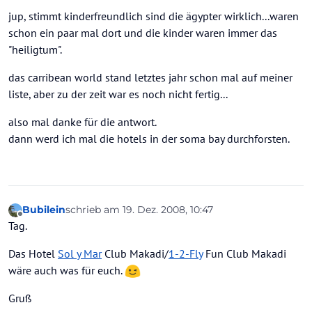
jup, stimmt kinderfreundlich sind die ägypter wirklich...waren
schon ein paar mal dort und die kinder waren immer das
"heiligtum".
das carribean world stand letztes jahr schon mal auf meiner
liste, aber zu der zeit war es noch nicht fertig...
also mal danke für die antwort.
dann werd ich mal die hotels in der soma bay durchforsten.
Bubilein
schrieb am
19. Dez. 2008, 10:47
zuletzt editiert von
Offline
Tag.
Das Hotel
Sol y Mar
Club Makadi/
1-2-Fly
Fun Club Makadi
wäre auch was für euch.
Gruß