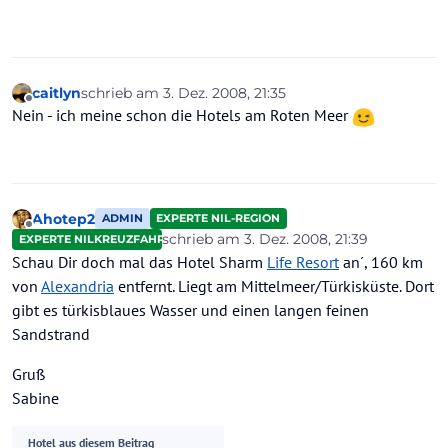
caitlyn
schrieb am
3. Dez. 2008, 21:35
zuletzt editiert von
Offline
Nein - ich meine schon die Hotels am Roten Meer
Ahotep2
ADMIN
EXPERTE NIL-REGION
Offline
schrieb am
3. Dez. 2008, 21:39
EXPERTE NILKREUZFAHRTEN
zuletzt editiert von
Schau Dir doch mal das Hotel Sharm
Life Resort
an´, 160 km
von
Alexandria
entfernt. Liegt am Mittelmeer/Türkisküste. Dort
gibt es türkisblaues Wasser und einen langen feinen
Sandstrand
Gruß
Sabine
Hotel aus diesem Beitrag