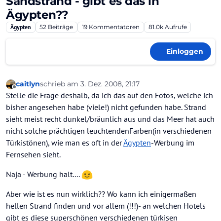
Sandstrand - gibt es das in
Ägypten??
Ägypten
52
Beiträge
19
Kommentatoren
81.0k
Aufrufe
Einloggen
caitlyn
schrieb am
3. Dez. 2008, 21:17
zuletzt editiert von
Offline
Stelle die Frage deshalb, da ich das auf den Fotos, welche ich
bisher angesehen habe (viele!) nicht gefunden habe. Strand
sieht meist recht dunkel/bräunlich aus und das Meer hat auch
nicht solche prächtigen leuchtendenFarben(in verschiedenen
Türkistönen), wie man es oft in der
Ägypten
-Werbung im
Fernsehen sieht.
Naja - Werbung halt....
Aber wie ist es nun wirklich?? Wo kann ich einigermaßen
hellen Strand finden und vor allem (!!!)- an welchen Hotels
gibt es diese superschönen verschiedenen türkisen