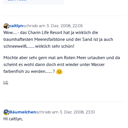
caitlyn
schrieb am
3. Dez. 2008, 22:05
zuletzt editiert von
Offline
Wow.... - das Charm Life Resort hat ja wirklich die
traumhaftesten Meeresfarbtöne und der Sand ist ja auch
schneeweiß....... wirklich sehr schön!
Möchte aber sehr gern mal am Roten Meer urlauben und da
scheint es wohl dann doch erst wieder unter Wasser
farbenfroh zu werden...... ?
LG
Bäumelchen
schrieb am
3. Dez. 2008, 23:51
zuletzt editiert von
Offline
Hi caitlyn,