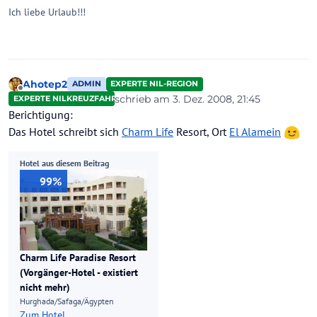
Ich liebe Urlaub!!!
Ahotep2
ADMIN
EXPERTE NIL-REGION
Offline
schrieb am
3. Dez. 2008, 21:45
EXPERTE NILKREUZFAHRTEN
zuletzt editiert von
Berichtigung:
Das Hotel schreibt sich
Charm Life
Resort, Ort
El Alamein
Hotel aus diesem Beitrag
99%
Charm Life Paradise Resort
(Vorgänger-Hotel - existiert
nicht mehr)
Hurghada/Safaga/Ägypten
Zum Hotel