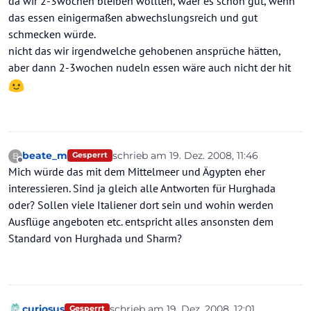
da wir 2-3wochen bleiben wollten, wäer es schon gut, wenn
das essen einigermaßen abwechslungsreich und gut
schmecken würde.
nicht das wir irgendwelche gehobenen ansprüche hätten,
aber dann 2-3wochen nudeln essen wäre auch nicht der hit
beate_m
schrieb am
19. Dez. 2008, 11:46
B
Gesperrt
zuletzt editiert von
Offline
Mich würde das mit dem Mittelmeer und Ägypten eher
interessieren. Sind ja gleich alle Antworten für Hurghada
oder? Sollen viele Italiener dort sein und wohin werden
Ausflüge angeboten etc. entspricht alles ansonsten dem
Standard von Hurghada und Sharm?
curiosus
schrieb am
19. Dez. 2008, 12:01
Gesperrt