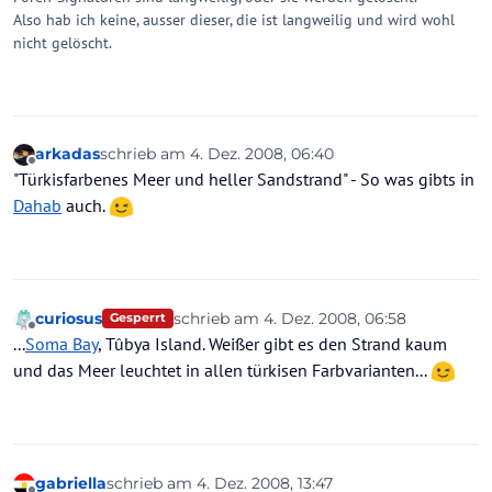
Also hab ich keine, ausser dieser, die ist langweilig und wird wohl
nicht gelöscht.
arkadas
schrieb am
4. Dez. 2008, 06:40
zuletzt editiert von
Offline
"Türkisfarbenes Meer und heller Sandstrand" - So was gibts in
Dahab
auch.
curiosus
schrieb am
4. Dez. 2008, 06:58
Gesperrt
zuletzt editiert von
Offline
...
Soma Bay
, Tûbya Island. Weißer gibt es den Strand kaum
und das Meer leuchtet in allen türkisen Farbvarianten...
gabriella
schrieb am
4. Dez. 2008, 13:47