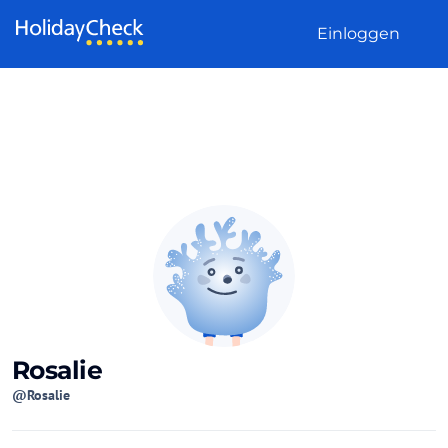
Weiter zum Inhalt
Einloggen
Rosalie
@Rosalie