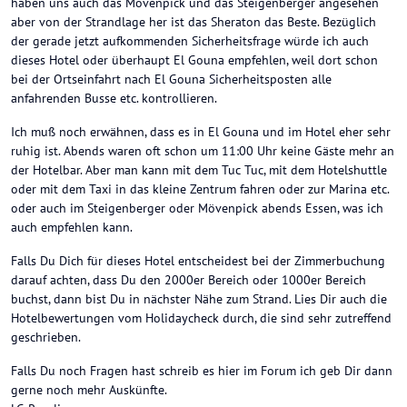
haben uns auch das Mövenpick und das Steigenberger angesehen
aber von der Strandlage her ist das Sheraton das Beste. Bezüglich
der gerade jetzt aufkommenden Sicherheitsfrage würde ich auch
dieses Hotel oder überhaupt El Gouna empfehlen, weil dort schon
bei der Ortseinfahrt nach El Gouna Sicherheitsposten alle
anfahrenden Busse etc. kontrollieren.
Ich muß noch erwähnen, dass es in El Gouna und im Hotel eher sehr
ruhig ist. Abends waren oft schon um 11:00 Uhr keine Gäste mehr an
der Hotelbar. Aber man kann mit dem Tuc Tuc, mit dem Hotelshuttle
oder mit dem Taxi in das kleine Zentrum fahren oder zur Marina etc.
oder auch im Steigenberger oder Mövenpick abends Essen, was ich
auch empfehlen kann.
Falls Du Dich für dieses Hotel entscheidest bei der Zimmerbuchung
darauf achten, dass Du den 2000er Bereich oder 1000er Bereich
buchst, dann bist Du in nächster Nähe zum Strand. Lies Dir auch die
Hotelbewertungen vom Holidaycheck durch, die sind sehr zutreffend
geschrieben.
Falls Du noch Fragen hast schreib es hier im Forum ich geb Dir dann
gerne noch mehr Auskünfte.