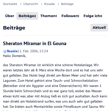
Startseite
Übersicht
Rosalie
Beiträge
Über
Beiträge
Themen
Follower
Folge ich
2
1
0
0
Beiträge
Aktuell
Sheraton Miramar in El Gouna
Rosalie
11. Feb. 2006, 15:24
Hallo Domenik,
das Sheraton Miramar ist wirklich eine schöne Hotelanlage. Wir
waren letztes Jahr ab 8. März eine Woche dort und es hat uns sehr
gut gefallen. Das Hotel liegt direkt am Roten Meer und hat sehr viele
Lagunen. Zum Hotel gehört eine Tauch- und Schnorchelstation
(Betreiber sind ein Ägypter und eine Österreicherin). Wir waren 1
Stunde beim Schnorcheln und es war ganz toll, wobei das Wasser
etwas kühl war, aber mit Anzug ließ es sich gut aushalten. Auch kann
man direkt am Hotelstrand surfen, was uns auch sehr gut gefallen
hat. Sie bieten auch Montainbike sowie Fitneßraum und Sauna. Wir