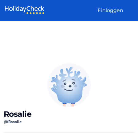
Weiter zum Inhalt
Einloggen
Rosalie
@Rosalie