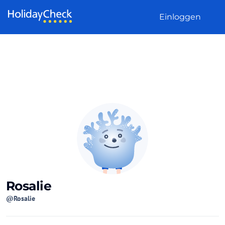
Weiter zum Inhalt
Einloggen
Rosalie
@Rosalie