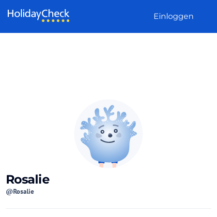
Weiter zum Inhalt
Einloggen
Rosalie
@Rosalie