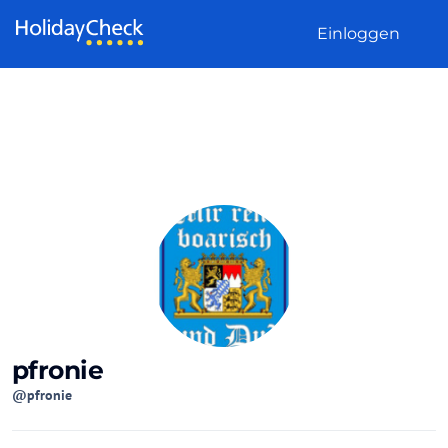
Weiter zum Inhalt
Einloggen
pfronie
@pfronie