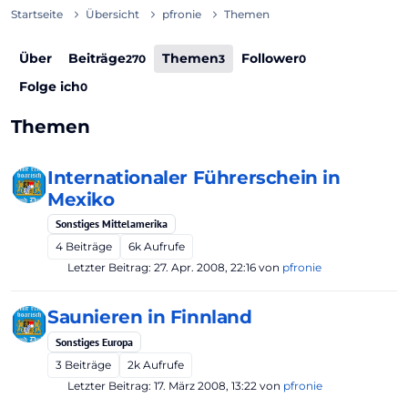
Startseite
Übersicht
pfronie
Themen
Über
Beiträge
Themen
Follower
270
3
0
Folge ich
0
Themen
Internationaler Führerschein in
Mexiko
Sonstiges Mittelamerika
4
Beiträge
6k
Aufrufe
Letzter Beitrag:
27. Apr. 2008, 22:16
von
pfronie
Saunieren in Finnland
Sonstiges Europa
3
Beiträge
2k
Aufrufe
Letzter Beitrag:
17. März 2008, 13:22
von
pfronie