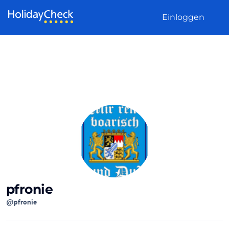
Weiter zum Inhalt
Einloggen
pfronie
@pfronie