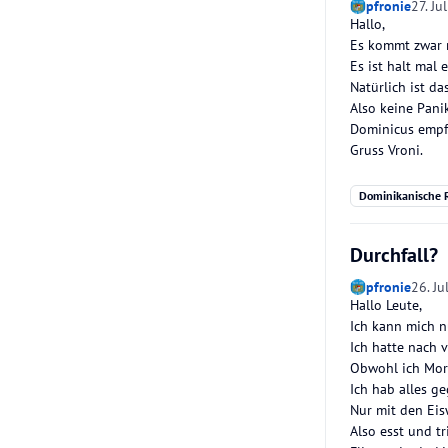
pfronie
27. Ju
Hallo,
Es kommt zwar n
Es ist halt mal
Natürlich ist da
Also keine Pani
Dominicus empfe
Gruss Vroni.
Dominikanische R
Durchfall?
pfronie
26. Ju
Hallo Leute,
Ich kann mich n
Ich hatte nach 
Obwohl ich Mor
Ich hab alles g
Nur mit den Eis
Also esst und t