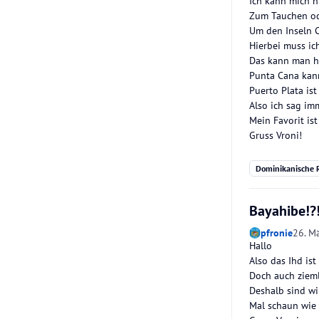
Ich kann mich n
Zum Tauchen od
Um den Inseln C
Hierbei muss ic
Das kann man hi
Punta Cana kann
Puerto Plata is
Also ich sag im
Mein Favorit is
Gruss Vroni!
Dominikanische R
Bayahibe!?
pfronie
26. M
Hallo
Also das Ihd ist
Doch auch zieml
Deshalb sind wi
Mal schaun wie e