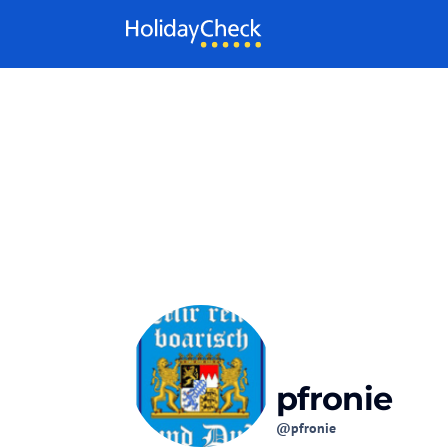
Weiter zum Inhalt
pfronie
@pfronie