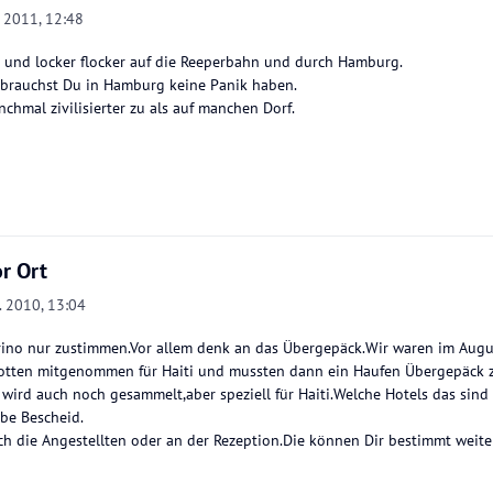
. 2011, 12:48
 und locker flocker auf die Reeperbahn und durch Hamburg.
e brauchst Du in Hamburg keine Panik haben.
chmal zivilisierter zu als auf manchen Dorf.
r Ort
. 2010, 13:04
rino nur zustimmen.Vor allem denk an das Übergepäck.Wir waren im Aug
otten mitgenommen für Haiti und mussten dann ein Haufen Übergepäck za
s wird auch noch gesammelt,aber speziell für Haiti.Welche Hotels das sind
be Bescheid.
ch die Angestellten oder an der Rezeption.Die können Dir bestimmt weiter