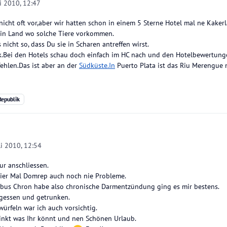
li 2010, 12:47
icht oft vor,aber wir hatten schon in einem 5 Sterne Hotel mal ne Kakerl
 ein Land wo solche Tiere vorkommen.
s nicht so, dass Du sie in Scharen antreffen wirst.
k.Bei den Hotels schau doch einfach im HC nach und den Hotelbewertunge
hlen.Das ist aber an der
Südküste.In
Puerto Plata ist das Riu Merengue n
epublik
li 2010, 12:54
ur anschliessen.
vier Mal Domrep auch noch nie Probleme.
bus Chron habe also chronische Darmentzündung ging es mir bestens.
egessen und getrunken.
würfeln war ich auch vorsichtig.
rinkt was Ihr könnt und nen Schönen Urlaub.