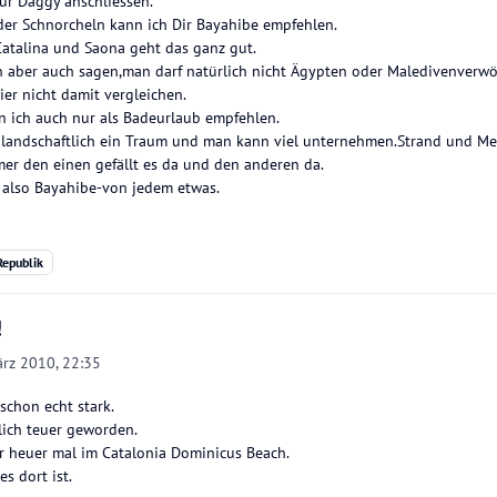
ur Daggy anschliessen.
er Schnorcheln kann ich Dir Bayahibe empfehlen.
atalina und Saona geht das ganz gut.
h aber auch sagen,man darf natürlich nicht Ägypten oder Maledivenverwö
er nicht damit vergleichen.
 ich auch nur als Badeurlaub empfehlen.
t landschaftlich ein Traum und man kann viel unternehmen.Strand und Meer
mer den einen gefällt es da und den anderen da.
t also Bayahibe-von jedem etwas.
epublik
!
ärz 2010, 22:35
 schon echt stark.
ich teuer geworden.
r heuer mal im Catalonia Dominicus Beach.
s dort ist.