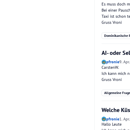
Es muss doch mi
Bei einer Pausch
Taxi ist schon t
Gruss Vroni
Dominikanische R
AI- oder Se
pfronie
9. Apr
CarstenW.
Ich kann mich n
Gruss Vroni
Allgemeine Frag
Welche Küs
pfronie
1. Apr
Hallo Leute