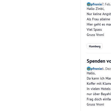
pfronie
7. Feb
Hallo Zinbi,
Nur keine Angst
Als Frau allein
Hier geht es man
Viel Spass
Gruss Vroni
Hamburg
Spenden vo
pfronie
6. Dez
Hallo,
Da kann ich Ma
Koffer mit Klam
In vielen Hotel
nur über Bayahi
Frag doch einfa
Gruss Vroni