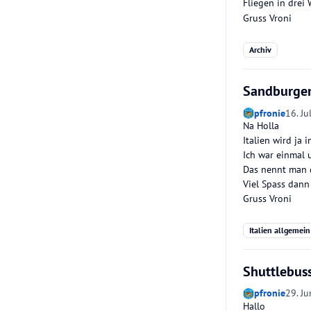
Fliegen in drei
Gruss Vroni
Archiv
Sandburgen
pfronie
16. Ju
Na Holla
Italien wird ja 
Ich war einmal 
Das nennt man 
Viel Spass dann
Gruss Vroni
Italien allgemein
Shuttlebus
pfronie
29. Ju
Hallo