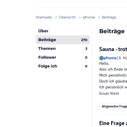
Startseite
Übersicht
pfronie
Beiträge
Beiträge
Über
Beiträge
270
Sauna - tro
Themen
3
Follower
0
pfronie
18. M
Hallo,
Folge ich
0
Also ich finde 
Mich persöhnlic
Doch ich glaube
Ich persönlich 
Gruss Vroni
Allgemeine Frag
Eine Frage 