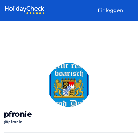
Weiter zum Inhalt
Einloggen
pfronie
@pfronie