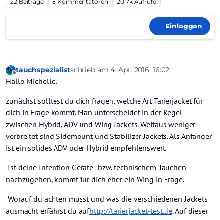
22
Beiträge
8
Kommentatoren
20.7k
Aufrufe
Einloggen
tauchspezialist
schrieb am
4. Apr. 2016, 16:02
zuletzt editiert von
Offline
Hallo Michelle,
zunächst solltest du dich fragen, welche Art Tarierjacket für
dich in Frage kommt. Man unterscheidet in der Regel
zwischen Hybrid, ADV und Wing Jackets. Weitaus weniger
verbreitet sind Sidemount und Stabilizer Jackets. Als Anfänger
ist ein solides ADV oder Hybrid empfehlenswert.
Ist deine Intention Geräte- bzw. technischem Tauchen
nachzugehen, kommt für dich eher ein Wing in Frage.
Worauf du achten musst und was die verschiedenen Jackets
ausmacht erfährst du auf
http://tarierjacket-test.de
. Auf dieser