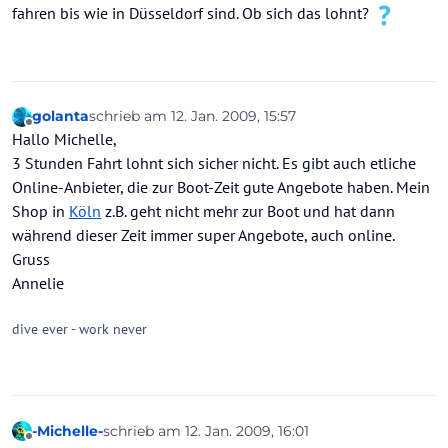
fahren bis wie in Düsseldorf sind. Ob sich das lohnt?
golanta
schrieb am
12. Jan. 2009, 15:57
zuletzt editiert von
Offline
Hallo Michelle,
3 Stunden Fahrt lohnt sich sicher nicht. Es gibt auch etliche
Online-Anbieter, die zur Boot-Zeit gute Angebote haben. Mein
Shop in
Köln
z.B. geht nicht mehr zur Boot und hat dann
während dieser Zeit immer super Angebote, auch online.
Gruss
Annelie
dive ever - work never
-Michelle-
schrieb am
12. Jan. 2009, 16:01
zuletzt editiert von
Offline