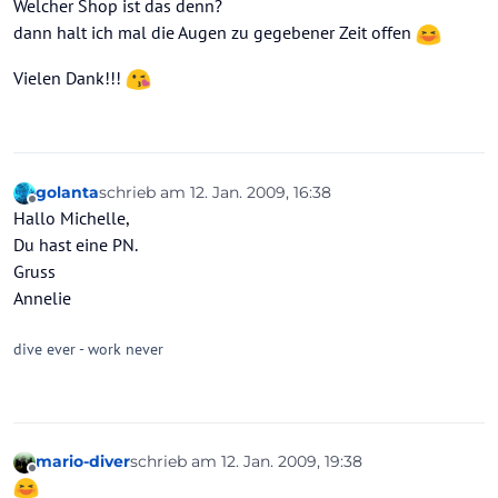
Welcher Shop ist das denn?
dann halt ich mal die Augen zu gegebener Zeit offen
Vielen Dank!!!
golanta
schrieb am
12. Jan. 2009, 16:38
zuletzt editiert von
Offline
Hallo Michelle,
Du hast eine PN.
Gruss
Annelie
dive ever - work never
mario-diver
schrieb am
12. Jan. 2009, 19:38
zuletzt editiert von
Offline