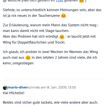
@ Butsche (hab Dich gestern im
T.net
gesehen
)
Siehste, so unterschiedlich können Meinungen sein, aber das
ist ja nix neues in der Taucherszene
Zur Erläuterung, warum mein Mann das System nicht mag :
man kann damit nicht mit Stage tauchen.
Aber das Problem hat sich erledigt
: er taucht jetzt mit
Wing für Doppelfläschchen und Trocki.
Ich glaub, ich probier in zwei Wochen im Warmen das Wing
auch mal aus
in den letzten 2 Jahren sind viele, die ich
kenn, umgestiegen
mario-diver
schrieb am
8. Jan. 2009, 13:05
zuletzt editiert von
Offline
Hai Michelle!
Beides sind sicher gute Jackets, wie viele andere aber auch.