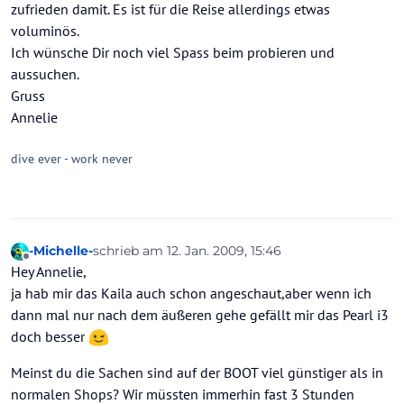
zufrieden damit. Es ist für die Reise allerdings etwas
voluminös.
Ich wünsche Dir noch viel Spass beim probieren und
aussuchen.
Gruss
Annelie
dive ever - work never
-Michelle-
schrieb am
12. Jan. 2009, 15:46
zuletzt editiert von
Offline
Hey Annelie,
ja hab mir das Kaila auch schon angeschaut,aber wenn ich
dann mal nur nach dem äußeren gehe gefällt mir das Pearl i3
doch besser
Meinst du die Sachen sind auf der BOOT viel günstiger als in
normalen Shops? Wir müssten immerhin fast 3 Stunden