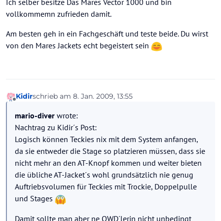
Ich selber besitze Das Mares Vector 1000 und bin
vollkommemn zufrieden damit.
Am besten geh in ein Fachgeschäft und teste beide. Du wirst
von den Mares Jackets echt begeistert sein
Kidir
schrieb am
8. Jan. 2009, 13:55
zuletzt editiert von
Offline
mario-diver
wrote:
Nachtrag zu Kidir´s Post:
Logisch können Teckies nix mit dem System anfangen,
da sie entweder die Stage so platzieren müssen, dass sie
nicht mehr an den AT-Knopf kommen und weiter bieten
die übliche AT-Jacket´s wohl grundsätzlich nie genug
Auftriebsvolumen für Teckies mit Trockie, Doppelpulle
und Stages
Damit sollte man aber ne OWD´lerin nicht unbedingt