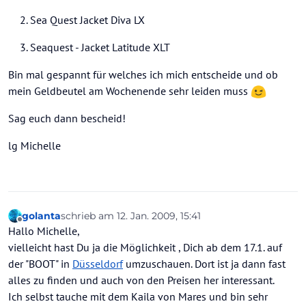
Sea Quest Jacket Diva LX
Seaquest - Jacket Latitude XLT
Bin mal gespannt für welches ich mich entscheide und ob
mein Geldbeutel am Wochenende sehr leiden muss
Sag euch dann bescheid!
lg Michelle
golanta
schrieb am
12. Jan. 2009, 15:41
zuletzt editiert von
Offline
Hallo Michelle,
vielleicht hast Du ja die Möglichkeit , Dich ab dem 17.1. auf
der "BOOT" in
Düsseldorf
umzuschauen. Dort ist ja dann fast
alles zu finden und auch von den Preisen her interessant.
Ich selbst tauche mit dem Kaila von Mares und bin sehr