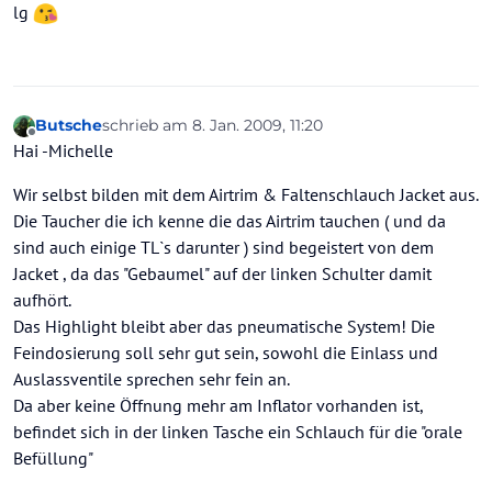
lg
Butsche
schrieb am
8. Jan. 2009, 11:20
zuletzt editiert von
Offline
Hai -Michelle
Wir selbst bilden mit dem Airtrim & Faltenschlauch Jacket aus.
Die Taucher die ich kenne die das Airtrim tauchen ( und da
sind auch einige TL`s darunter ) sind begeistert von dem
Jacket , da das "Gebaumel" auf der linken Schulter damit
aufhört.
Das Highlight bleibt aber das pneumatische System! Die
Feindosierung soll sehr gut sein, sowohl die Einlass und
Auslassventile sprechen sehr fein an.
Da aber keine Öffnung mehr am Inflator vorhanden ist,
befindet sich in der linken Tasche ein Schlauch für die "orale
Befüllung"