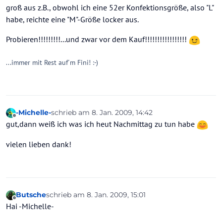
groß aus z.B., obwohl ich eine 52er Konfektionsgröße, also "L"
habe, reichte eine "M"-Größe locker aus.
Probieren!!!!!!!!!...und zwar vor dem Kauf!!!!!!!!!!!!!!!!!
...immer mit Rest auf´m Fini! :-)
-Michelle-
schrieb am
8. Jan. 2009, 14:42
zuletzt editiert von
Offline
gut,dann weiß ich was ich heut Nachmittag zu tun habe
vielen lieben dank!
Butsche
schrieb am
8. Jan. 2009, 15:01
zuletzt editiert von
Offline
Hai -Michelle-