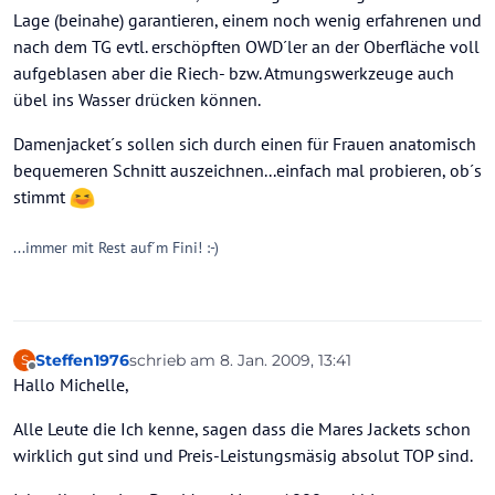
Lage (beinahe) garantieren, einem noch wenig erfahrenen und
nach dem TG evtl. erschöpften OWD´ler an der Oberfläche voll
aufgeblasen aber die Riech- bzw. Atmungswerkzeuge auch
übel ins Wasser drücken können.
Damenjacket´s sollen sich durch einen für Frauen anatomisch
bequemeren Schnitt auszeichnen...einfach mal probieren, ob´s
stimmt
...immer mit Rest auf´m Fini! :-)
Steffen1976
schrieb am
8. Jan. 2009, 13:41
S
zuletzt editiert von
Offline
Hallo Michelle,
Alle Leute die Ich kenne, sagen dass die Mares Jackets schon
wirklich gut sind und Preis-Leistungsmäsig absolut TOP sind.