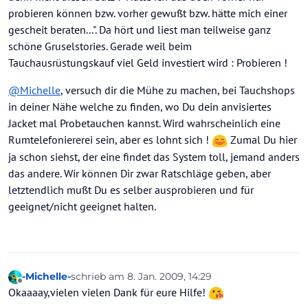
probieren können bzw. vorher gewußt bzw. hätte mich einer
gescheit beraten...". Da hört und liest man teilweise ganz
schöne Gruselstories. Gerade weil beim
Tauchausrüstungskauf viel Geld investiert wird : Probieren !
@
Michelle
, versuch dir die Mühe zu machen, bei Tauchshops
in deiner Nähe welche zu finden, wo Du dein anvisiertes
Jacket mal Probetauchen kannst. Wird wahrscheinlich eine
Rumtelefoniererei sein, aber es lohnt sich !
Zumal Du hier
ja schon siehst, der eine findet das System toll, jemand anders
das andere. Wir können Dir zwar Ratschläge geben, aber
letztendlich mußt Du es selber ausprobieren und für
geeignet/nicht geeignet halten.
-Michelle-
schrieb am
8. Jan. 2009, 14:29
zuletzt editiert von
Offline
Okaaaay,vielen vielen Dank für eure Hilfe!