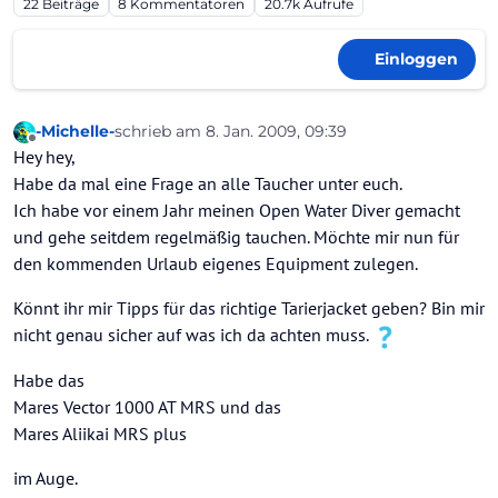
22
Beiträge
8
Kommentatoren
20.7k
Aufrufe
Einloggen
-Michelle-
schrieb am
8. Jan. 2009, 09:39
zuletzt editiert von
Offline
Hey hey,
Habe da mal eine Frage an alle Taucher unter euch.
Ich habe vor einem Jahr meinen Open Water Diver gemacht
und gehe seitdem regelmäßig tauchen. Möchte mir nun für
den kommenden Urlaub eigenes Equipment zulegen.
Könnt ihr mir Tipps für das richtige Tarierjacket geben? Bin mir
nicht genau sicher auf was ich da achten muss.
Habe das
Mares Vector 1000 AT MRS und das
Mares Aliikai MRS plus
im Auge.