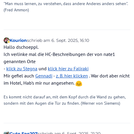
"Man muss lernen, zu verstehen, dass andere Anderes anders sehen".
(Fred Ammon)
Kourion
schrieb am
6. Sept. 2025, 16:10
zuletzt editiert von Kourion
9. Juni 2025, 16:35
Abwesend
Hallo dschoeppl.
Ich verlinke mal die HC-Beschreibungen der von nate1
genannten Orte
-
klick zu Stegna
und
klick hier zu Faliraki
Mir gefiel auch
Gennadi
-
z. B. hier klicken
. War dort aber nicht
im Hotel, Hab's mir nur angesehen.
Es kommt nicht darauf an, mit dem Kopf durch die Wand zu gehen,
sondern mit den Augen die Tür zu finden. (Werner von Siemens)
Gute.Fee207
schrieb am
6. Sept. 2025, 21:20