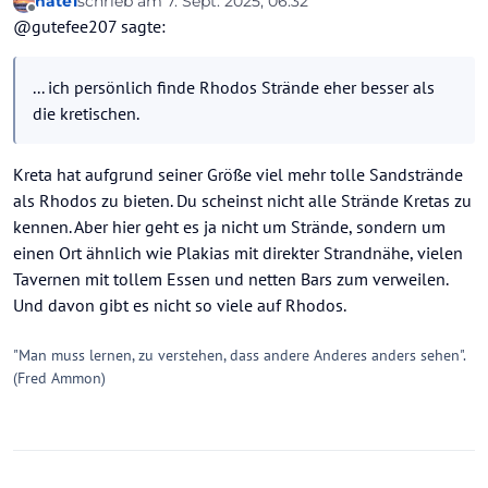
nate1
schrieb am
7. Sept. 2025, 06:32
Vlycha jedoch nur wegen der Nähe zu Lindos.
zuletzt editiert von nate1
9. Juli 2025, 06:36
Offline
@gutefee207 sagte:
Schöner Strandort ist auch Pefki. All diese Orte
bieten neben großen Hotels auch eher einfache
Unterkünfte und Fewos, sie sind somit bedingt
... ich persönlich finde Rhodos Strände eher besser als
auch für individuelle Reisen geeignet. Ich kenne
sowohl Plakias wie auch die genannten Orte auf
die kretischen.
Rhodos, muss aber anführen, dass beide Ziele
schon recht unterschiedlich sind. Rhodos ist
wärmer, weniger windig, weniger schroff und es
Kreta hat aufgrund seiner Größe viel mehr tolle Sandstrände
gibt deutlich mehr große Hotelanlagen als in
als Rhodos zu bieten. Du scheinst nicht alle Strände Kretas zu
Südkreta, die Ausrichtung ist mehr auf
kennen. Aber hier geht es ja nicht um Strände, sondern um
Pauschalreisen abgestimmt. Dennoch, beides hat
einen Ort ähnlich wie Plakias mit direkter Strandnähe, vielen
seinen Reiz, und ich persönlich finde Rhodos
Strände eher besser als die kretischen.
Tavernen mit tollem Essen und netten Bars zum verweilen.
Und davon gibt es nicht so viele auf Rhodos.
"Man muss lernen, zu verstehen, dass andere Anderes anders sehen".
(Fred Ammon)