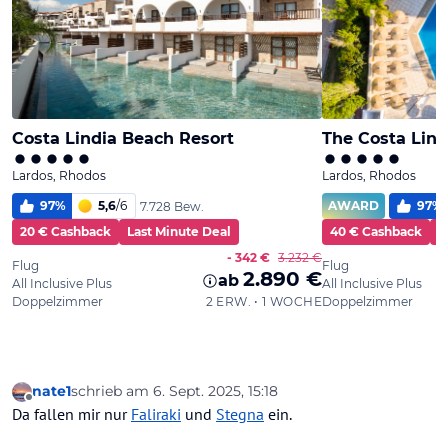
nate1
schrieb am
6. Sept. 2025, 15:18
zuletzt editiert von
Offline
Da fallen mir nur
Faliraki
und
Stegna
ein.