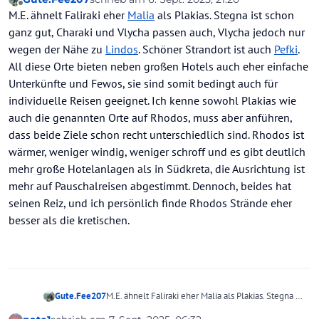
zuletzt editiert von
Offline
M.E. ähnelt Faliraki eher
Malia
als Plakias. Stegna ist schon
ganz gut, Charaki und Vlycha passen auch, Vlycha jedoch nur
wegen der Nähe zu
Lindos
. Schöner Strandort ist auch
Pefki
.
All diese Orte bieten neben großen Hotels auch eher einfache
Unterkünfte und Fewos, sie sind somit bedingt auch für
individuelle Reisen geeignet. Ich kenne sowohl Plakias wie
auch die genannten Orte auf Rhodos, muss aber anführen,
dass beide Ziele schon recht unterschiedlich sind. Rhodos ist
wärmer, weniger windig, weniger schroff und es gibt deutlich
mehr große Hotelanlagen als in Südkreta, die Ausrichtung ist
mehr auf Pauschalreisen abgestimmt. Dennoch, beides hat
seinen Reiz, und ich persönlich finde Rhodos Strände eher
besser als die kretischen.
Gute.Fee207
M.E. ähnelt Faliraki eher Malia als Plakias. Stegna ist
schon ganz gut, Charaki und Vlycha passen auch,