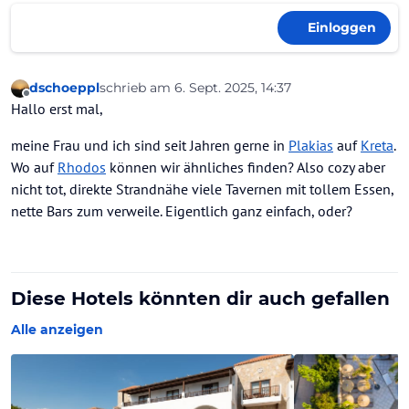
Einloggen
dschoeppl
schrieb am
6. Sept. 2025, 14:37
zuletzt editiert von
Offline
Hallo erst mal,
meine Frau und ich sind seit Jahren gerne in
Plakias
auf
Kreta
.
Wo auf
Rhodos
können wir ähnliches finden? Also cozy aber
nicht tot, direkte Strandnähe viele Tavernen mit tollem Essen,
nette Bars zum verweile. Eigentlich ganz einfach, oder?