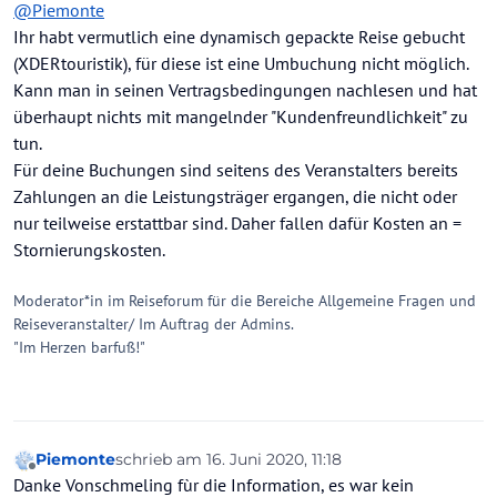
@
Piemonte
Ihr habt vermutlich eine dynamisch gepackte Reise gebucht
(XDERtouristik), für diese ist eine Umbuchung nicht möglich.
Kann man in seinen Vertragsbedingungen nachlesen und hat
überhaupt nichts mit mangelnder "Kundenfreundlichkeit" zu
tun.
Für deine Buchungen sind seitens des Veranstalters bereits
Zahlungen an die Leistungsträger ergangen, die nicht oder
nur teilweise erstattbar sind. Daher fallen dafür Kosten an =
Stornierungskosten.
Moderator*in im Reiseforum für die Bereiche Allgemeine Fragen und
Reiseveranstalter/ Im Auftrag der Admins.
"Im Herzen barfuß!"
Piemonte
schrieb am
16. Juni 2020, 11:18
zuletzt editiert von
Offline
Danke Vonschmeling fùr die Information, es war kein