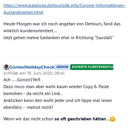
https://www.kataloge.dertouristik.info/Corona-Informationen-
Auslandsreisen.html
Heute Morgen war ich noch angetan von Dertours, fand das
wirklich kundenorientiert....
Jetzt gehen meine Gedanken eher in Richtung "Saustall"
Günter/HolidayCheck
ADMIN
EXPERTE FUERTEVENTURA
Offline
schrieb am
19. Juni 2020, 09:41
zuletzt editiert von Günter/HolidayCheck
Ach .....Gonzo1969
Dazu muss man aber wohl kaum wieder Copy & Paste
bemühen-- da reicht ein Link..
Anklicken kann den wohl jeder und ich tippe mal lesen
ebenfalls -- meinst nicht?
Wenn wir das nicht schon
so oft geschrieben hätten
...