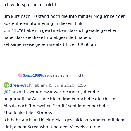
zuletzt editiert von
Offline
Ich widerspreche mir nicht!
um kurz nach 10 stand noch die Info mit der Möglichkeit der
kostenfreien Stornierung in diesem link.
Um 11.29 habe ich geschrieben, dass ich gerade gesehen
habe, dass sie diese Info abgeändert haben,
seltsamerweise geben sie als Uhrzeit 09:30 an
Ich widerspreche mir nicht!
Gonzo1969
drea-w
schrieb am
19. Juni 2020, 15:56
D
um kurz nach 10 stand noch die Info mit der
zuletzt editiert von drea-w
Offline
@
Gonzo
: Es wurde zwar was geändert, aber die
Möglichkeit der kostenfreien Stornierung in diesem
link.
ursprüngliche Aussage bleibt immer noch die gleiche. Im
Um 11.29 habe ich geschrieben, dass ich gerade
Absatz nach "Im zweiten Schritt" seht immer noch die
gesehen habe, dass sie diese Info abgeändert haben,
Möglichkeit des Stornos.
seltsamerweise geben sie als Uhrzeit 09:30 an
Ich habe auch an HC eine Mail geschickt zusammen mit dem
Link, einem Screenshot und dem Verweis auf die