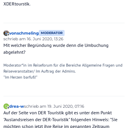
XDERtourstik.
vonschmeling
MODERATOR
Offline
schrieb am
16. Juni 2020, 13:26
zuletzt editiert von
Mit welcher Begründung wurde denn die Umbuchung
abgelehnt?
Moderator*in im Reiseforum für die Bereiche Allgemeine Fragen und
Reiseveranstalter/ Im Auftrag der Admins.
"Im Herzen barfuß!"
drea-w
schrieb am
19. Juni 2020, 07:16
D
zuletzt editiert von
Offline
Auf der Seite von DER Touristik gibt es unter dem Punkt
"Auslandsreisen der DER-Touristik" folgenden Hinweis: "Sie
möchten schon jetzt ihre Reise im genannten Zeitraum