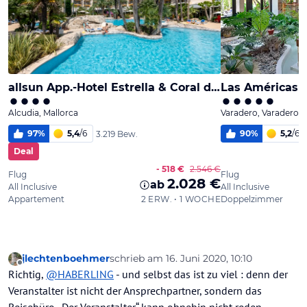
jlechtenboehmer
schrieb am
16. Juni 2020, 10:10
zuletzt editiert von jlechtenboehmer
Offline
Richtig,
@
HABERLING
- und selbst das ist zu viel : denn der
Veranstalter ist nicht der Ansprechpartner, sondern das
Reisebüro. „Der Veranstalter“ kann ohnehin nicht reden ,