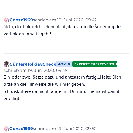
Gonzo1969
schrieb am
19. Juni 2020, 09:42
zuletzt editiert von
Offline
Nein, der link reicht eben nicht, da es um die Änderung des
verlinkten Inhalts geht!
Günter/HolidayCheck
ADMIN
EXPERTE FUERTEVENTURA
Offline
schrieb am
19. Juni 2020, 09:49
zuletzt editiert von
Ein-oder zwei Sätze dazu und anteasern fertig...Halte Dich
bitte an die Hinweise die wir hier geben.
Ich diskutiere da nicht lange mit Dir rum. Thema ist damit
erledigt.
Gonzo1969
schrieb am
19. Juni 2020, 09:52
zuletzt editiert von