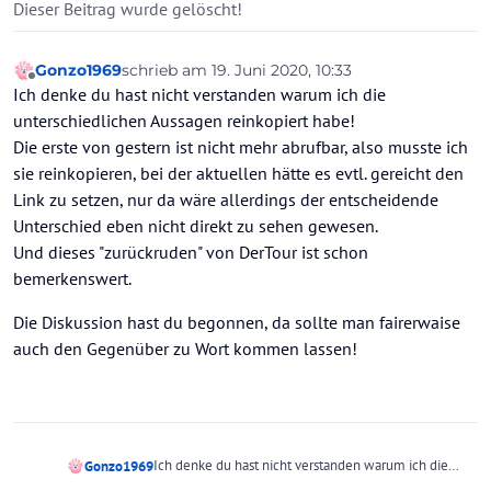
Offline
Dieser Beitrag wurde gelöscht!
Gonzo1969
schrieb am
19. Juni 2020, 10:33
zuletzt editiert von
Offline
Ich denke du hast nicht verstanden warum ich die
unterschiedlichen Aussagen reinkopiert habe!
Die erste von gestern ist nicht mehr abrufbar, also musste ich
sie reinkopieren, bei der aktuellen hätte es evtl. gereicht den
Link zu setzen, nur da wäre allerdings der entscheidende
Unterschied eben nicht direkt zu sehen gewesen.
Und dieses "zurückruden" von DerTour ist schon
bemerkenswert.
Die Diskussion hast du begonnen, da sollte man fairerwaise
auch den Gegenüber zu Wort kommen lassen!
Ich denke du hast nicht verstanden warum ich die
Gonzo1969
unterschiedlichen Aussagen reinkopiert habe!