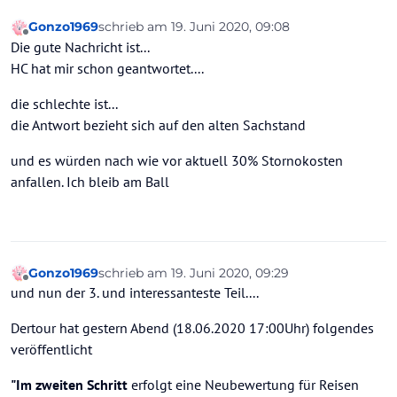
Gonzo1969
schrieb am
19. Juni 2020, 09:08
zuletzt editiert von
Offline
Die gute Nachricht ist...
HC hat mir schon geantwortet....
die schlechte ist...
die Antwort bezieht sich auf den alten Sachstand
und es würden nach wie vor aktuell 30% Stornokosten
anfallen. Ich bleib am Ball
Gonzo1969
schrieb am
19. Juni 2020, 09:29
zuletzt editiert von
Offline
und nun der 3. und interessanteste Teil....
Dertour hat gestern Abend (18.06.2020 17:00Uhr) folgendes
veröffentlicht
"Im zweiten Schritt
erfolgt eine Neubewertung für Reisen