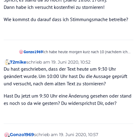
Dann habe ich versucht kostenfrei zu stornieren!
Wie kommst du darauf dass ich Stimmungsmache betreibe?
Ich habe heute morgen kurz nach 10 (nachdem ich
Gonzo1969
den Hinweis hier las) auf der HP von DerTouristik
72mike
schrieb am
19. Juni 2020, 10:52
diese Aussage "überprüft".
Wie kommst du darauf dass ich Stimmungsmache
zuletzt editiert von
Offline
Du hast geschrieben, dass der Text heute um 9:30 Uhr
Sprich, es stand da so noch! (Stand 18.06. 17Uhr).
betreibe?
Dann habe ich versucht kostenfrei zu stornieren!
geändert wurde. Um 10:00 Uhr hast Du die Aussage geprüft
und versucht, nach dem alten Text zu stornieren?
Hast Du jetzt um 9:30 Uhr eine Änderung gesehen oder stand
es noch so da wie gestern? Du widersprichst Dir, oder?
Gonzo1969
schrieb am
19. Juni 2020, 10:57