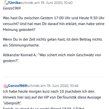
72mike
schrieb am
19. Juni 2020, 10:40
Die erste von gestern ist nicht mehr abrufbar, also
Die Diskussion hast du begonnen, da sollte man
zuletzt editiert von 72mike
Offline
Gonzo1969
musste ich sie reinkopieren, bei der aktuellen hätte
fairerwaise auch den Gegenüber zu Wort kommen
es evtl. gereicht den Link zu setzen, nur da wäre
lassen!
Was hast Du zwischen Gestern 17:00 Uhr und Heute 9:30 Uhr
allerdings der entscheidende Unterschied eben
nicht direkt zu sehen gewesen.
versucht? Und hat man Dir darauf hin erklärt, man habe seine
Und dieses "zurückruden" von DerTour ist schon
Meinung geändert?
bemerkenswert.
Wenn Du in der Zeit nichts getan hast, ist dein Beitrag nichts
als Stimmungsmache.
Altkanzler Konrad A.: "Was schert mich mein Geschwätz von
gestern?".
Gonzo1969
schrieb am
19. Juni 2020, 10:46
zuletzt editiert von
Offline
Ich habe heute morgen kurz nach 10 (nachdem ich den
Hinweis hier las) auf der HP von DerTouristik diese Aussage
"überprüft".
Sprich, es stand da so noch! (Stand 18.06. 17Uhr).