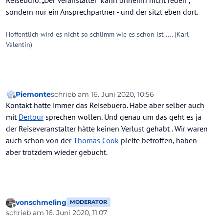
sondern nur ein Ansprechpartner - und der sitzt eben dort.
Hoffentlich wird es nicht so schlimm wie es schon ist .... (Karl
Valentin)
Piemonte
schrieb am
16. Juni 2020, 10:56
zuletzt editiert von
Offline
Kontakt hatte immer das Reisebuero. Habe aber selber auch
mit
Dertour
sprechen wollen. Und genau um das geht es ja
der Reiseveranstalter hàtte keinen Verlust gehabt . Wir waren
auch schon von der
Thomas Cook
pleite betroffen, haben
aber trotzdem wieder gebucht.
vonschmeling
MODERATOR
Offline
schrieb am
16. Juni 2020, 11:07
zuletzt editiert von vonschmeling