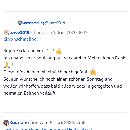
vonschmeling
@
towe2019
Die Flugkosten zu 100%, weil das Ticket invalide
towe2019
schrieb am
7. Juni 2020, 10:17
wird (da auf deinen Namen bereits ausgestellt)
zuletzt editiert von
Offline
@
vonschmeling
:
und ein nicht erstattbarer Tarif gebucht wurde, die
Hotelkosten zu 20%, weil auf dem
Super Erklärung von Dir!!!
gegenständlichen Beschaffungswege eine nicht
erstattbare Anzahlung von 20% verlangt wurde
Jetzt habe ich es so richtig gut verstanden. Vielen lieben Dank
für die Beherbergung (vom Veranstalter).
!!!
Vermutlich wurde damit die Reise mit derselben
Diese Infos haben mir einfach noch gefehlt.
Beschaffenheit günstiger, als bei einer Produktion
mit Kontingenten aus dem nicht dynamischen
So, nun wünsche ich noch einen schönen Sonntag und
Angebot der DERtouristik.
wollen wir hoffen, dass bald alles wieder in geregelten und
Namentlich gibt dir der Veranstalter die Kosten
normalen Bahnen verläuft.
weiter, die er bereits tragen musste und nicht
wieder zurückbekommt.
Kulanter Weise verzichtet er auf
Bearbeitungspauschalen etc.
Eine erweiterte Kulanz würde bedeuten, dass
XDERtouristik auf die Verauslagungen pfeifen
Kourion
schrieb am
8. Juni 2020, 15:38
zuletzt editiert von
Offline
muss und dir den Betrag quasi schenkt - das wäre
Dertour: Günstige Städtetrips in Deutschland