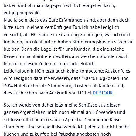
haben und ob man dagegen rechtlich vorgehen kann,
ferner begehrt sie/er Einsicht in die damals
geltenden AGB.
entgegen gewirkt.
Selbst wenn sie/er hier sämtliche Merkmale der
Mag ja sein, dass das Eure Erfahrungen sind, aber dann doch
gegenständlichen Buchung angeben würde wäre
bitte auch in einem vernünftigen Ton. Ich habe lediglich
das kein geeigneter Sachverhalt für das Forum -
versucht, als HC-Kunde in Erfahrung zu bringen, was ich noch
erster Ansprechpartner ist das Reisebüro, da nur
dort (und eben auch nicht beim Veranstalter
tun kann, um nicht auf so hohen Stornierungskosten sitzen zu
himself!) Übersicht besteht und die von Günter
bleiben. Denn die Lage ist für uns Kunden, die eine solche
wiederholt genannten Fachleute sitzen.
Reise nun nicht antreten wollen, aus welchen Gründen auch
immer, in diesen Zeiten nicht gerade einfach.
Leider gibt mir HC hierzu auch keine kompetente Auskunft, es
wird lediglich darauf verwiesen, dass 100 % Flugkosten und
20% Hotelkosten als Stornierungskosten entstanden sind,
dies auch schon nach Auskunft von HC bei
DERTOUR
.
So, ich werde von daher jetzt meine Schlüsse aus diesem
ganzen Ärger ziehen, mich noch einmal an HC wenden und
schlussendlich in den sauren Apfel beißen und die Reise
stornieren. Eine solche Reise werde ich jedenfalls nicht mehr
buchen und zukünftig bei Pauschalangeboten noch