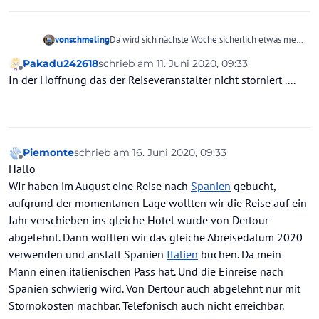
vonschmeling
Da wird sich nächste Woche sicherlich etwas mehr
Klarheit ergeben - "sie waren stets bemüht".
Pakadu242618
schrieb am
11. Juni 2020, 09:33
Im Rahmen eines bilateralen Abkommens
zuletzt editiert von
Offline
In der Hoffnung das der Reiseveranstalter nicht storniert ....
könnten trotz bestehender Reisewarnung
Reiseerleichterungen geschaffen werden.
Ist soweit aber noch höchst spekulativ ...
Piemonte
schrieb am
16. Juni 2020, 09:33
zuletzt editiert von
Offline
Hallo
WIr haben im August eine Reise nach
Spanien
gebucht,
aufgrund der momentanen Lage wollten wir die Reise auf ein
Jahr verschieben ins gleiche Hotel wurde von Dertour
abgelehnt. Dann wollten wir das gleiche Abreisedatum 2020
verwenden und anstatt Spanien
Italien
buchen. Da mein
Mann einen italienischen Pass hat. Und die Einreise nach
Spanien schwierig wird. Von Dertour auch abgelehnt nur mit
Stornokosten machbar. Telefonisch auch nicht erreichbar.