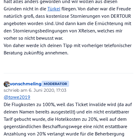
halt alles anders geworden und wir wollen aus diesen
Gründen nicht in die
Türkei
fliegen. Von daher war die Freude
natürlich groß, dass kostenlose Stornierungen von DERTOUR
angeboten worden sind. Und dann kam die Ernüchterung mit
den Stornierungsbedingungen von XReisen, welches mir
vorher so nicht bewusst war.
Von daher werde ich deinen Tipp mit vorheriger telefonischer
Beratung zukünftig annehmen.
vonschmeling
MODERATOR
Offline
schrieb am
6. Juni 2020, 17:03
zuletzt editiert von vonschmeling
6. Juni 2020, 17:16
@
towe2019
Die Flugkosten zu 100%, weil das Ticket invalide wird (da auf
deinen Namen bereits ausgestellt) und ein nicht erstattbarer
Tarif gebucht wurde, die Hotelkosten zu 20%, weil auf dem
gegenständlichen Beschaffungswege eine nicht erstattbare
Anzahlung von 20% verlangt wurde für die Beherbergung