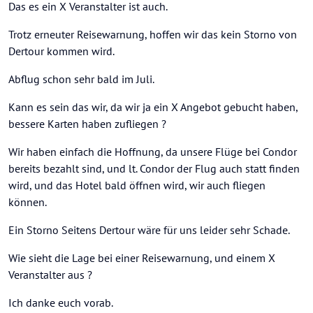
Das es ein X Veranstalter ist auch.
kann lediglich die Auslagen von dir verlangen, die
er selbst durch deine Nichtinanspruchnahme der
Trotz erneuter Reisewarnung, hoffen wir das kein Storno von
Leistungen vom Leistungsträger aufgebrummt
Dertour kommen wird.
bekommt.
Abflug schon sehr bald im Juli.
Kann es sein das wir, da wir ja ein X Angebot gebucht haben,
bessere Karten haben zufliegen ?
Wir haben einfach die Hoffnung, da unsere Flüge bei Condor
bereits bezahlt sind, und lt. Condor der Flug auch statt finden
wird, und das Hotel bald öffnen wird, wir auch fliegen
können.
Ein Storno Seitens Dertour wäre für uns leider sehr Schade.
Wie sieht die Lage bei einer Reisewarnung, und einem X
Veranstalter aus ?
Ich danke euch vorab.