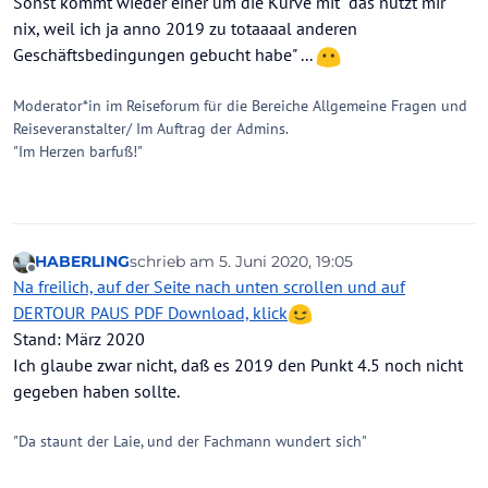
Sonst kommt wieder einer um die Kurve mit "das nützt mir
nix, weil ich ja anno 2019 zu totaaaal anderen
Geschäftsbedingungen gebucht habe" ...
Moderator*in im Reiseforum für die Bereiche Allgemeine Fragen und
Reiseveranstalter/ Im Auftrag der Admins.
"Im Herzen barfuß!"
HABERLING
schrieb am
5. Juni 2020, 19:05
zuletzt editiert von HABERLING
6. Mai 2020, 19:
Offline
Na freilich, auf der Seite nach unten scrollen und auf
DERTOUR PAUS PDF Download, klick
Stand: März 2020
Ich glaube zwar nicht, daß es 2019 den Punkt 4.5 noch nicht
gegeben haben sollte.
"Da staunt der Laie, und der Fachmann wundert sich"