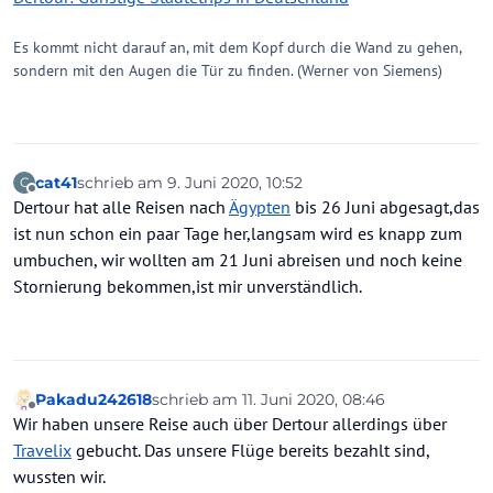
etwas zuviel verlangt, würde ich meinen ...
Wie mehrfach gesagt: Im Streitfall müsste der
Es kommt nicht darauf an, mit dem Kopf durch die Wand zu gehen,
Veranstalter diese Kosten darlegen.
sondern mit den Augen die Tür zu finden. (Werner von Siemens)
Du musst dir die dynamische Produktion im
Grunde so vorstellen wie einen Einkauf beim
Großhändler.
Berechtigte können dort zu günstigeren Preisen
einkaufen. Also geht XAlbatros in den
Bettengroßhandel und kauft da Betten für
cat41
schrieb am
9. Juni 2020, 10:52
C
zuletzt editiert von
Offline
towe2019 und seine Mitreisenden. Dafür muss er
Dertour hat alle Reisen nach
Ägypten
bis 26 Juni abgesagt,das
aber schon mal 20% des Preises hinlegen um für
ist nun schon ein paar Tage her,langsam wird es knapp zum
euch zu reservieren. Dann geht er in den
umbuchen, wir wollten am 21 Juni abreisen und noch keine
Flugzeugsitzegroßhandel und kauft ein Ticket auf
den Namen towe2019 und muss es sofort
Stornierung bekommen,ist mir unverständlich.
bezahlen. Diese Großhandelsticket ist aber nicht
übertragbar oder erstattbar, also ist der Preis dafür
verloren, wenn der towe2019 es nicht mehr
haben möchte.
Das ist jetzt ein bisschen mit der Maus erklärt, aber
Pakadu242618
schrieb am
11. Juni 2020, 08:46
zuletzt editiert von
so in etwa läuft das.
Offline
Wir haben unsere Reise auch über Dertour allerdings über
Es ist nicht so, dass XDERtouristik sauer wird und
Travelix
gebucht. Das unsere Flüge bereits bezahlt sind,
sich denkt "Ha, der doofe towe2019 wird jetzt
aber mal richtig zur Kasse gebeten, wenn der
wussten wir.
einfach seine Reise stornieren will!" sondern er