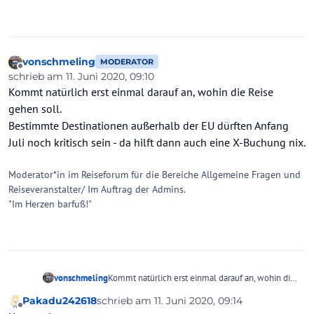
vonschmeling
MODERATOR
Offline
schrieb am
11. Juni 2020, 09:10
zuletzt editiert von
Kommt natürlich erst einmal darauf an, wohin die Reise
gehen soll.
Bestimmte Destinationen außerhalb der EU dürften Anfang
Juli noch kritisch sein - da hilft dann auch eine X-Buchung nix.
Moderator*in im Reiseforum für die Bereiche Allgemeine Fragen und
Reiseveranstalter/ Im Auftrag der Admins.
"Im Herzen barfuß!"
vonschmeling
Kommt natürlich erst einmal darauf an, wohin die
Reise gehen soll.
Pakadu242618
schrieb am
11. Juni 2020, 09:14
Bestimmte Destinationen außerhalb der EU
zuletzt editiert von Pakadu242618
6. Nov. 20
Offline