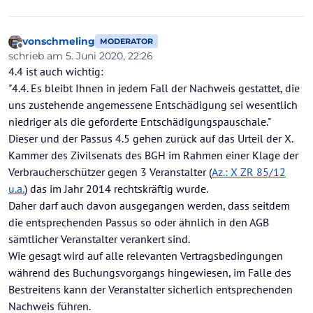
vonschmeling
MODERATOR
Offline
schrieb am
5. Juni 2020, 22:26
zuletzt editiert von
4.4 ist auch wichtig:
"4.4. Es bleibt Ihnen in jedem Fall der Nachweis gestattet, die
uns zustehende angemessene Entschädigung sei wesentlich
niedriger als die geforderte Entschädigungspauschale."
Dieser und der Passus 4.5 gehen zurück auf das Urteil der X.
Kammer des Zivilsenats des BGH im Rahmen einer Klage der
Verbraucherschützer gegen 3 Veranstalter (
Az.: X ZR 85/12
u.a.
) das im Jahr 2014 rechtskräftig wurde.
Daher darf auch davon ausgegangen werden, dass seitdem
die entsprechenden Passus so oder ähnlich in den AGB
sämtlicher Veranstalter verankert sind.
Wie gesagt wird auf alle relevanten Vertragsbedingungen
während des Buchungsvorgangs hingewiesen, im Falle des
Bestreitens kann der Veranstalter sicherlich entsprechenden
Nachweis führen.