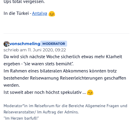
Ups total vergessen.
dürften Anfang Juli noch kritisch sein - da hilft
dann auch eine X-Buchung nix.
In die Türkei -
Antalya
vonschmeling
MODERATOR
Offline
schrieb am
11. Juni 2020, 09:22
zuletzt editiert von
Da wird sich nächste Woche sicherlich etwas mehr Klarheit
ergeben - "sie waren stets bemüht".
Im Rahmen eines bilateralen Abkommens könnten trotz
bestehender Reisewarnung Reiseerleichterungen geschaffen
werden.
Ist soweit aber noch höchst spekulativ ...
Moderator*in im Reiseforum für die Bereiche Allgemeine Fragen und
Reiseveranstalter/ Im Auftrag der Admins.
"Im Herzen barfuß!"