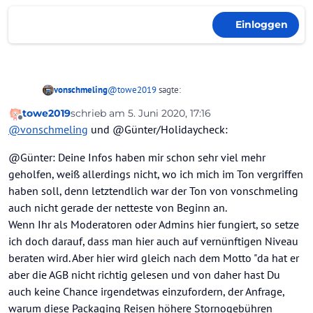
Einloggen
@
towe2019
sagte:
vonschmeling
towe2019
schrieb am
5. Juni 2020, 17:16
zuletzt editiert von
Offline
Leider bekomme ich diese (AGB 2019) auch
@
vonschmeling
und @Günter/Holidaycheck:
nicht von HC zugesendet, da diese dort
Offenbar hat towe2019 ja schon eine Klärung mit
angeblich nicht mehr vorliegen. Habe
@Günter: Deine Infos haben mir schon sehr viel mehr
dem Reisebüro angestrebt - ergebnislos.
schon diversen Mailaustausch mit HC
geholfen, weiß allerdings nicht, wo ich mich im Ton vergriffen
@
Gonzo1969
gehabt.
haben soll, denn letztendlich war der Ton von vonschmeling
Es kann (und muss auch nicht!) jeder einzelne der
Parameter der Reise in den AGB berücksichtigt
auch nicht gerade der netteste von Beginn an.
werden, ansonsten hießen sie ja nicht
Wenn Ihr als Moderatoren oder Admins hier fungiert, so setze
"Allgemeine'" Geschäftsbedingungen.
ich doch darauf, dass man hier auch auf vernünftigen Niveau
Im Falle einer streitigen Einigung muss jedenfalls
beraten wird. Aber hier wird gleich nach dem Motto "da hat er
der Veranstalter seine Kosten offenlegen und ggf.
auch ausführen, dass er die zurückgegebene Reise
aber die AGB nicht richtig gelesen und von daher hast Du
nicht anderweitig verwerten konnte.
auch keine Chance irgendetwas einzufordern, der Anfrage,
towe2019 bestreitet jedoch, dass bei der Buchung
warum diese Packaging Reisen höhere Stornogebühren
überhaupt
Stornogebühren einsehbar waren,