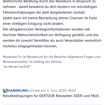
telefonische Beratung durch das Reisebüro in Anspruch zu
nehmen - damit bewahrst du dich bestens vor missliebigen
Fehleinschätzungen der jetzt dargebotenen Gestalt.
Leider kann ich meine Beurteilung deiner Chancen im Falle
einer streitigen Einigung nicht ändern.
Die obligatorischen Vertragsinformationen wurden mit
höchster Wahrscheinlichkeit zur Verfügung gestellt, und das
werden dir sowohl Vermittler als auch Veranstalter vermutlich
mühelos entgegenhalten können.
Moderator*in im Reiseforum für die Bereiche Allgemeine Fragen und
Reiseveranstalter/ Im Auftrag der Admins.
"Im Herzen barfuß!"
HABERLING
schrieb am
5. Juni 2020, 18:52
zuletzt editiert von
Offline
Reisebedingungen für DERTOUR Reisearten XDER und PAUS