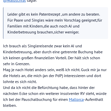
@
waldschrat
sagte:
teilweise auch erheblich teurer als die Nur–
Leider gibt es kein Patentrezept ,um andere zu
Hotel–Buchung bei fen Veranstaltern...
beraten. Für Paare und Singles wäre mein Vorschlag
Leider gibt es kein Patentrezept ,um andere zu beraten.
geeignet,für Familien mit Kindern,die auch noch AI
Ansonsten: Es gibt zig Arten, Geld zu verlieren
Für Paare und Singles wäre mein Vorschlag geeignet,für
und Kinderbetreuung brauchen,sicher weniger.
– s.hit happens!
Familien mit Kindern,die auch noch AI und
Es ist sehr schlimm,das viele (tausende) viel Geld
Kinderbetreuung brauchen,sicher weniger.
verlieren ,und Urlaubsfreuden ausbleiben.
Aber einen allgemeinen Rat für JEDEN (für die
Zukunft) kann es wohl nicht geben
Ich brauch als Singlereisende zwar kein AI und
Kinderbetreuung, aber durch eine getrennte Buchung habe
ich keinen großen finanziellen Vorteil. Der hält sich schon
sehr in Grenzen.
Mag je nach Hotel anders sein, weiß ich nicht. Guck mir ja nur
die Hotels an, die mich (an der PdP) interessieren und dort
lohnte es sich nicht.
Und da ich nicht die Befürchtung habe, dass hinter der
nächsten Ecke schon ein weiterer insolventer RV steht, würde
ich bei der Pauschalbuchung für einen
Mallorca
-Aufenthalt
bleiben.