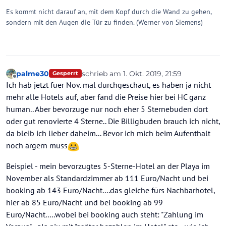
Es kommt nicht darauf an, mit dem Kopf durch die Wand zu gehen,
sondern mit den Augen die Tür zu finden. (Werner von Siemens)
palme30
schrieb am
1. Okt. 2019, 21:59
Gesperrt
zuletzt editiert von palme30
10. Feb. 2019
Offline
Ich hab jetzt fuer Nov. mal durchgeschaut, es haben ja nicht
mehr alle Hotels auf, aber fand die Preise hier bei HC ganz
human.. Aber bevorzuge nur noch eher 5 Sternebuden dort
oder gut renovierte 4 Sterne.. Die Billigbuden brauch ich nicht,
da bleib ich lieber daheim... Bevor ich mich beim Aufenthalt
noch ärgern muss
Beispiel - mein bevorzugtes 5-Sterne-Hotel an der Playa im
November als Standardzimmer ab 111 Euro/Nacht und bei
booking ab 143 Euro/Nacht....das gleiche fürs Nachbarhotel,
hier ab 85 Euro/Nacht und bei booking ab 99
Euro/Nacht.....wobei bei booking auch steht: "Zahlung im