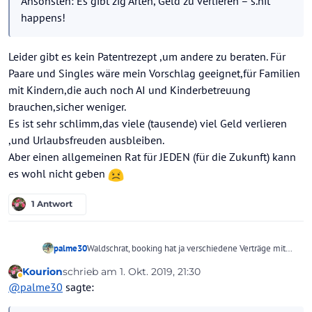
Ansonsten: Es gibt zig Arten, Geld zu verlieren – s.hit
happens!
Leider gibt es kein Patentrezept ,um andere zu beraten. Für
Paare und Singles wäre mein Vorschlag geeignet,für Familien
mit Kindern,die auch noch AI und Kinderbetreuung
brauchen,sicher weniger.
Es ist sehr schlimm,das viele (tausende) viel Geld verlieren
,und Urlaubsfreuden ausbleiben.
Aber einen allgemeinen Rat für JEDEN (für die Zukunft) kann
es wohl nicht geben
1 Antwort
palme30
Waldschrat, booking hat ja verschiedene Verträge mit
den Hotels, bei manchen zahlst erst im Hotel, bei
Kourion
schrieb am
1. Okt. 2019, 21:30
manchen, kürzlich hier auch ein Thema, wird schon
zuletzt editiert von
Abwesend
@
palme30
sagte:
vorher abgebucht...