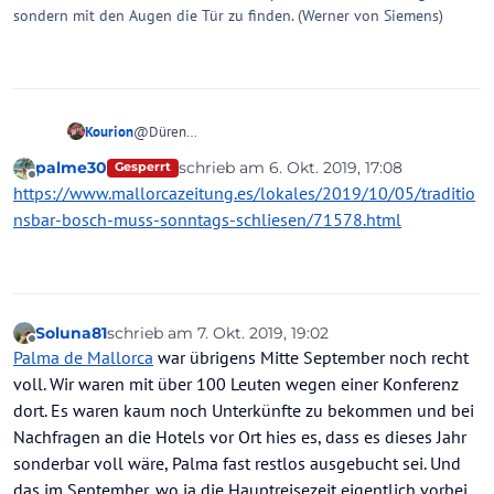
sondern mit den Augen die Tür zu finden. (Werner von Siemens)
Kourion
@Düren
Das schrieb vonschmeling
wann
? Vor oder nach der TC-
palme30
schrieb am
6. Okt. 2019, 17:08
Gesperrt
Insolvenz ?
zuletzt editiert von
Offline
https://www.mallorcazeitung.es/lokales/2019/10/05/traditio
Ich hab das Gefühl (auch in HInblick auf den
Nachbarthread), dass du die TC-Insolvenz und ihre
nsbar-bosch-muss-sonntags-schliesen/71578.html
Folgen nicht einschätzen kannst.
Und wann warst du zuletzt vor Ort ? Nicht seit der
Insolvenz, nicht wahr ?
Soluna81
schrieb am
7. Okt. 2019, 19:02
zuletzt editiert von
Offline
Palma de Mallorca
war übrigens Mitte September noch recht
voll. Wir waren mit über 100 Leuten wegen einer Konferenz
dort. Es waren kaum noch Unterkünfte zu bekommen und bei
Nachfragen an die Hotels vor Ort hies es, dass es dieses Jahr
sonderbar voll wäre, Palma fast restlos ausgebucht sei. Und
das im September, wo ja die Hauptreisezeit eigentlich vorbei