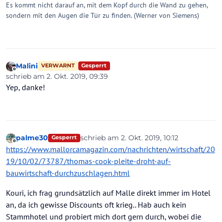
Es kommt nicht darauf an, mit dem Kopf durch die Wand zu gehen,
sondern mit den Augen die Tür zu finden. (Werner von Siemens)
Malini
Gesperrt
VERWARNT
Offline
schrieb am
2. Okt. 2019, 09:39
zuletzt editiert von
Yep, danke!
palme30
schrieb am
2. Okt. 2019, 10:12
Gesperrt
zuletzt editiert von
Offline
https://www.mallorcamagazin.com/nachrichten/wirtschaft/20
19/10/02/73787/thomas-cook-pleite-droht-auf-
bauwirtschaft-durchzuschlagen.html
Kouri, ich frag grundsätzlich auf Malle direkt immer im Hotel
an, da ich gewisse Discounts oft krieg.. Hab auch kein
Stammhotel und probiert mich dort gern durch, wobei die