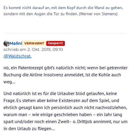
Es kommt nicht darauf an, mit dem Kopf durch die Wand zu gehen,
sondern mit den Augen die Tür zu finden. (Werner von Siemens)
Malini
Gesperrt
VERWARNT
Offline
schrieb am
2. Okt. 2019, 09:10
zuletzt editiert von
@
Waldschrat
,
nö, ein Patentrezept gibt’s natürlich nicht; wenn bei getrennter
Buchung die Airline Insolvenz anmeldet, ist die Kohle auch
weg...
Und natürlich ist es für die Urlauber blöd gelaufen, keine
Frage. Es stehen aber keine Existenzen auf dem Spiel, und
ehrlich gesagt kann ich persönlich auch nicht nachvollziehen,
warum man – wie einige geschrieben haben – ein Jahr lang
spart und/oder noch einen Zweit– o. Drittjob annimmt, nur um
in den Urlaub zu fliegen...