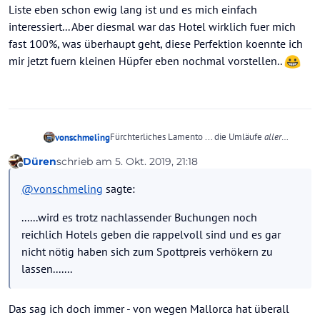
Liste eben schon ewig lang ist und es mich einfach
interessiert... Aber diesmal war das Hotel wirklich fuer mich
fast 100%, was überhaupt geht, diese Perfektion koennte ich
mir jetzt fuern kleinen Hüpfer eben nochmal vorstellen..
Fürchterliches Lamento ... die Umläufe
aller
vonschmeling
Airlines zu
allen
Zielen werden von den Hubs
Düren
schrieb am
5. Okt. 2019, 21:18
geplant und
alle
lasten ihre Slots aus.
Vermutlich wird es trotz nachlassender
zuletzt editiert von Düren
10. Mai 2019, 22:41
Offline
Weshalb man hier dann seitenweise heulen muss,
Buchungen noch reichlich Hotels geben die
@
vonschmeling
sagte:
dass Flüge auch mal um 7 oder 8 Uhr zurück in die
rappelvoll sind und es gar nicht nötig haben sich
Heimat starten weiß auch nur Herr Waldschrat
zum Spottpreis verhökern zu lassen.
......wird es trotz nachlassender Buchungen noch
allein.
Und dass ein Spontanflieger mal einen Tag vor der
Natürlich
darf
man darüber reden, aber es ist
Reise einen Superschnapp macht ist auch keine
reichlich Hotels geben die rappelvoll sind und es gar
vollkommen sinnlos.
besonders große Überraschung ...
nicht nötig haben sich zum Spottpreis verhökern zu
Wie´s geht hat alibert24 ja schon beschrieben:
lassen.......
Ganz einfach "bessere Flugzeiten" wählen und
den höheren Preis dafür akzeptieren. Was ist denn
daran so schwer zu begreifen?
Das sag ich doch immer - von wegen Mallorca hat überall