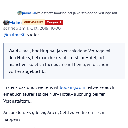
palme30
Waldschrat, booking hat ja verschiedene Verträge mit
den Hotels, bei manchen zahlst erst im Hotel, bei
Malini
Gesperrt
VERWARNT
manchen, kürzlich hier auch ein Thema, wird schon
Offline
schrieb am
1. Okt. 2019, 10:00
vorher abgebucht...
zuletzt editiert von Malini
10. Jan. 2019, 10:00
@
palme30
sagte:
Waldschrat, booking hat ja verschiedene Verträge mit
den Hotels, bei manchen zahlst erst im Hotel, bei
manchen, kürzlich hier auch ein Thema, wird schon
vorher abgebucht...
Erstens das und zweitens ist
booking.com
teilweise auch
erheblich teurer als die Nur–Hotel–Buchung bei fen
Veranstaltern...
Ansonsten: Es gibt zig Arten, Geld zu verlieren – s.hit
happens!