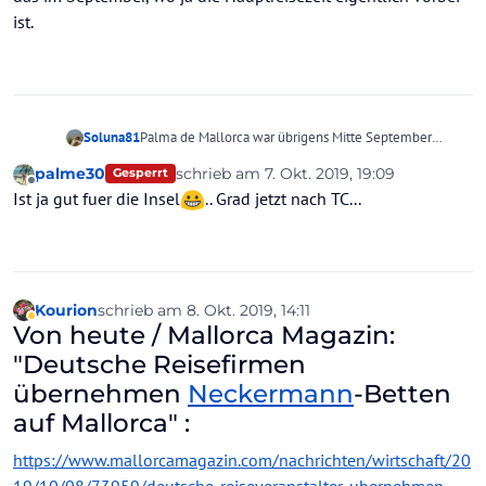
ist.
Soluna81
Palma de Mallorca war übrigens Mitte September
noch recht voll. Wir waren mit über 100 Leuten wegen
palme30
schrieb am
7. Okt. 2019, 19:09
Gesperrt
einer Konferenz dort. Es waren kaum noch Unterkünfte
zuletzt editiert von palme30
10. Juli 2019,
Offline
Ist ja gut fuer die Insel
.. Grad jetzt nach TC...
zu bekommen und bei Nachfragen an die Hotels vor
Ort hies es, dass es dieses Jahr sonderbar voll wäre,
Palma fast restlos ausgebucht sei. Und das im
September, wo ja die Hauptreisezeit eigentlich vorbei
ist.
Kourion
schrieb am
8. Okt. 2019, 14:11
zuletzt editiert von
Abwesend
Von heute / Mallorca Magazin:
"Deutsche Reisefirmen
übernehmen
Neckermann
-Betten
auf Mallorca" :
https://www.mallorcamagazin.com/nachrichten/wirtschaft/20