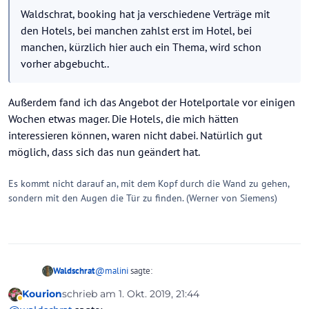
Waldschrat, booking hat ja verschiedene Verträge mit
den Hotels, bei manchen zahlst erst im Hotel, bei
manchen, kürzlich hier auch ein Thema, wird schon
vorher abgebucht..
Außerdem fand ich das Angebot der Hotelportale vor einigen
Wochen etwas mager. Die Hotels, die mich hätten
interessieren können, waren nicht dabei. Natürlich gut
möglich, dass sich das nun geändert hat.
Es kommt nicht darauf an, mit dem Kopf durch die Wand zu gehen,
sondern mit den Augen die Tür zu finden. (Werner von Siemens)
@
malini
sagte:
Waldschrat
Kourion
schrieb am
1. Okt. 2019, 21:44
zuletzt editiert von Kourion
10. Jan. 2019, 21:50
Abwesend
Erstens das und zweitens ist
booking.com