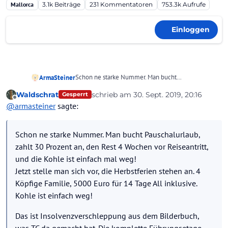
Mallorca
3.1k
Beiträge
231
Kommentatoren
753.3k
Aufrufe
Einloggen
Schon ne starke Nummer. Man bucht
ArmaSteiner
Pauschalurlaub, zahlt 30 Prozent an, den Rest 4
Waldschrat
schrieb am
30. Sept. 2019, 20:16
Gesperrt
Wochen vor Reiseantritt, und die Kohle ist einfach
Das ist Insolvenzverschleppung aus dem
zuletzt editiert von Waldschrat
Offline
@
armasteiner
sagte:
mal weg!
Bilderbuch, was TC da gemacht hat. Die komplette
Jetzt stelle man sich vor, die Herbstferien stehen
Führungsetage müsste man in Sibieren in ein
an. 4 Köpfige Familie, 5000 Euro für 14 Tage All
Arbeitslager packen!
Schon ne starke Nummer. Man bucht Pauschalurlaub,
inklusive. Kohle ist einfach weg!
zahlt 30 Prozent an, den Rest 4 Wochen vor Reiseantritt,
und die Kohle ist einfach mal weg!
Jetzt stelle man sich vor, die Herbstferien stehen an. 4
Köpfige Familie, 5000 Euro für 14 Tage All inklusive.
Kohle ist einfach weg!
Das ist Insolvenzverschleppung aus dem Bilderbuch,