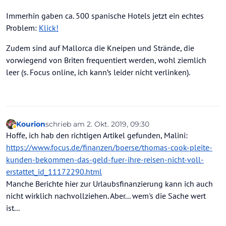
Immerhin gaben ca. 500 spanische Hotels jetzt ein echtes
Problem:
Klick!
Zudem sind auf Mallorca die Kneipen und Strände, die
vorwiegend von Briten frequentiert werden, wohl ziemlich
leer (s. Focus online, ich kann’s leider nicht verlinken).
Kourion
schrieb am
2. Okt. 2019, 09:30
zuletzt editiert von Kourion
10. Feb. 2019, 09:34
Abwesend
Hoffe, ich hab den richtigen Artikel gefunden, Malini:
https://www.focus.de/finanzen/boerse/thomas-cook-pleite-
kunden-bekommen-das-geld-fuer-ihre-reisen-nicht-voll-
erstattet_id_11172290.html
Manche Berichte hier zur Urlaubsfinanzierung kann ich auch
nicht wirklich nachvollziehen. Aber... wem's die Sache wert
ist...