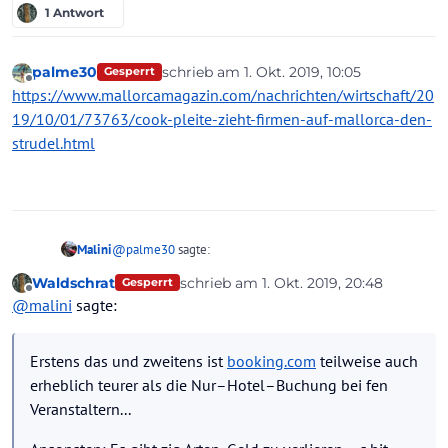
1 Antwort
palme30
schrieb am
1. Okt. 2019, 10:05
Gesperrt
zuletzt editiert von
Offline
https://www.mallorcamagazin.com/nachrichten/wirtschaft/20
19/10/01/73763/cook-pleite-zieht-firmen-auf-mallorca-den-
strudel.html
@
palme30
sagte:
Malini
Waldschrat
schrieb am
1. Okt. 2019, 20:48
Gesperrt
zuletzt editiert von
Offline
Waldschrat, booking hat ja verschiedene Verträge
@
malini
sagte:
mit den Hotels, bei manchen zahlst erst im Hotel,
Erstens das und zweitens ist
booking.com
teilweise auch
bei manchen, kürzlich hier auch ein Thema, wird
erheblich teurer als die Nur–Hotel–Buchung bei fen
Erstens das und zweitens ist
booking.com
teilweise auch
schon vorher abgebucht...
Veranstaltern...
Ansonsten: Es gibt zig Arten, Geld zu verlieren – s.hit
erheblich teurer als die Nur–Hotel–Buchung bei fen
happens!
Veranstaltern...