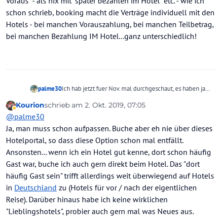
Voraus" - als nix mit "später bezahlen im Hotel" etc. - wie ich
schon schrieb, booking macht die Verträge individuell mit den
Hotels - bei manchen Vorauszahlung, bei manchen Teilbetrag,
bei manchen Bezahlung IM Hotel...ganz unterschiedlich!
Ich hab jetzt fuer Nov. mal durchgeschaut, es haben ja
palme30
nicht mehr alle Hotels auf, aber fand die Preise hier bei
Kourion
schrieb am
2. Okt. 2019, 07:05
HC ganz human.. Aber bevorzuge nur noch eher 5
Beispiel - mein bevorzugtes 5-Sterne-Hotel an der
zuletzt editiert von Kourion
10. Feb. 2019, 07:12
Abwesend
@
palme30
Sternebuden dort oder gut renovierte 4 Sterne.. Die
Playa im November als Standardzimmer ab 111
Billigbuden brauch ich nicht, da bleib ich lieber
Euro/Nacht und bei booking ab 143 Euro/Nacht....das
Ja, man muss schon aufpassen. Buche aber eh nie über dieses
daheim... Bevor ich mich beim Aufenthalt noch ärgern
gleiche fürs Nachbarhotel, hier ab 85 Euro/Nacht und
Hotelportal, so dass diese Option schon mal entfällt.
muss
bei booking ab 99 Euro/Nacht.....wobei bei booking
Ansonsten... wenn ich ein Hotel gut kenne, dort schon häufig
auch steht: "Zahlung im Voraus" - als nix mit "später
Gast war, buche ich auch gern direkt beim Hotel. Das "dort
bezahlen im Hotel" etc. - wie ich schon schrieb, booking
macht die Verträge individuell mit den Hotels - bei
häufig Gast sein" trifft allerdings weit überwiegend auf Hotels
manchen Vorauszahlung, bei manchen Teilbetrag, bei
in
Deutschland
zu (Hotels für vor / nach der eigentlichen
manchen Bezahlung IM Hotel...ganz unterschiedlich!
Reise). Darüber hinaus habe ich keine wirklichen
"Lieblingshotels", probier auch gern mal was Neues aus.