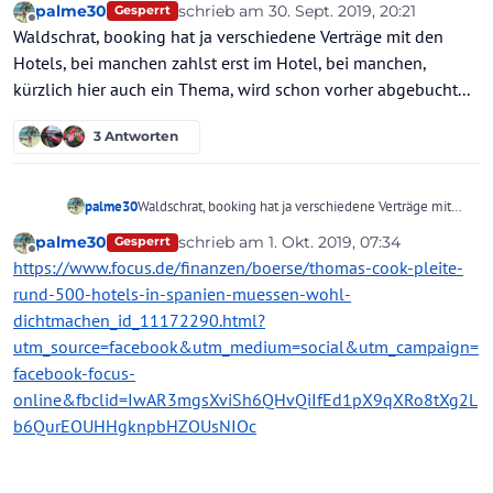
palme30
schrieb am
30. Sept. 2019, 20:21
Gesperrt
zuletzt editiert von
Offline
Waldschrat, booking hat ja verschiedene Verträge mit den
Hotels, bei manchen zahlst erst im Hotel, bei manchen,
kürzlich hier auch ein Thema, wird schon vorher abgebucht...
3 Antworten
palme30
Waldschrat, booking hat ja verschiedene Verträge mit
den Hotels, bei manchen zahlst erst im Hotel, bei
palme30
schrieb am
1. Okt. 2019, 07:34
Gesperrt
manchen, kürzlich hier auch ein Thema, wird schon
zuletzt editiert von
Offline
https://www.focus.de/finanzen/boerse/thomas-cook-pleite-
vorher abgebucht...
rund-500-hotels-in-spanien-muessen-wohl-
dichtmachen_id_11172290.html?
utm_source=facebook&utm_medium=social&utm_campaign=
facebook-focus-
online&fbclid=IwAR3mgsXviSh6QHvQiIfEd1pX9qXRo8tXg2L
b6QurEOUHHgknpbHZOUsNIOc