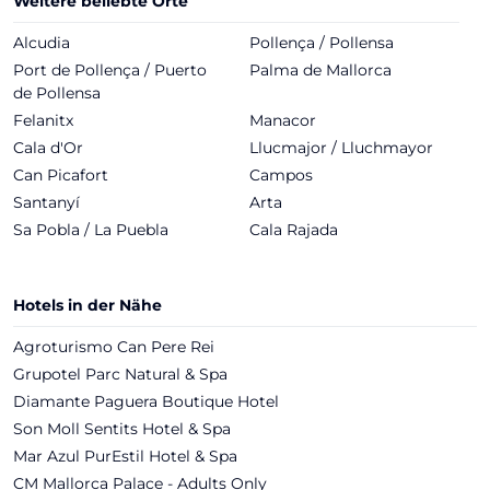
Weitere beliebte Orte
Alcudia
Pollença / Pollensa
Port de Pollença / Puerto
Palma de Mallorca
de Pollensa
Felanitx
Manacor
Cala d'Or
Llucmajor / Lluchmayor
Can Picafort
Campos
Santanyí
Arta
Sa Pobla / La Puebla
Cala Rajada
Hotels in der Nähe
Agroturismo Can Pere Rei
Grupotel Parc Natural & Spa
Diamante Paguera Boutique Hotel
Son Moll Sentits Hotel & Spa
Mar Azul PurEstil Hotel & Spa
CM Mallorca Palace - Adults Only