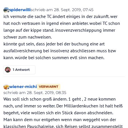
spiderwilli
schrieb am
28. Sept. 2019, 07:45
zuletzt editiert von
Offline
ich vermute die sache TC ändert einiges in der zukunft. wer
hat noch vertrauen in irgend einen anbieter. wobei TC schon
lange auf der kippe stand. insovenzverschleppung immer
schwer zum nachweisen.
könnte gut sein, dass jeder bei der buchung eine art
ausfallversicherung bei insolvenz abschliessen muss bzw
kann. würde bei solchen summen evtl sinn machen.
1 Antwort
wiener-michi
VERWARNT
Offline
schrieb am
28. Sept. 2019, 08:35
zuletzt editiert von wiener-michi
Was soll sich schon groß ändern. 1 geht , 2 neue kommen
nach, und immer so weiter. Der Milliardenkuchen ist halt heiß
begehrt, viele wollen sich ein Stück davon abschneiden.
Man kann dem nur entgehen wenn man weggeht von der
klassischen Pauschalreise, sich Reisen selbst zusammenstellt