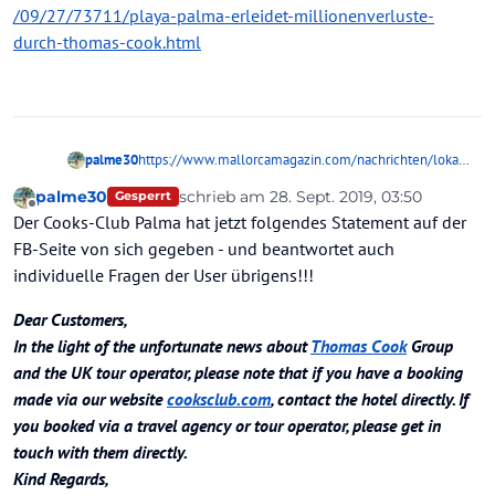
/09/27/73711/playa-palma-erleidet-millionenverluste-
durch-thomas-cook.html
palme30
https://www.mallorcamagazin.com/nachrichten/lokale
s/2019/09/27/73711/playa-palma-erleidet-
palme30
schrieb am
28. Sept. 2019, 03:50
Gesperrt
millionenverluste-durch-thomas-cook.html
zuletzt editiert von
Offline
Der Cooks-Club Palma hat jetzt folgendes Statement auf der
FB-Seite von sich gegeben - und beantwortet auch
individuelle Fragen der User übrigens!!!
Dear Customers,
In the light of the unfortunate news about
Thomas Cook
Group
and the UK tour operator, please note that if you have a booking
made via our website
cooksclub.com
, contact the hotel directly. If
you booked via a travel agency or tour operator, please get in
touch with them directly.
Kind Regards,