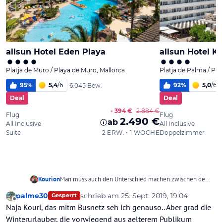
Kourion
Man muss auch den Unterschied machen zwischen den
Badeurlaubern und denjenigen, die die Insel
palme30
schrieb am
25. Sept. 2019, 19:04
Gesperrt
kennenlernen möchten. Letztere werden sich einen
zuletzt editiert von
Offline
Naja Kouri, das mitm Busnetz seh ich genauso.. Aber grad die
Mietwagen nehmen. Aber lohnt sich dieser auch für
Badeurlauber, die sich vielleicht nur einige der
Winterurlauber, die vorwiegend aus aelterem Publikum