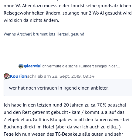
ohne VA. Aber dazu muesste der Tourist seine grundsätzlichen
Reisegewohnheiten ändern, solange nur 2 Wo Ai gesucht wird
wird sich da nichts ändern.
Wenns Arscherl brummt ists Herzerl gesund
spiderwilli
ich vermute die sache TC ändert einiges in der
zukunft. wer hat noch vertrauen in irgend einen
Kourion
schrieb am
28. Sept. 2019, 09:34
anbieter. wobei TC schon lange auf der kippe stand.
zuletzt editiert von Kourion
Offline
insovenzverschleppung immer schwer zum
wer hat noch vertrauen in irgend einen anbieter.
nachweisen.
könnte gut sein, dass jeder bei der buchung eine art
ausfallversicherung bei insolvenz abschliessen muss
Ich habe in den letzten rund 20 Jahren zu ca. 70% pauschal
bzw kann. würde bei solchen summen evtl sinn
und den Rest getrennt gebucht - kam / kommt u. a. auf das
machen.
Zielgebiet an. Griff ins Klo gab es in all den Jahren
einen
- bei
Buchung direkt im Hotel (aber da war ich auch zu eilig...)
Fege ich nun wegen des TC-Debakels alle guten und sehr