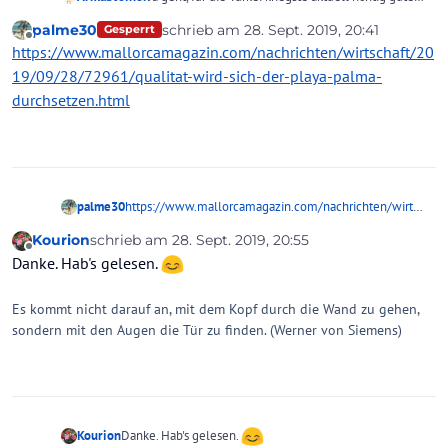
und günstige Angebote.
palme30
schrieb am
28. Sept. 2019, 20:41
Gesperrt
zuletzt editiert von
Offline
https://www.mallorcamagazin.com/nachrichten/wirtschaft/20
19/09/28/72961/qualitat-wird-sich-der-playa-palma-
durchsetzen.html
palme30
https://www.mallorcamagazin.com/nachrichten/wirtsc
haft/2019/09/28/72961/qualitat-wird-sich-der-playa-
Kourion
schrieb am
28. Sept. 2019, 20:55
palma-durchsetzen.html
zuletzt editiert von
Offline
Danke. Hab's gelesen.
Es kommt nicht darauf an, mit dem Kopf durch die Wand zu gehen,
sondern mit den Augen die Tür zu finden. (Werner von Siemens)
Danke. Hab's gelesen.
Kourion