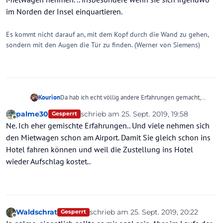
im Norden der Insel einquartieren.
Es kommt nicht darauf an, mit dem Kopf durch die Wand zu gehen,
sondern mit den Augen die Tür zu finden. (Werner von Siemens)
Kourion
Da hab ich echt völlig andere Erfahrungen gemacht,
palme
Im November oder Februar standen
palme30
schrieb am
25. Sept. 2019, 19:58
Gesperrt
regelmäßig Schlangen (!) älterer Touris am Bussteig des
zuletzt editiert von
Offline
Ne. Ich eher gemischte Erfahrungen.. Und viele nehmen sich
Busses nach Sóller. Kam manchmal soweit, dass der
Fahrer nicht alle mitnehmen konnte, was dann zu Ärger
den Mietwagen schon am Airport. Damit Sie gleich schon ins
führte.
Hotel fahren können und weil die Zustellung ins Hotel
Was natürlich nicht bedeutet, dass nicht doch viele
wieder Aufschlag kostet..
einen Mietwagen nehmen. .. insbesondere wenn sie
sich irgendwo im Norden der Insel einquartieren.
Waldschrat
schrieb am
25. Sept. 2019, 20:22
Gesperrt
zuletzt editiert von Waldschrat
Offline