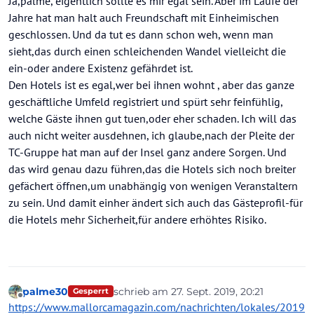
Ja,palme, eigentlich sollte es mir egal sein. Aber im Laufe der
Jahre hat man halt auch Freundschaft mit Einheimischen
geschlossen. Und da tut es dann schon weh, wenn man
sieht,das durch einen schleichenden Wandel vielleicht die
ein-oder andere Existenz gefährdet ist.
Den Hotels ist es egal,wer bei ihnen wohnt , aber das ganze
geschäftliche Umfeld registriert und spürt sehr feinfühlig,
welche Gäste ihnen gut tuen,oder eher schaden. Ich will das
auch nicht weiter ausdehnen, ich glaube,nach der Pleite der
TC-Gruppe hat man auf der Insel ganz andere Sorgen. Und
das wird genau dazu führen,das die Hotels sich noch breiter
gefächert öffnen,um unabhängig von wenigen Veranstaltern
zu sein. Und damit einher ändert sich auch das Gästeprofil-für
die Hotels mehr Sicherheit,für andere erhöhtes Risiko.
palme30
schrieb am
27. Sept. 2019, 20:21
Gesperrt
zuletzt editiert von
Offline
https://www.mallorcamagazin.com/nachrichten/lokales/2019