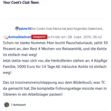
Your Cook’s Club Team
.
Der Cooks-Club Palma hat jetzt folgendes Statement
palme30
auf der FB-Seite von sich gegeben - und beantwortet
ArmaSteiner
schrieb am
28. Sept. 2019, 06:42
Gesperrt
auch individuelle Fragen der User übrigens!!!
Dear Customers,
zuletzt editiert von
Offline
Schon ne starke Nummer. Man bucht Pauschalurlaub, zahlt 30
In the light of the unfortunate news about Thomas Cook
Group and the UK tour operator, please note that if you
Prozent an, den Rest 4 Wochen vor Reiseantritt, und die Kohle
have a booking made via our website
cooksclub.com
,
ist einfach mal weg!
contact the hotel directly. If you booked via a travel
Jetzt stelle man sich vor, die Herbstferien stehen an. 4 Köpfige
agency or tour operator, please get in touch with them
Familie, 5000 Euro für 14 Tage All inklusive. Kohle ist einfach
directly.
Kind Regards,
weg!
Your Cook’s Club Team
.
Das ist Insolvenzverschleppung aus dem Bilderbuch, was TC
da gemacht hat. Die komplette Führungsetage müsste man in
Sibieren in ein Arbeitslager packen!
1 Antwort