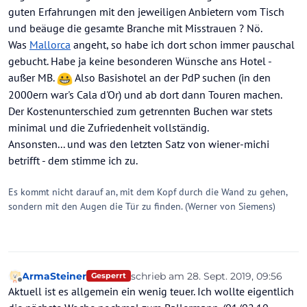
guten Erfahrungen mit den jeweiligen Anbietern vom Tisch
und beäuge die gesamte Branche mit Misstrauen ? Nö.
Was
Mallorca
angeht, so habe ich dort schon immer pauschal
gebucht. Habe ja keine besonderen Wünsche ans Hotel -
außer MB.
Also Basishotel an der PdP suchen (in den
2000ern war's Cala d'Or) und ab dort dann Touren machen.
Der Kostenunterschied zum getrennten Buchen war stets
minimal und die Zufriedenheit vollständig.
Ansonsten... und was den letzten Satz von wiener-michi
betrifft - dem stimme ich zu.
Es kommt nicht darauf an, mit dem Kopf durch die Wand zu gehen,
sondern mit den Augen die Tür zu finden. (Werner von Siemens)
ArmaSteiner
schrieb am
28. Sept. 2019, 09:56
Gesperrt
zuletzt editiert von
Offline
Aktuell ist es allgemein ein wenig teuer. Ich wollte eigentlich