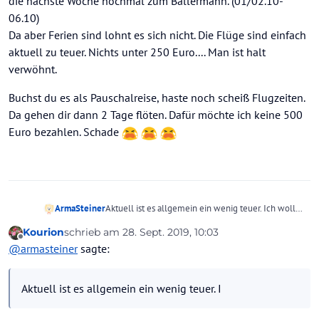
die nächste Woche nochmal zum Ballermann. (01/02.10-
06.10)
Da aber Ferien sind lohnt es sich nicht. Die Flüge sind einfach
aktuell zu teuer. Nichts unter 250 Euro.... Man ist halt
verwöhnt.
Buchst du es als Pauschalreise, haste noch scheiß Flugzeiten.
Da gehen dir dann 2 Tage flöten. Dafür möchte ich keine 500
Euro bezahlen. Schade
Aktuell ist es allgemein ein wenig teuer. Ich wollte
ArmaSteiner
eigentlich die nächste Woche nochmal zum
Kourion
schrieb am
28. Sept. 2019, 10:03
Ballermann. (01/02.10-06.10)
Buchst du es als Pauschalreise, haste noch scheiß
zuletzt editiert von
Offline
@
armasteiner
sagte:
Da aber Ferien sind lohnt es sich nicht. Die Flüge
Flugzeiten. Da gehen dir dann 2 Tage flöten. Dafür
sind einfach aktuell zu teuer. Nichts unter 250
möchte ich keine 500 Euro bezahlen. Schade
Euro.... Man ist halt verwöhnt.
Aktuell ist es allgemein ein wenig teuer. I