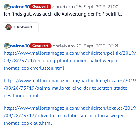
palme30
schrieb am
28. Sept. 2019, 21:00
Gesperrt
zuletzt editiert von
Offline
Ich finds gut, was auch die Aufwertung der PdP betrifft..
1 Antwort
palme30
schrieb am
29. Sept. 2019, 00:21
Gesperrt
zuletzt editiert von palme30
Offline
https://www.mallorcamagazin.com/nachrichten/politik/2019/
09/28/73721/regierung-plant-nahmen-paket-wegen-
thomas-cook-verlusten.html
https://www.mallorcamagazin.com/nachrichten/lokales/2019
/09/28/73719/palma-mallorca-eine-der-teuersten-stadte-
des-landes.html
https://www.mallorcamagazin.com/nachrichten/lokales/2019
/09/28/73717/jobverluste-oktober-auf-mallorca-wegen-
thomas-cook-aus.html