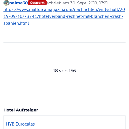
palme30
schrieb am
30. Sept. 2019, 17:21
Gesperrt
Insolvenz schlägt schon sehr hohe Wellen...
zuletzt editiert von
Offline
https://www.mallorcamagazin.com/nachrichten/wirtschaft/20
Hab neulich auch ein Interview mit griechischen
Hoteliers gesehen...
19/09/30/73741/hotelverband-rechnet-mit-branchen-crash-
Traurig - und ganz gewiss nicht nur für die derzeit noch
spanien.html
in den Seilen hängenden Touristen.
18 von 156
Hotel Aufsteiger
HYB Eurocalas