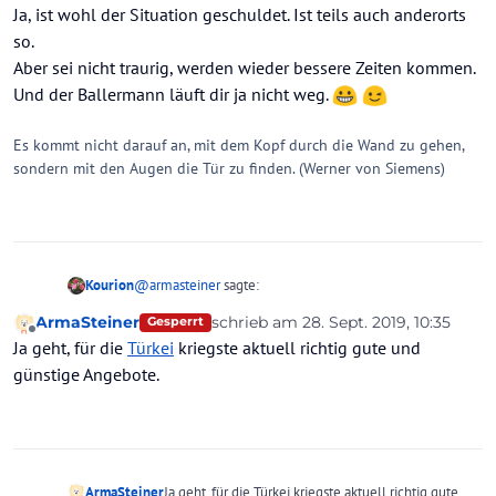
Ja, ist wohl der Situation geschuldet. Ist teils auch anderorts
so.
Aber sei nicht traurig, werden wieder bessere Zeiten kommen.
Und der Ballermann läuft dir ja nicht weg.
Es kommt nicht darauf an, mit dem Kopf durch die Wand zu gehen,
sondern mit den Augen die Tür zu finden. (Werner von Siemens)
@
armasteiner
sagte:
Kourion
ArmaSteiner
schrieb am
28. Sept. 2019, 10:35
Gesperrt
zuletzt editiert von
Offline
Aktuell ist es allgemein ein wenig teuer. I
Ja geht, für die
Türkei
kriegste aktuell richtig gute und
günstige Angebote.
Ja, ist wohl der Situation geschuldet. Ist teils auch
anderorts so.
Aber sei nicht traurig, werden wieder bessere Zeiten
kommen. Und der Ballermann läuft dir ja nicht weg.
ArmaSteiner
Ja geht, für die Türkei kriegste aktuell richtig gute