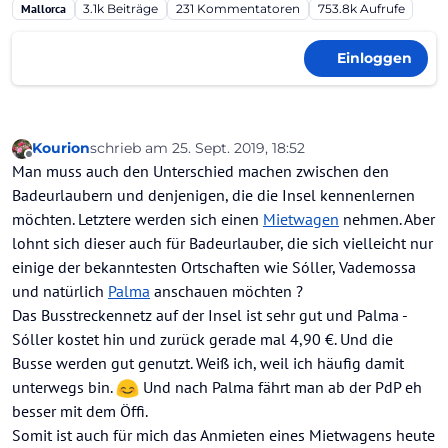
Mallorca
3.1k
Beiträge
231
Kommentatoren
753.8k
Aufrufe
Einloggen
Kourion
schrieb am
25. Sept. 2019, 18:52
zuletzt editiert von Kourion
Offline
Man muss auch den Unterschied machen zwischen den
Badeurlaubern und denjenigen, die die Insel kennenlernen
möchten. Letztere werden sich einen
Mietwagen
nehmen. Aber
lohnt sich dieser auch für Badeurlauber, die sich vielleicht nur
einige der bekanntesten Ortschaften wie Sóller, Vademossa
und natürlich
Palma
anschauen möchten ?
Das Busstreckennetz auf der Insel ist sehr gut und Palma -
Sóller kostet hin und zurück gerade mal 4,90 €. Und die
Busse werden gut genutzt. Weiß ich, weil ich häufig damit
unterwegs bin.
Und nach Palma fährt man ab der PdP eh
besser mit dem Öffi.
Somit ist auch für mich das Anmieten eines Mietwagens heute