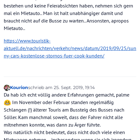
bekanntesten Ortschaften wie Sóller, Vademossa und
bestehen und keine Feierabsichten haben, nehmen sich gern
natürlich Palma anschauen möchten ?
mal ein Mietauto.. Man ist halt unabhängiger damit und
Das Busstreckennetz auf der Insel ist sehr gut und
braucht nicht auf die Busse zu warten.. Ansonsten, apropos
Palma - Sóller kostet hin und zurück gerade mal 4,90 €.
Und die Busse werden gut genutzt. Weiß ich, weil ich
Mietauto..
häufig damit unterwegs bin.
Und nach Palma fährt
man ab der PdP eh besser mit dem Öffi.
https://www.touristik-
Somit ist auch für mich das Anmieten eines Mietwagens
aktuell.de/nachrichten/verkehr/news/datum/2019/09/25/sun
heute völlig überflüssig. Das haben wir Anfang bis Mitte
ny-cars-kostenlose-stornos-fuer-cook-kunden/
der 2000er gemacht. Da waren die Verbindungen ab
Cala d'Or nicht gerade pralle.
Ansonsten... an der PdP Feiernde sollten natürlich auch
besser keinen Wagen mieten... zumindest dann nicht,
wenn sie schon tagsüber feiern.
Kourion
schrieb am
25. Sept. 2019, 19:14
zuletzt editiert von Kourion
Offline
Da hab ich echt völlig andere Erfahrungen gemacht, palme
Im November oder Februar standen regelmäßig
Schlangen (!) älterer Touris am Bussteig des Busses nach
Sóller. Kam manchmal soweit, dass der Fahrer nicht alle
mitnehmen konnte, was dann zu Ärger führte.
Was natürlich nicht bedeutet, dass nicht doch viele einen
Mietwagen nehmen. .. insbesondere wenn sie sich irgendwo