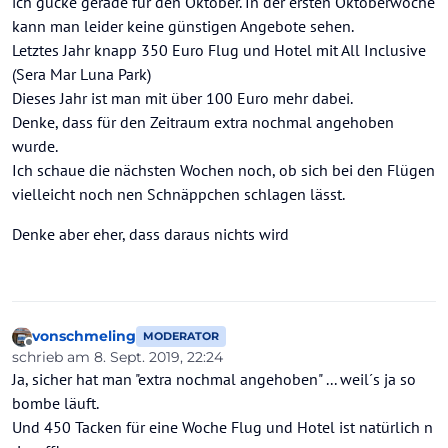
ich gucke gerade für den Oktober. In der ersten Oktoberwoche
kann man leider keine günstigen Angebote sehen.
Letztes Jahr knapp 350 Euro Flug und Hotel mit All Inclusive
(Sera Mar Luna Park)
Dieses Jahr ist man mit über 100 Euro mehr dabei.
Denke, dass für den Zeitraum extra nochmal angehoben
wurde.
Ich schaue die nächsten Wochen noch, ob sich bei den Flügen
vielleicht noch nen Schnäppchen schlagen lässt.
Denke aber eher, dass daraus nichts wird
vonschmeling
MODERATOR
Offline
schrieb am
8. Sept. 2019, 22:24
zuletzt editiert von
Ja, sicher hat man "extra nochmal angehoben" ... weil´s ja so
bombe läuft.
Und 450 Tacken für eine Woche Flug und Hotel ist natürlich n