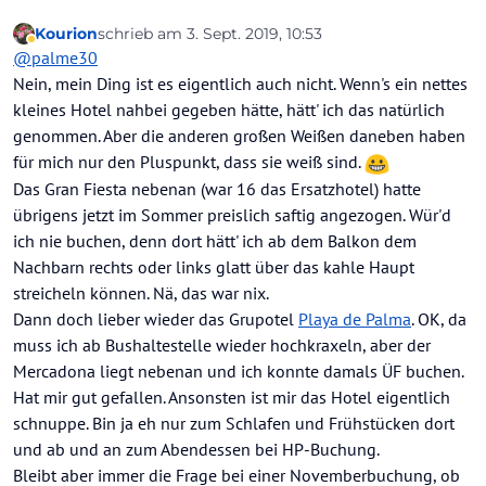
Kourion
schrieb am
3. Sept. 2019, 10:53
zuletzt editiert von Kourion
9. März 2019, 10:55
Abwesend
@
palme30
Nein, mein Ding ist es eigentlich auch nicht. Wenn's ein nettes
kleines Hotel nahbei gegeben hätte, hätt' ich das natürlich
genommen. Aber die anderen großen Weißen daneben haben
für mich nur den Pluspunkt, dass sie weiß sind.
Das Gran Fiesta nebenan (war 16 das Ersatzhotel) hatte
übrigens jetzt im Sommer preislich saftig angezogen. Wür'd
ich nie buchen, denn dort hätt' ich ab dem Balkon dem
Nachbarn rechts oder links glatt über das kahle Haupt
streicheln können. Nä, das war nix.
Dann doch lieber wieder das Grupotel
Playa de Palma
. OK, da
muss ich ab Bushaltestelle wieder hochkraxeln, aber der
Mercadona liegt nebenan und ich konnte damals ÜF buchen.
Hat mir gut gefallen. Ansonsten ist mir das Hotel eigentlich
schnuppe. Bin ja eh nur zum Schlafen und Frühstücken dort
und ab und an zum Abendessen bei HP-Buchung.
Bleibt aber immer die Frage bei einer Novemberbuchung, ob