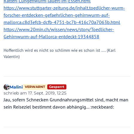
Ratten-Lungenwurm-lauert-im-Essen.html
https://www.stuttgarter-zeitung.de/inhalt.toedlicher-wurm-
forscher-entdecken-gefaehrlichen-gehirnwurm-auf-
mallorca.c8d3efcb-dcfb-4751-bc7b-416c70a7063b.html
https://www.20min.ch/wissen/news/story/Toedlicher-
Gehirnwurm-auf-Mallorca-entdeckt-19344858
Hoffentlich wird es nicht so schlimm wie es schon ist .... (Karl
Valentin)
Malini
Gesperrt
VERWARNT
Offline
schrieb am
17. Sept. 2019, 12:25
zuletzt editiert von Malini
Jau, sofern Schnecken Grundnahrungsmittel sind, macht man
sein Reiseziel bestimmt davon abhängig... :neckbeard: