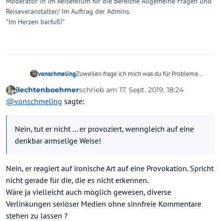
Moderator*in im Reiseforum für die Bereiche Allgemeine Fragen und
Reiseveranstalter/ Im Auftrag der Admins.
"Im Herzen barfuß!"
vonschmeling
Zuweilen frage ich mich was du für Probleme
hast, jlechtenboehmer?!?
jlechtenboehmer
schrieb am
17. Sept. 2019, 18:24
Deine Aufbereitung der Meldungen ist
zuletzt editiert von jlechtenboehmer
Offline
@
vonschmeling
sagte:
schlichterdings perfide und ausgesprochen
geschmacklos, das ist Dissen ohne Niveau,
reisserisch und billig.
Nein, tut er nicht ... er provoziert, wenngleich auf eine
@
palme30
Nein, tut er nicht ... er provoziert, wenngleich auf
denkbar armselige Weise!
eine denkbar armselige Weise!
Nein, er reagiert auf ironische Art auf eine Provokation. Spricht
nicht gerade für die, die es nicht erkennen.
Wäre ja vielleicht auch möglich gewesen, diverse
Verlinkungen seriöser Medien ohne sinnfreie Kommentare
stehen zu lassen ?