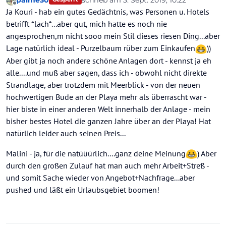
palme30
schrieb am
3. Sept. 2019, 10:22
Zusatzkosten zu haben...
Liegt sooo praktisch... bei der Bushaltestelle, nur
zuletzt editiert von
Offline
Ja Kouri - hab ein gutes Gedächtnis, was Personen u. Hotels
Die Bewertungen hier wurden zumindest - wie ich
wenige Meter bis zum Eroski.... Ideale Lage für
schon vermutet hab - von Familien und Freunden in
Hotelflüchter und Palmafreunde.
betrifft *lach*...aber gut, mich hatte es noch nie
etwa gleichem Ausmaß hier abgegeben...
Und für den späteren Abend in allen Zimmern einen
angesprochen,m nicht sooo mein Stil dieses riesen Ding...aber
super vollen MB über die Bucht. Mist !
Lage natürlich ideal - Purzelbaum rüber zum Einkaufen
))
Aber gibt ja noch andere schöne Anlagen dort - kennst ja eh
alle....und muß aber sagen, dass ich - obwohl nicht direkte
Strandlage, aber trotzdem mit Meerblick - von der neuen
hochwertigen Bude an der Playa mehr als überrascht war -
hier biste in einer anderen Welt innerhalb der Anlage - mein
bisher bestes Hotel die ganzen Jahre über an der Playa! Hat
natürlich leider auch seinen Preis...
Malini - ja, für die natüüürlich....ganz deine Meinung
) Aber
durch den großen Zulauf hat man auch mehr Arbeit+Streß -
und somit Sache wieder von Angebot+Nachfrage...aber
pushed und läßt ein Urlaubsgebiet boomen!