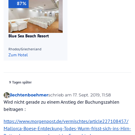
87%
Blue Sea Beach Resort
Rhodos/Griechenland
Zum Hotel
9 Tagen später
jlechtenboehmer
schrieb am
17. Sept. 2019, 11:58
zuletzt editiert von
Offline
Wird nicht gerade zu einem Anstieg der Buchungszahlen
beitragen :
https://www.morgenpost.de/vermischtes/article227108457/
Mallorca-Boese-Entdeckung-Todes-Wurm-frisst-sich-ins-Hirn-