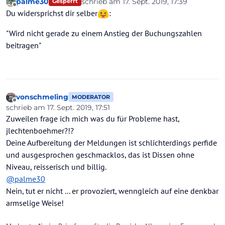
palme30
schrieb am
17. Sept. 2019, 17:39
Gesperrt
wollen.....
zuletzt editiert von palme30
Offline
Du widersprichst dir selber
:
"Wird nicht gerade zu einem Anstieg der Buchungszahlen
beitragen"
vonschmeling
MODERATOR
Offline
schrieb am
17. Sept. 2019, 17:51
zuletzt editiert von vonschmeling
Zuweilen frage ich mich was du für Probleme hast,
jlechtenboehmer?!?
Deine Aufbereitung der Meldungen ist schlichterdings perfide
und ausgesprochen geschmacklos, das ist Dissen ohne
Niveau, reisserisch und billig.
@
palme30
Nein, tut er nicht ... er provoziert, wenngleich auf eine denkbar
armselige Weise!