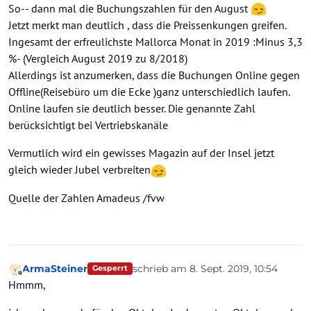
damals ÜF buchen. Hat mir gut gefallen. Ansonsten ist
So-- dann mal die Buchungszahlen für den August
mir das Hotel eigentlich schnuppe. Bin ja eh nur zum
Jetzt merkt man deutlich , dass die Preissenkungen greifen.
Schlafen und Frühstücken dort und ab und an zum
Ingesamt der erfreulichste Mallorca Monat in 2019 :Minus 3,3
Abendessen bei HP-Buchung.
%- (Vergleich August 2019 zu 8/2018)
Bleibt aber immer die Frage bei einer
Novemberbuchung, ob das gewünschte Hotel im Winter
Allerdings ist anzumerken, dass die Buchungen Online gegen
überhaupt geöffnet hat.
Offline(Reisebüro um die Ecke )ganz unterschiedlich laufen.
Online laufen sie deutlich besser. Die genannte Zahl
berücksichtigt bei Vertriebskanäle
Vermutlich wird ein gewisses Magazin auf der Insel jetzt
gleich wieder Jubel verbreiten
Quelle der Zahlen Amadeus /fvw
ArmaSteiner
schrieb am
8. Sept. 2019, 10:54
Gesperrt
zuletzt editiert von ArmaSteiner
9. A
Offline
Hmmm,