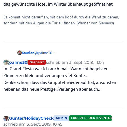
das gewünschte Hotel im Winter überhaupt geöffnet hat.
Es kommt nicht darauf an, mit dem Kopf durch die Wand zu gehen,
sondern mit den Augen die Tür zu finden. (Werner von Siemens)
Kourion
@
palme30
Nein, mein Ding ist es eigentlich auch nicht. Wenn's ein
palme30
schrieb am
3. Sept. 2019, 11:04
Gesperrt
nettes kleines Hotel nahbei gegeben hätte, hätt' ich das
zuletzt editiert von
Offline
Im Grand Fiesta war ich auch mal.. War nicht begeistert..
natürlich genommen. Aber die anderen großen Weißen
daneben haben für mich nur den Pluspunkt, dass sie
Zimmer zu klein und verlangen viel Kohle..
weiß sind.
Denke schon, dass das Grupotel wieder auf hat, ansonsten
Das Gran Fiesta nebenan (war 16 das Ersatzhotel) hatte
nebenan das neue Prestige.. Verlangen aber auch..
übrigens jetzt im Sommer preislich saftig angezogen.
Wür'd ich nie buchen, denn dort hätt' ich ab dem Balkon
dem Nachbarn rechts oder links glatt über das kahle
Haupt streicheln können. Nä, das war nix.
Dann doch lieber wieder das Grupotel Playa de Palma.
Günter/HolidayCheck
OK, da muss ich ab Bushaltestelle wieder hochkraxeln,
ADMIN
EXPERTE FUERTEVENTURA
Offline
aber der Mercadona liegt nebenan und ich konnte
schrieb am
5. Sept. 2019, 10:45
zuletzt editiert von