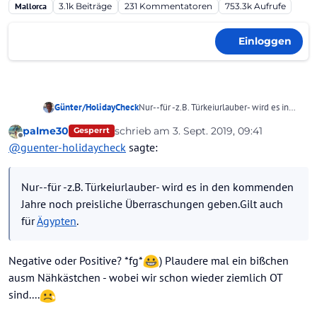
Mallorca
3.1k
Beiträge
231
Kommentatoren
753.3k
Aufrufe
Einloggen
Günter/HolidayCheck
Nur--für -z.B. Türkeiurlauber- wird es in
den kommenden Jahre noch preisliche
palme30
schrieb am
3. Sept. 2019, 09:41
Gesperrt
Überraschungen geben.Gilt auch für
zuletzt editiert von palme30
9. März 2019
Offline
@
guenter-holidaycheck
sagte:
Ägypten.
Da gibt es noch viel Nachholbedarf.
Ich kenne auch - Thema Kreta- einige, die
Nur--für -z.B. Türkeiurlauber- wird es in den kommenden
aus Preisgründen inzwischen den
Lieblingshotels und ihren früher
Jahre noch preisliche Überraschungen geben.Gilt auch
geschätzten "Hotel-Freunden" aus dem
für
Ägypten
.
Weg gehen und eben günstigere Häuser
buchen.
Negative oder Positive? *fg*
) Plaudere mal ein bißchen
ausm Nähkästchen - wobei wir schon wieder ziemlich OT
sind....