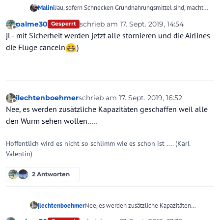
Malini
Jau, sofern Schnecken Grundnahrungsmittel sind, macht
man sein Reiseziel bestimmt davon abhängig...
palme30
schrieb am
17. Sept. 2019, 14:54
Gesperrt
:neckbeard:
zuletzt editiert von
Offline
jl - mit Sicherheit werden jetzt alle stornieren und die Airlines
die Flüge canceln
)
jlechtenboehmer
schrieb am
17. Sept. 2019, 16:52
zuletzt editiert von
Offline
Nee, es werden zusätzliche Kapazitäten geschaffen weil alle
den Wurm sehen wollen.....
Hoffentlich wird es nicht so schlimm wie es schon ist .... (Karl
Valentin)
2 Antworten
jlechtenboehmer
Nee, es werden zusätzliche Kapazitäten
geschaffen weil alle den Wurm sehen