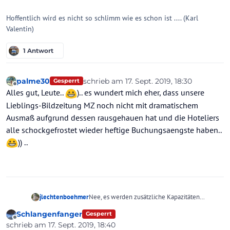
Hoffentlich wird es nicht so schlimm wie es schon ist .... (Karl
Valentin)
1 Antwort
palme30
schrieb am
17. Sept. 2019, 18:30
Gesperrt
zuletzt editiert von
Offline
Alles gut, Leute..
).. es wundert mich eher, dass unsere
Lieblings-Bildzeitung MZ noch nicht mit dramatischem
Ausmaß aufgrund dessen rausgehauen hat und die Hoteliers
alle schockgefrostet wieder heftige Buchungsaengste haben..
)) ..
jlechtenboehmer
Nee, es werden zusätzliche Kapazitäten
geschaffen weil alle den Wurm sehen
Schlangenfanger
Gesperrt
wollen.....
Offline
schrieb am
17. Sept. 2019, 18:40
zuletzt editiert von