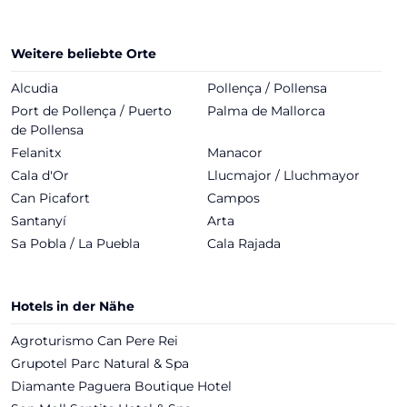
Weitere beliebte Orte
Alcudia
Pollença / Pollensa
Port de Pollença / Puerto
Palma de Mallorca
de Pollensa
Felanitx
Manacor
Cala d'Or
Llucmajor / Lluchmayor
Can Picafort
Campos
Santanyí
Arta
Sa Pobla / La Puebla
Cala Rajada
Hotels in der Nähe
Agroturismo Can Pere Rei
Grupotel Parc Natural & Spa
Diamante Paguera Boutique Hotel