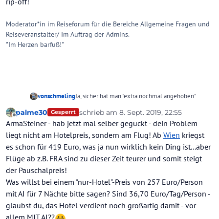
rip-off!
Moderator*in im Reiseforum für die Bereiche Allgemeine Fragen und
Reiseveranstalter/ Im Auftrag der Admins.
"Im Herzen barfuß!"
vonschmeling
Ja, sicher hat man "extra nochmal angehoben" ...
weil´s ja so bombe läuft.
palme30
schrieb am
8. Sept. 2019, 22:55
Gesperrt
Und 450 Tacken für eine Woche Flug und Hotel ist
zuletzt editiert von palme30
9. Aug. 2019,
Offline
ArmaSteiner - hab jetzt mal selber geguckt - dein Problem
natürlich n rip-off!
liegt nicht am Hotelpreis, sondern am Flug! Ab
Wien
kriegst
es schon für 419 Euro, was ja nun wirklich kein Ding ist...aber
Flüge ab z.B. FRA sind zu dieser Zeit teurer und somit steigt
der Pauschalpreis!
Was willst bei einem "nur-Hotel"-Preis von 257 Euro/Person
mit AI für 7 Nächte bitte sagen? Sind 36,70 Euro/Tag/Person -
glaubst du, das Hotel verdient noch großartig damit - vor
allem MIT AI??