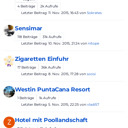
4
Beiträge
2k
Aufrufe
Letzter Beitrag:
11. Nov. 2015, 16:43
von
Sokrates
Sensimar
118
Beiträge
31k
Aufrufe
Letzter Beitrag:
10. Nov. 2015, 21:24
von
nitope
Zigaretten Einfuhr
17
Beiträge
36k
Aufrufe
Letzter Beitrag:
8. Nov. 2015, 17:28
von
soosi
Westin PuntaCana Resort
1
Beiträge
1k
Aufrufe
Letzter Beitrag:
5. Nov. 2015, 22:25
von
vladi57
Hotel mit Poollandschaft
Z