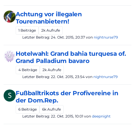
Achtung vor illegalen
Tourenanbietern!
1
Beiträge
2k
Aufrufe
Letzter Beitrag:
24. Okt. 2015, 20:37
von
nightnurse79
Hotelwahl: Grand bahia turquesa of.
Grand Palladium bavaro
4
Beiträge
2k
Aufrufe
Letzter Beitrag:
22. Okt. 2015, 23:54
von
nightnurse79
Fußballtrikots der Profivereine in
S
der Dom.Rep.
6
Beiträge
6k
Aufrufe
Letzter Beitrag:
22. Okt. 2015, 10:01
von
deepnight