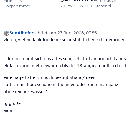
Sendlhofer
schrieb am
27. Juni 2008, 07:56
zuletzt editiert von
Offline
vielen, vielen dank für deine so ausführlichen schilderungen
...
... für mich hört sich das alles sehr, sehr toll an und ich kanns
einfach kaum mehr erwarten bis der 18. august endlich da ist!
eine frage hätte ich noch bezügl. strand/meer.
soll ich mir badeschuhe mitnehmen oder kann man ganz
ohne rein ins wasser?
lg grüße
aida