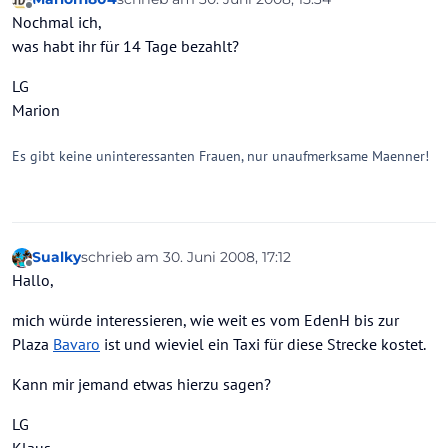
zuletzt editiert von
Offline
Nochmal ich,
was habt ihr für 14 Tage bezahlt?
LG
Marion
Es gibt keine uninteressanten Frauen, nur unaufmerksame Maenner!
Sualky
schrieb am
30. Juni 2008, 17:12
zuletzt editiert von
Offline
Hallo,
mich würde interessieren, wie weit es vom EdenH bis zur
Plaza
Bavaro
ist und wieviel ein Taxi für diese Strecke kostet.
Kann mir jemand etwas hierzu sagen?
LG