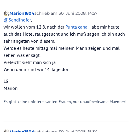
Marion1804
schrieb am
30. Juni 2008, 14:57
zuletzt editiert von
Offline
@
Sendlhofer
,
wir wollen vom 12.8. nach der
Punta cana
.Habe mir heute
auch das Hotel rausgesucht und ich muß sagen ich bin auch
sehr angetan von diesem.
Werde es heute mittag mal meinem Mann zeigen und mal
sehen was er sagt.
Vieleicht sieht man sich ja
Wenn dann sind wir 14 Tage dort
LG
Marion
Es gibt keine uninteressanten Frauen, nur unaufmerksame Maenner!
Marion1804
schrieb am
30. Juni 2008, 15:34