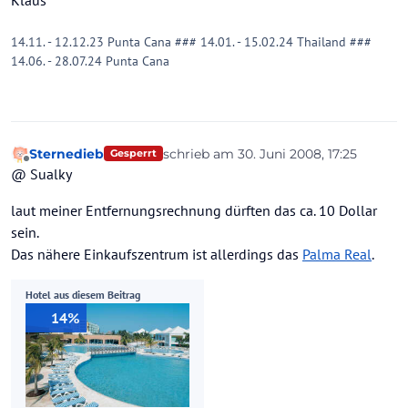
Klaus
14.11. - 12.12.23 Punta Cana ### 14.01. - 15.02.24 Thailand ###
14.06. - 28.07.24 Punta Cana
Sternedieb
schrieb am
30. Juni 2008, 17:25
Gesperrt
zuletzt editiert von
Offline
@ Sualky
laut meiner Entfernungsrechnung dürften das ca. 10 Dollar
sein.
Das nähere Einkaufszentrum ist allerdings das
Palma Real
.
Hotel aus diesem Beitrag
14%