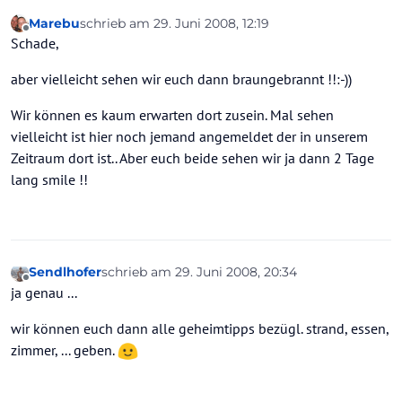
Marebu
schrieb am
29. Juni 2008, 12:19
zuletzt editiert von
Offline
Schade,
aber vielleicht sehen wir euch dann braungebrannt !!:-))
Wir können es kaum erwarten dort zusein. Mal sehen
vielleicht ist hier noch jemand angemeldet der in unserem
Zeitraum dort ist.. Aber euch beide sehen wir ja dann 2 Tage
lang smile !!
Sendlhofer
schrieb am
29. Juni 2008, 20:34
zuletzt editiert von
Offline
ja genau ...
wir können euch dann alle geheimtipps bezügl. strand, essen,
zimmer, ... geben.