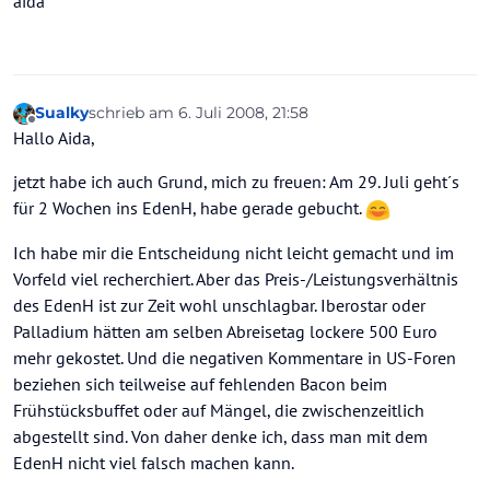
aida
Sualky
schrieb am
6. Juli 2008, 21:58
zuletzt editiert von
Offline
Hallo Aida,
jetzt habe ich auch Grund, mich zu freuen: Am 29. Juli geht´s
für 2 Wochen ins EdenH, habe gerade gebucht.
Ich habe mir die Entscheidung nicht leicht gemacht und im
Vorfeld viel recherchiert. Aber das Preis-/Leistungsverhältnis
des EdenH ist zur Zeit wohl unschlagbar. Iberostar oder
Palladium hätten am selben Abreisetag lockere 500 Euro
mehr gekostet. Und die negativen Kommentare in US-Foren
beziehen sich teilweise auf fehlenden Bacon beim
Frühstücksbuffet oder auf Mängel, die zwischenzeitlich
abgestellt sind. Von daher denke ich, dass man mit dem
EdenH nicht viel falsch machen kann.