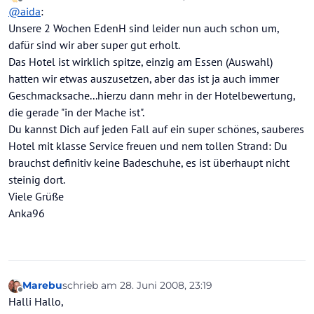
zuletzt editiert von
Offline
@
aida
:
Unsere 2 Wochen EdenH sind leider nun auch schon um,
dafür sind wir aber super gut erholt.
Das Hotel ist wirklich spitze, einzig am Essen (Auswahl)
hatten wir etwas auszusetzen, aber das ist ja auch immer
Geschmacksache...hierzu dann mehr in der Hotelbewertung,
die gerade "in der Mache ist".
Du kannst Dich auf jeden Fall auf ein super schönes, sauberes
Hotel mit klasse Service freuen und nem tollen Strand: Du
brauchst definitiv keine Badeschuhe, es ist überhaupt nicht
steinig dort.
Viele Grüße
Anka96
Marebu
schrieb am
28. Juni 2008, 23:19
zuletzt editiert von
Offline
Halli Hallo,