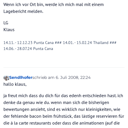
Wenn ich vor Ort bin, werde ich mich mal mit einem
Lagebericht melden.
LG
Klaus
14.11. - 12.12.23 Punta Cana ### 14.01. - 15.02.24 Thailand ###
14.06. - 28.07.24 Punta Cana
Sendlhofer
schrieb am
6. Juli 2008, 22:24
zuletzt editiert von
Offline
hallo klaus,
ja freut mich dass du dich für das edenh entschieden hast. ich
denke da genau wie du. wenn man sich die bisherigen
bewertungen ansieht, sind es wirklich nur kleinigkeiten, wie
der fehlende bacon beim frühstück, das lästige reservieren für
die á la carte restaurants oder dass die animationen (auf die