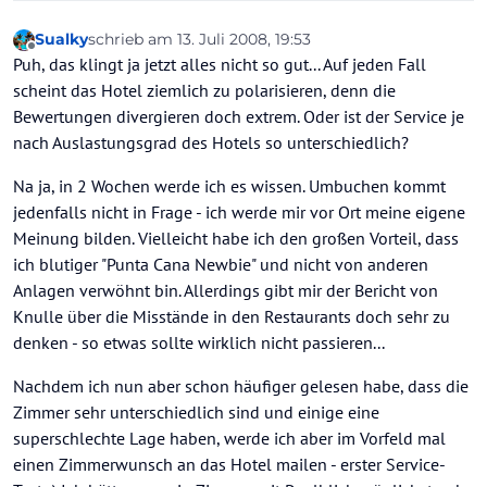
Sualky
schrieb am
13. Juli 2008, 19:53
zuletzt editiert von
Offline
Puh, das klingt ja jetzt alles nicht so gut... Auf jeden Fall
scheint das Hotel ziemlich zu polarisieren, denn die
Bewertungen divergieren doch extrem. Oder ist der Service je
nach Auslastungsgrad des Hotels so unterschiedlich?
Na ja, in 2 Wochen werde ich es wissen. Umbuchen kommt
jedenfalls nicht in Frage - ich werde mir vor Ort meine eigene
Meinung bilden. Vielleicht habe ich den großen Vorteil, dass
ich blutiger "Punta Cana Newbie" und nicht von anderen
Anlagen verwöhnt bin. Allerdings gibt mir der Bericht von
Knulle über die Misstände in den Restaurants doch sehr zu
denken - so etwas sollte wirklich nicht passieren...
Nachdem ich nun aber schon häufiger gelesen habe, dass die
Zimmer sehr unterschiedlich sind und einige eine
superschlechte Lage haben, werde ich aber im Vorfeld mal
einen Zimmerwunsch an das Hotel mailen - erster Service-