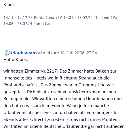
Klaus
14.11. - 12.12.23 Punta Cana ### 14.01. - 15.02.24 Thailand ###
14.06. - 28.07.24 Punta Cana
Urlaubsteam
schrieb am
14. Juli 2008, 23:24
zuletzt editiert von
Offline
Hallo Klaus,
wir hatten Zimmer Nr. 2217! Das Zimmer hatte Balkon zur
Innenseite des Hotels wo in Richtung Strand auch die
Poollandschaft ist. Das Zimmer war in Ordnung. Und wie
gesagt lass Dich nicht zu sehr verunsichern von manchen
Beiträgen hier. Wir wollten einen schönen Urlaub haben und
den hatten wir...auch im Edenh! Wenn jedoch manche
Urlauber nichts besseres zu tun haben als von morgens bis
abends alles schlecht zu reden ist das nicht unser Problem.
Wir trafen im Edenh deutsche Urlauber die gar nicht zufrieden