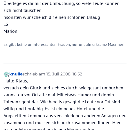
Überlege es dir mit der Umbuchung, so viele Leute können
sich nicht täuschen.
nsonsten wünsche ich dir einen schlönen Urlaug
LG
Marion
Es gibt keine uninteressanten Frauen, nur unaufmerksame Maenner!
knulle
schrieb am
15. Juli 2008, 18:52
zuletzt editiert von
Offline
Hallo Klaus,
versuch dein Glück und zieh es durch, wie gesagt umbuchen
kannst du vor Ort alle mal. Mit etwas Humor und domin.
Toleranz geht das. Wie bereits gesagt die Leute vor Ort sind
willig und lernfähig. Es ist ein neues Hotel und die
Angstellten kommen aus verschiedenen anderen Anlagen neu
zusammen und müssen sich auch zusammmen finden. Hier
hat das Management noch jede Menge zu tun.