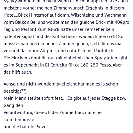
Syalky wundere dich nicht wenn es nicht klappt.Ich faxe auch
meistens vorher meinen Zimmerwunsch.Ergebnis in diesem
Hotel...Blick Hinterhof auf domn. Wäschleine und Wachmann
vorm Balkon.Bei uns wollte man den gleiche Drick mit 40€pro
Tag und Person! Zum Glück hatte unser Fernseher kein
Satelitensignal und der Kühlschrank war auch leer???!!! So
musste man uns ein neues Zimmer geben, stell dir das mal
vor und das ohne Aufpreis und natürlich mit Poolblick.
Die Mücken könnt ihr nur mit einheimischen Spray töten, gibt
es im Supermarkt in El Corticito für ca.160-250 Pesos. Aber
das hilft auch.
Achso und nicht wundern (vielleicht hat man es ja schon
beseitigt??)
Mein Mann stellte sofort fest.... Es gibt auf jeder Etagge bzw.
Gang den
Verantwortungsbereich der Zimmerfrau, nur eine
Toilettenbürste
und die hat die Putze.