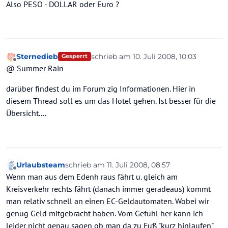
Also PESO - DOLLAR oder Euro ?
Sternedieb
schrieb am
10. Juli 2008, 10:03
Gesperrt
zuletzt editiert von
Offline
@ Summer Rain
darüber findest du im Forum zig Informationen. Hier in
diesem Thread soll es um das Hotel gehen. Ist besser für die
Übersicht....
Urlaubsteam
schrieb am
11. Juli 2008, 08:57
zuletzt editiert von
Offline
Wenn man aus dem Edenh raus fährt u. gleich am
Kreisverkehr rechts fährt (danach immer geradeaus) kommt
man relativ schnell an einen EC-Geldautomaten. Wobei wir
genug Geld mitgebracht haben. Vom Gefühl her kann ich
leider nicht genau sagen ob man da zu Fuß "kurz hinlaufen"