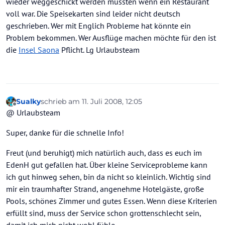
wieder weggeschickt werden mussten wenn ein Restaurant
voll war. Die Speisekarten sind leider nicht deutsch
geschrieben. Wer mit Englich Probleme hat könnte ein
Problem bekommen. Wer Ausflüge machen möchte für den ist
die
Insel Saona
Pflicht. Lg Urlaubsteam
Sualky
schrieb am
11. Juli 2008, 12:05
zuletzt editiert von
Offline
@ Urlaubsteam
Super, danke für die schnelle Info!
Freut (und beruhigt) mich natürlich auch, dass es euch im
EdenH gut gefallen hat. Über kleine Serviceprobleme kann
ich gut hinweg sehen, bin da nicht so kleinlich. Wichtig sind
mir ein traumhafter Strand, angenehme Hotelgäste, große
Pools, schönes Zimmer und gutes Essen. Wenn diese Kriterien
erfüllt sind, muss der Service schon grottenschlecht sein,