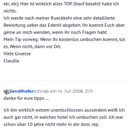
etc. etc). Hier ist wirklich alles TOP. Drauf bezahlt habe ich
nichts.
Ich werde nach meiner Rueckkehr eine sehr detaillierte
Bewertung ueber das EdenH abgeben. Ihr koennt Euch aber
gerne an mich wenden, wenn ihr noch Fragen habt.
Mein Tip vorweg: Wenn ihr kostenlos umbuchen koennt, tut
es. Wenn nicht, dann vor Ort.
Viele Gruesse
Claudia
Sendlhofer
schrieb am
14. Juli 2008, 21:11
zuletzt editiert von
Offline
danke für eure tipps ...
ich bin wirklich extrem unentschlossen. ausserdem weiß ich
auch gar nicht, in welches hotel ich umbuchen soll. ich war
schon über 10 jahre nicht mehr in der dom. rep.