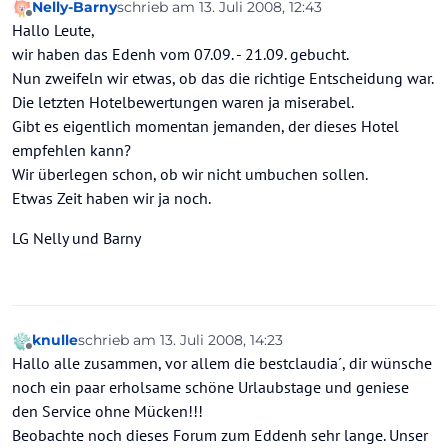
Nelly-Barny
schrieb am
13. Juli 2008, 12:43
zuletzt editiert von
Offline
Hallo Leute,
wir haben das Edenh vom 07.09. - 21.09. gebucht.
Nun zweifeln wir etwas, ob das die richtige Entscheidung war.
Die letzten Hotelbewertungen waren ja miserabel.
Gibt es eigentlich momentan jemanden, der dieses Hotel
empfehlen kann?
Wir überlegen schon, ob wir nicht umbuchen sollen.
Etwas Zeit haben wir ja noch.
LG Nelly und Barny
knulle
schrieb am
13. Juli 2008, 14:23
zuletzt editiert von
Offline
Hallo alle zusammen, vor allem die bestclaudia´, dir wünsche
noch ein paar erholsame schöne Urlaubstage und geniese
den Service ohne Mücken!!!
Beobachte noch dieses Forum zum Eddenh sehr lange. Unser