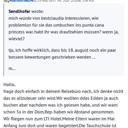
Marion1804
schrieb am
14. Juli 2008, 09:45
zuletzt editiert von
Offline
Sendlhofer
wrote:
mich würde von bestclaudia interessieren, wie
problemlos für sie das umbuchen ins punta cana
princess war. habt ihr was draufzahlen müssen? wenn ja,
wieviel?
tja, ich hoffe wirklich, dass bis 18. august noch ein paar
bessere bewertungen geschrieben werden ...
m...
Hallo,
frage doch einfach in deinem Reisebüro nach, ich denke nicht
das es allzuteuer sein wird.Wir wollten ddas Edden ja auch
buchen aber nachdem was ich gelesen habe, und wir warn
schon 3x in der Dom.Rep. haben wir Abstand genommen.
Wir fliegen nun zum LTI Hotel.Meine Eltern waren im Mai
Anfang Juni dort und waren begeistert.Die Tauchschule ist