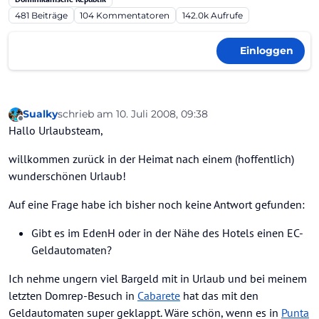
481
Beiträge
104
Kommentatoren
142.0k
Aufrufe
Einloggen
Sualky
schrieb am
10. Juli 2008, 09:38
zuletzt editiert von
Offline
Hallo Urlaubsteam,
willkommen zurück in der Heimat nach einem (hoffentlich)
wunderschönen Urlaub!
Auf eine Frage habe ich bisher noch keine Antwort gefunden:
Gibt es im EdenH oder in der Nähe des Hotels einen EC-
Geldautomaten?
Ich nehme ungern viel Bargeld mit in Urlaub und bei meinem
letzten Domrep-Besuch in
Cabarete
hat das mit den
Geldautomaten super geklappt. Wäre schön, wenn es in
Punta