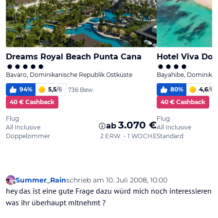
Summer_Rain
schrieb am
10. Juli 2008, 10:00
zuletzt editiert von
Offline
hey das ist eine gute Frage dazu würd mich noch interessieren
was ihr überhaupt mitnehmt ?