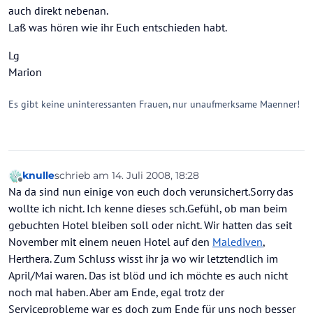
auch direkt nebenan.
Laß was hören wie ihr Euch entschieden habt.
Lg
Marion
Es gibt keine uninteressanten Frauen, nur unaufmerksame Maenner!
knulle
schrieb am
14. Juli 2008, 18:28
zuletzt editiert von
Offline
Na da sind nun einige von euch doch verunsichert.Sorry das
wollte ich nicht. Ich kenne dieses sch.Gefühl, ob man beim
gebuchten Hotel bleiben soll oder nicht. Wir hatten das seit
November mit einem neuen Hotel auf den
Malediven
,
Herthera. Zum Schluss wisst ihr ja wo wir letztendlich im
April/Mai waren. Das ist blöd und ich möchte es auch nicht
noch mal haben. Aber am Ende, egal trotz der
Serviceprobleme war es doch zum Ende für uns noch besser