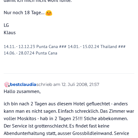
damit ich mich nicht wohl fühle.
Nur noch 18 Tage...
LG
Klaus
14.11. - 12.12.23 Punta Cana ### 14.01. - 15.02.24 Thailand ###
14.06. - 28.07.24 Punta Cana
bestclaudia
schrieb am
12. Juli 2008, 21:57
zuletzt editiert von
Offline
Hallo zusammen,
ich bin nach 2 Tagen aus diesem Hotel gefluechtet - anders
kann man es nicht sagen. Einfach schrecklich. Das Zimmer war
voller Moskitos - hab in 2 Tagen 25!!! Stiche abbekommen.
Der Service ist grottenschlecht. Es findet fast keine
Abendunterhaltung statt, ausser Grossbildleinwand. Service