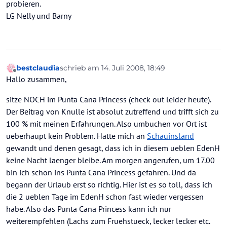
probieren.
LG Nelly und Barny
bestclaudia
schrieb am
14. Juli 2008, 18:49
zuletzt editiert von
Offline
Hallo zusammen,
sitze NOCH im Punta Cana Princess (check out leider heute).
Der Beitrag von Knulle ist absolut zutreffend und trifft sich zu
100 % mit meinen Erfahrungen. Also umbuchen vor Ort ist
ueberhaupt kein Problem. Hatte mich an
Schauinsland
gewandt und denen gesagt, dass ich in diesem ueblen EdenH
keine Nacht laenger bleibe. Am morgen angerufen, um 17.00
bin ich schon ins Punta Cana Princess gefahren. Und da
begann der Urlaub erst so richtig. Hier ist es so toll, dass ich
die 2 ueblen Tage im EdenH schon fast wieder vergessen
habe. Also das Punta Cana Princess kann ich nur
weiterempfehlen (Lachs zum Fruehstueck, lecker lecker etc.