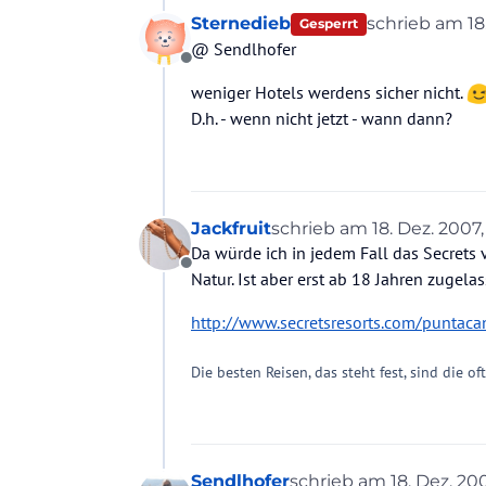
Sternedieb
schrieb am
18
Gesperrt
zuletzt editie
@ Sendlhofer
Offline
weniger Hotels werdens sicher nicht.
D.h. - wenn nicht jetzt - wann dann?
Jackfruit
schrieb am
18. Dez. 2007,
zuletzt editiert von
Da würde ich in jedem Fall das Secrets 
Offline
Natur. Ist aber erst ab 18 Jahren zugelasse
http://www.secretsresorts.com/puntaca
Die besten Reisen, das steht fest, sind die of
Sendlhofer
schrieb am
18. Dez. 200