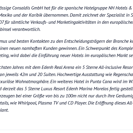
sässige Consaldis GmbH hat für die spanische Hotelgruppe NH Hotels & 
 Mexiko und der Karibik übernommen. Damit zeichnet der Spezialist in 
2007 für sämtliche Verkaufs- und Marketingaktivitäten in den europäische
insel verantwortlich.
smus und besten Kontakten zu den Entscheidungsträgern der Branche k
einen neuen namhaften Kunden gewinnen. Ein Schwerpunkt des Komplet
ting, wird dabei die Einführung neuer Hotels im europäischen Markt se
hsten Jahres mit dem Edenh Real Arena ein 5 Sterne All-inclusive Resor
von jeweils 42m und 20 Suiten. Hochwertige Ausstattung wie Regenscha
uxuriöse Wohnatmosphäre. Ein weiteres Hotel in Punta Cana wird im W
 derzeit das 5 Sterne Luxus Resort Edenh Marina Morelos fertig gestellt
eugen bei einer Größe von bis zu 100m nicht nur durch ihre Geräumig
ils, wie Whirlpool, Plasma TV und CD Player. Die Eröffnung dieses All-
lant.