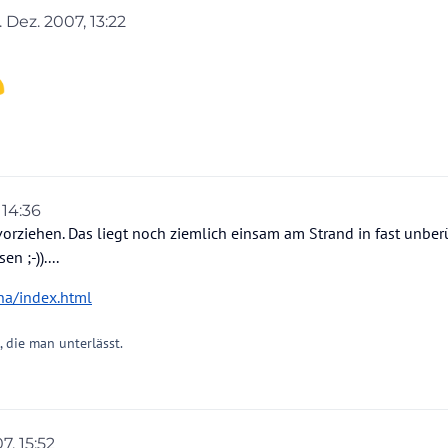
. Dez. 2007, 13:22
rt von
 14:36
vorziehen. Das liegt noch ziemlich einsam am Strand in fast unber
n ;-))....
na/index.html
t, die man unterlässt.
7, 15:52