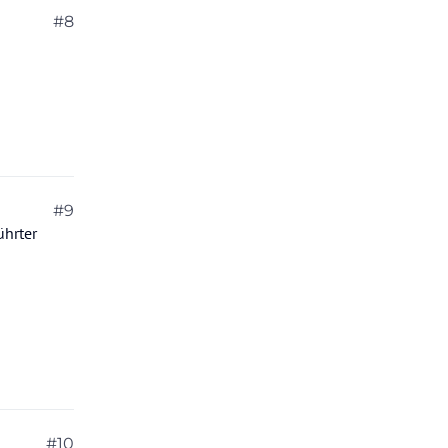
#8
#9
ührter
#10