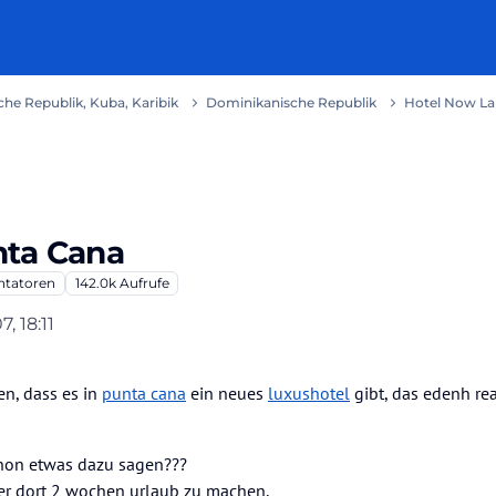
he Republik, Kuba, Karibik
Dominikanische Republik
Hotel Now La
nta Cana
tatoren
142.0k
Aufrufe
7, 18:11
hotep2
en, dass es in
punta cana
ein neues
luxushotel
gibt, das edenh re
chon etwas dazu sagen???
er dort 2 wochen urlaub zu machen.