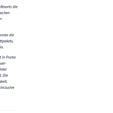
Resorts die
Sachen
n
onnte die
tpakets,
in.
t in Punta
uer-
inter
. Die
keit,
Inclusive