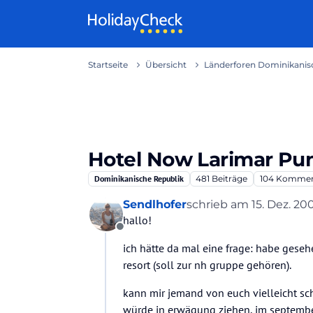
Weiter zum Inhalt
Startseite
Übersicht
Länderforen Dominikanisc
Hotel Now Larimar Pu
Dominikanische Republik
481
Beiträge
104
Kommen
Sendlhofer
schrieb am
15. Dez. 200
zuletzt editiert von A
hallo!
Offline
ich hätte da mal eine frage: habe geseh
resort (soll zur nh gruppe gehören).
kann mir jemand von euch vielleicht s
würde in erwägung ziehen, im septemb