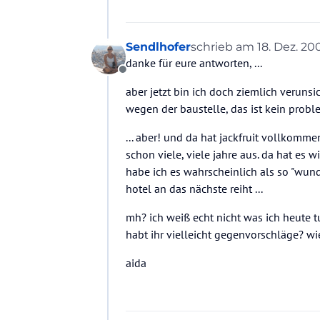
Sendlhofer
schrieb am
18. Dez. 200
zuletzt editiert von
danke für eure antworten, ...
Offline
aber jetzt bin ich doch ziemlich verunsi
wegen der baustelle, das ist kein problem
... aber! und da hat jackfruit vollkomme
schon viele, viele jahre aus. da hat es
habe ich es wahrscheinlich als so "wunde
hotel an das nächste reiht ...
mh? ich weiß echt nicht was ich heute tu
habt ihr vielleicht gegenvorschläge? w
aida