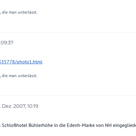
t, die man unterlässt.
 09:37
/335778/photo1.html
t, die man unterlässt.
. Dez. 2007, 10:19
rt von
 Schloßhotel Bühlerhöhe in die Edenh-Marke von NH eingegliedert