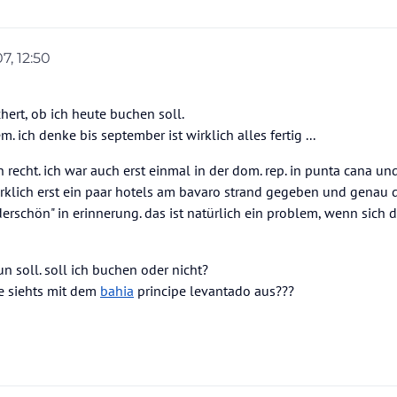
7, 12:50
chert, ob ich heute buchen soll.
. ich denke bis september ist wirklich alles fertig ...
n recht. ich war auch erst einmal in der dom. rep. in punta cana und
 wirklich erst ein paar hotels am bavaro strand gegeben und genau
rschön" in erinnerung. das ist natürlich ein problem, wenn sich da
n soll. soll ich buchen oder nicht?
ie siehts mit dem
bahia
principe levantado aus???