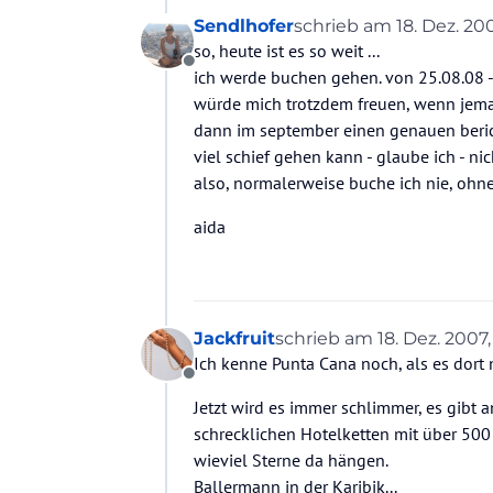
Sendlhofer
schrieb am
18. Dez. 20
zuletzt editiert von
so, heute ist es so weit ...
Offline
ich werde buchen gehen. von 25.08.08 -
würde mich trotzdem freuen, wenn jema
dann im september einen genauen beric
viel schief gehen kann - glaube ich - n
also, normalerweise buche ich nie, ohne
aida
Jackfruit
schrieb am
18. Dez. 2007,
zuletzt editiert von
Ich kenne Punta Cana noch, als es dort 
Offline
Jetzt wird es immer schlimmer, es gibt 
schrecklichen Hotelketten mit über 500 
wieviel Sterne da hängen.
Ballermann in der Karibik...