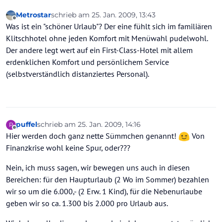
Metrostar
schrieb am
25. Jan. 2009, 13:43
zuletzt editiert von
Offline
Was ist ein "schöner Urlaub"? Der eine fühlt sich im familiären
Klitschhotel ohne jeden Komfort mit Menüwahl pudelwohl.
Der andere legt wert auf ein First-Class-Hotel mit allem
erdenklichen Komfort und persönlichem Service
(selbstverständlich distanziertes Personal).
puffel
schrieb am
25. Jan. 2009, 14:16
P
zuletzt editiert von
Offline
Hier werden doch ganz nette Sümmchen genannt!
Von
Finanzkrise wohl keine Spur, oder???
Nein, ich muss sagen, wir bewegen uns auch in diesen
Bereichen: für den Haupturlaub (2 Wo im Sommer) bezahlen
wir so um die 6.000,- (2 Erw. 1 Kind), für die Nebenurlaube
geben wir so ca. 1.300 bis 2.000 pro Urlaub aus.