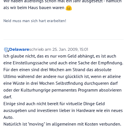
Wir haben allerdings schon mal ein Jahr ausgesetzt - nämlich
als wir beim Haus bauen waren
Neid muss man sich hart erarbeiten!
Delaware
schrieb am
25. Jan. 2009, 15:01
zuletzt editiert von
Offline
Ich glaube nicht, das es nur vom Geld abhängt, es ist auch
eine Einstellungssache und auch eine Sache der Empfindung.
Für den einen sind drei Wochen am Strand das absolute
Ultimo während der andere nur glücklich ist, wenn er alleine
eine Wüste in drei Wochen Selbstfindung durchqueren darf
oder der Kulturhungrige permanentes Programm absolvieren
darf.
Einige sind auch nicht bereit für virtuelle Dinge Geld
auszugeben und investieren lieber in Hardware wie ein neues
Auto.
Natürlich ist "moving" im allgemeinen mit Kosten verbunden.