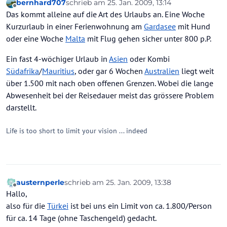
bernhard707
schrieb am
25. Jan. 2009, 13:14
zuletzt editiert von
Offline
Das kommt alleine auf die Art des Urlaubs an. Eine Woche
Kurzurlaub in einer Ferienwohnung am
Gardasee
mit Hund
oder eine Woche
Malta
mit Flug gehen sicher unter 800 p.P.
Ein fast 4-wöchiger Urlaub in
Asien
oder Kombi
Südafrika
/
Mauritius
, oder gar 6 Wochen
Australien
liegt weit
über 1.500 mit nach oben offenen Grenzen. Wobei die lange
Abwesenheit bei der Reisedauer meist das grössere Problem
darstellt.
Life is too short to limit your vision ... indeed
austernperle
schrieb am
25. Jan. 2009, 13:38
zuletzt editiert von
Offline
Hallo,
also für die
Türkei
ist bei uns ein Limit von ca. 1.800/Person
für ca. 14 Tage (ohne Taschengeld) gedacht.