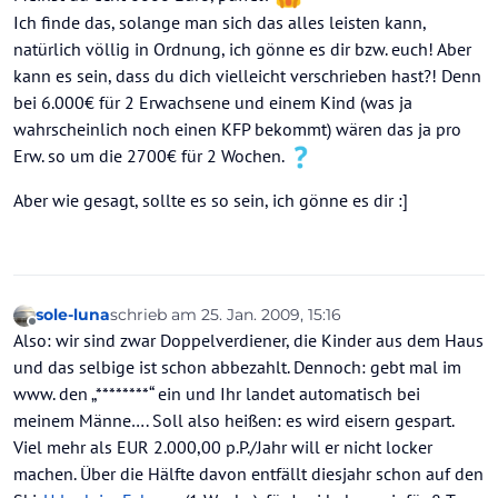
Ich finde das, solange man sich das alles leisten kann,
natürlich völlig in Ordnung, ich gönne es dir bzw. euch! Aber
kann es sein, dass du dich vielleicht verschrieben hast?! Denn
bei 6.000€ für 2 Erwachsene und einem Kind (was ja
wahrscheinlich noch einen KFP bekommt) wären das ja pro
Erw. so um die 2700€ für 2 Wochen.
Aber wie gesagt, sollte es so sein, ich gönne es dir :]
sole-luna
schrieb am
25. Jan. 2009, 15:16
zuletzt editiert von
Offline
Also: wir sind zwar Doppelverdiener, die Kinder aus dem Haus
und das selbige ist schon abbezahlt. Dennoch: gebt mal im
www. den „********“ ein und Ihr landet automatisch bei
meinem Männe…. Soll also heißen: es wird eisern gespart.
Viel mehr als EUR 2.000,00 p.P./Jahr will er nicht locker
machen. Über die Hälfte davon entfällt diesjahr schon auf den