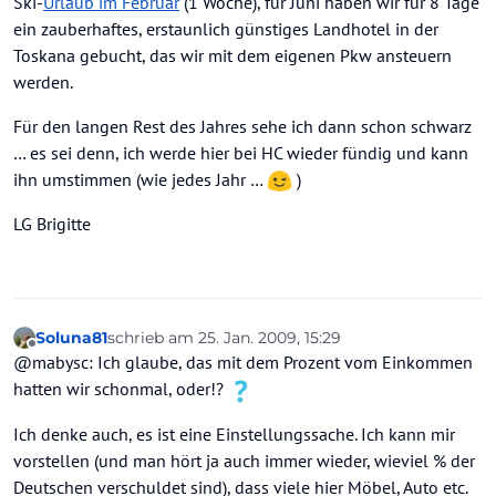
Ski-
Urlaub im Februar
(1 Woche), für Juni haben wir für 8 Tage
ein zauberhaftes, erstaunlich günstiges Landhotel in der
Toskana gebucht, das wir mit dem eigenen Pkw ansteuern
werden.
Für den langen Rest des Jahres sehe ich dann schon schwarz
… es sei denn, ich werde hier bei HC wieder fündig und kann
ihn umstimmen (wie jedes Jahr …
)
LG Brigitte
Soluna81
schrieb am
25. Jan. 2009, 15:29
zuletzt editiert von
Offline
@mabysc: Ich glaube, das mit dem Prozent vom Einkommen
hatten wir schonmal, oder!?
Ich denke auch, es ist eine Einstellungssache. Ich kann mir
vorstellen (und man hört ja auch immer wieder, wieviel % der
Deutschen verschuldet sind), dass viele hier Möbel, Auto etc.