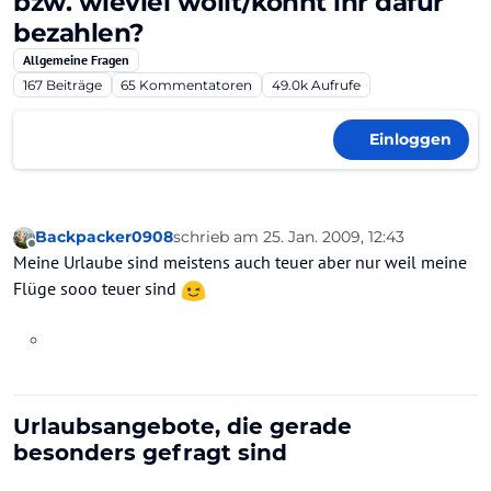
bzw. wieviel wollt/könnt ihr dafür
bezahlen?
Allgemeine Fragen
167
Beiträge
65
Kommentatoren
49.0k
Aufrufe
Einloggen
Backpacker0908
schrieb am
25. Jan. 2009, 12:43
zuletzt editiert von
Offline
Meine Urlaube sind meistens auch teuer aber nur weil meine
Flüge sooo teuer sind