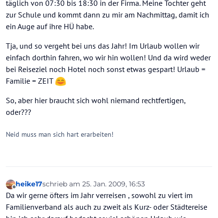
täglich von 07:30 bis 18:30 in der Firma. Meine Tochter geht
zur Schule und kommt dann zu mir am Nachmittag, damit ich
ein Auge auf ihre HÜ habe.
Tja, und so vergeht bei uns das Jahr! Im Urlaub wollen wir
einfach dorthin fahren, wo wir hin wollen! Und da wird weder
bei Reiseziel noch Hotel noch sonst etwas gespart! Urlaub =
Familie = ZEIT
So, aber hier braucht sich wohl niemand rechtfertigen,
oder???
Neid muss man sich hart erarbeiten!
heike17
schrieb am
25. Jan. 2009, 16:53
zuletzt editiert von
Offline
Da wir gerne öfters im Jahr verreisen , sowohl zu viert im
Familienverband als auch zu zweit als Kurz- oder Städtereise