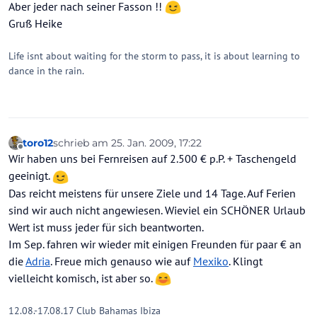
Aber jeder nach seiner Fasson !!
Gruß Heike
Life isnt about waiting for the storm to pass, it is about learning to
dance in the rain.
toro12
schrieb am
25. Jan. 2009, 17:22
zuletzt editiert von
Offline
Wir haben uns bei Fernreisen auf 2.500 € p.P. + Taschengeld
geeinigt.
Das reicht meistens für unsere Ziele und 14 Tage. Auf Ferien
sind wir auch nicht angewiesen. Wieviel ein SCHÖNER Urlaub
Wert ist muss jeder für sich beantworten.
Im Sep. fahren wir wieder mit einigen Freunden für paar € an
die
Adria
. Freue mich genauso wie auf
Mexiko
. Klingt
vielleicht komisch, ist aber so.
12.08.-17.08.17 Club Bahamas Ibiza