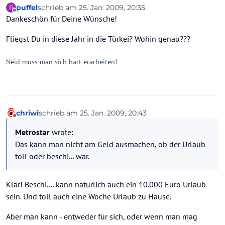
puffel
schrieb am
25. Jan. 2009, 20:35
P
zuletzt editiert von
Offline
Dankeschön für Deine Wünsche!
Fliegst Du in diese Jahr in die Türkei? Wohin genau???
Neid muss man sich hart erarbeiten!
chriwi
schrieb am
25. Jan. 2009, 20:43
zuletzt editiert von
Offline
Metrostar
wrote:
Das kann man nicht am Geld ausmachen, ob der Urlaub
toll oder beschi... war.
Klar! Beschi.... kann natürlich auch ein 10.000 Euro Urlaub
sein. Und toll auch eine Woche Urlaub zu Hause.
Aber man kann - entweder für sich, oder wenn man mag