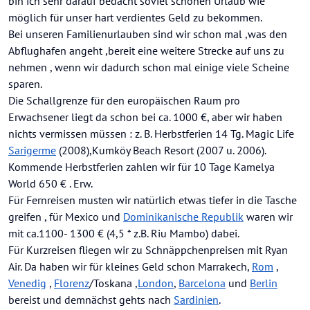
bin ich sehr darauf bedacht soviel schönen Urlaub wie
möglich für unser hart verdientes Geld zu bekommen.
Bei unseren Familienurlauben sind wir schon mal ,was den
Abflughafen angeht ,bereit eine weitere Strecke auf uns zu
nehmen , wenn wir dadurch schon mal einige viele Scheine
sparen.
Die Schallgrenze für den europäischen Raum pro
Erwachsener liegt da schon bei ca. 1000 €, aber wir haben
nichts vermissen müssen : z. B. Herbstferien 14 Tg. Magic Life
Sarigerme
(2008),Kumköy Beach Resort (2007 u. 2006).
Kommende Herbstferien zahlen wir für 10 Tage Kamelya
World 650 € . Erw.
Für Fernreisen musten wir natürlich etwas tiefer in die Tasche
greifen , für Mexico und
Dominikanische Republik
waren wir
mit ca.1100- 1300 € (4,5 * z.B. Riu Mambo) dabei.
Für Kurzreisen fliegen wir zu Schnäppchenpreisen mit Ryan
Air. Da haben wir für kleines Geld schon Marrakech,
Rom
,
Venedig
,
Florenz
/Toskana ,
London
,
Barcelona
und
Berlin
bereist und demnächst gehts nach
Sardinien
.