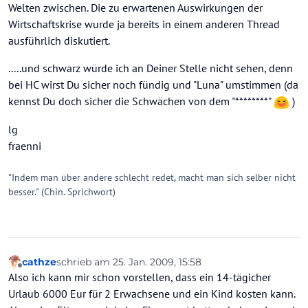
Welten zwischen. Die zu erwartenen Auswirkungen der
Wirtschaftskrise wurde ja bereits in einem anderen Thread
ausführlich diskutiert.
.....und schwarz würde ich an Deiner Stelle nicht sehen, denn
bei HC wirst Du sicher noch fündig und "Luna" umstimmen (da
kennst Du doch sicher die Schwächen von dem "********"
)
lg
fraenni
"Indem man über andere schlecht redet, macht man sich selber nicht
besser." (Chin. Sprichwort)
cathze
schrieb am
25. Jan. 2009, 15:58
zuletzt editiert von
Offline
Also ich kann mir schon vorstellen, dass ein 14-tägicher
Urlaub 6000 Eur für 2 Erwachsene und ein Kind kosten kann.