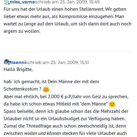
miss_varna
schrieb am
25. Jan. 2009, 15:49
zuletzt editiert von
Offline
Für uns hat der Urlaub einen hohen Stellenwert. Wir geben
lieber etwas mehr aus, als Kompromisse einzugehen. Man
wartet zu lange auf den Urlaub, um sich dann dort auch noch
ärgern zu wollen.
fraenni
schrieb am
25. Jan. 2009, 15:51
zuletzt editiert von
Offline
Hallo Brigitte,
hab` ich gemacht, ist Dein Männe der mit dem
Schottenkostüm ?
Aber mal ehrlich, bei 2.000 € p.P./Jahr von Geiz zu sprechen,
da habe ich schon etwas Mitleid mit "dem Männe"
Spass beiseite, denn ich glaube schon das die Mehrzahl der
Urlauber nicht so ein Urlaubsbudget zur Verfügung haben.
Zumal die Threadfrage auch schon zweischneidig ist, denn
zwischen
wollen und können
stecken für viele Urlauber auch