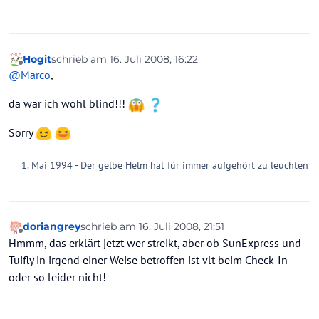
Hogit
schrieb am
16. Juli 2008, 16:22
zuletzt editiert von
Offline
@
Marco
,
da war ich wohl blind!!!
Sorry
Mai 1994 - Der gelbe Helm hat für immer aufgehört zu leuchten
doriangrey
schrieb am
16. Juli 2008, 21:51
zuletzt editiert von
Offline
Hmmm, das erklärt jetzt wer streikt, aber ob SunExpress und
Tuifly in irgend einer Weise betroffen ist vlt beim Check-In
oder so leider nicht!