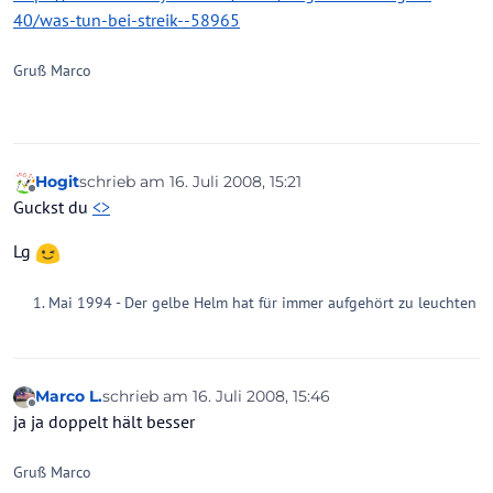
40/was-tun-bei-streik--58965
Gruß Marco
Hogit
schrieb am
16. Juli 2008, 15:21
zuletzt editiert von
Offline
Guckst du
<
>
Lg
Mai 1994 - Der gelbe Helm hat für immer aufgehört zu leuchten
Marco L.
schrieb am
16. Juli 2008, 15:46
zuletzt editiert von
Offline
ja ja doppelt hält besser
Gruß Marco