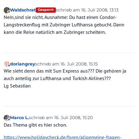
Waldschrat
schrieb am
16. Juli 2008, 13:13
Gesperrt
zuletzt editiert von
Offline
Nein,sind sie nicht. Ausnahme: Du hast einen Condor-
Langstreckenflug mit Zubringer Lufthansa gebucht. Dann
kann die Reise natürlich am Zubringer scheitern.
doriangrey
schrieb am
16. Juli 2008, 15:15
zuletzt editiert von
Offline
Wie sieht denn das mit Sun Express aus??? Die gehören ja
auch anteilig zur Lufthansa und Turkish Airlines???
Lg Sebastian
Marco L.
schrieb am
16. Juli 2008, 15:20
zuletzt editiert von
Offline
Das Thema gibt es hier schon.
https://www.holidaycheck.de/foren/allgemeine-fragen-