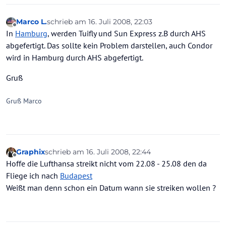
Marco L.
schrieb am
16. Juli 2008, 22:03
zuletzt editiert von
Offline
In
Hamburg
, werden Tuifly und Sun Express z.B durch AHS
abgefertigt. Das sollte kein Problem darstellen, auch Condor
wird in Hamburg durch AHS abgefertigt.
Gruß
Gruß Marco
Graphix
schrieb am
16. Juli 2008, 22:44
zuletzt editiert von
Offline
Hoffe die Lufthansa streikt nicht vom 22.08 - 25.08 den da
Fliege ich nach
Budapest
Weißt man denn schon ein Datum wann sie streiken wollen ?