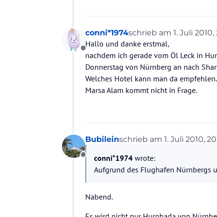
conni*1974
schrieb am
1. Juli 2010,
zuletzt editiert von
Hallo und danke erstmal,
Offline
nachdem ich gerade vom Öl Leck in Hur
Donnerstag von Nürnberg an nach Sharm
Welches Hotel kann man da empfehlen. Vi
Marsa Alam kommt nicht in Frage.
Bubilein
schrieb am
1. Juli 2010, 20
zuletzt editiert von
conni*1974
wrote:
Offline
Aufgrund des Flughafen Nürnbergs und
Nabend.
Es wird nicht nur Hurghada von Nürnbe