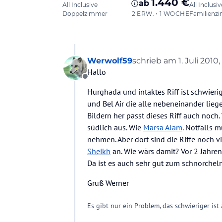
Werwolf59
schrieb am
1. Juli 2010
zuletzt editiert von
Hallo
Offline
Hurghada und intaktes Riff ist schwier
und Bel Air die alle nebeneinander li
Bildern her passt dieses Riff auch noch.
südlich aus. Wie
Marsa Alam
. Notfalls 
nehmen. Aber dort sind die Riffe noch v
Sheikh
an. Wie wärs damit? Vor 2 Jahren
Da ist es auch sehr gut zum schnorchel
Gruß Werner
Es gibt nur ein Problem, das schwieriger ist