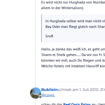
Es wird nicht nur Hurghada von Nürnbe
allem in der Wintersaison).
In Hurghada selber wird man nicht vi
Bay. Oder man fliegt gleich nach Sha
Gruß
Hallo, ja danke das weiß ich, es geht 
Sharm el Sheik gehen..... Da wir nur Fr.
könnten wir evtl. auch Do fliegen und d
Welche Hotels mit intaktem Hausriff kö
Bubilein
schrieb am
1. Juli 2010, 21
zuletzt editiert von
@
conni
,
Offline
schau dir das
Reef Oasis Palms
an - lie