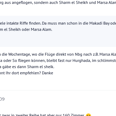
rg aus angeflogen, sondern auch Sharm el Sheikh und Marsa Alam
ele intakte Riffe finden. Da muss man schon in die Makadi Bay o
rm el Sheikh oder Marsa Alam.
um die Wochentage, wo die Flüge direkt von Nbg nach z.B. Marsa A
 Sa oder So fliegen können, bleibt fast nur Hurghada, im schlimmst
a gäbe es dann Sharm el sheik.
nnt Ihr dort empfehlen? Danke
:09
gt zwar in zweiter Reihe hat aber nur 160 Zimmer.