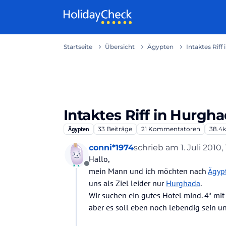
Weiter zum Inhalt
Startseite
Übersicht
Ägypten
Intaktes Riff
Intaktes Riff in Hurgh
Ägypten
33
Beiträge
21
Kommentatoren
38.4k
conni*1974
schrieb am
1. Juli 2010,
zuletzt editiert von
Hallo,
Offline
mein Mann und ich möchten nach
Ägyp
uns als Ziel leider nur
Hurghada
.
Wir suchen ein gutes Hotel mind. 4* mit 
aber es soll eben noch lebendig sein un