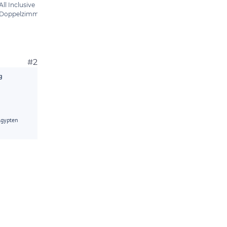
#2
g
Ägypten