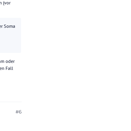
 (vor
der Soma
lam oder
en Fall
#6