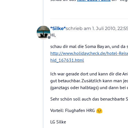
*Silke*
schrieb am
1. Juli 2010, 22:5
zuletzt editiert von
Hi,
Offline
schau dir mal die Soma Bay an, und da s
http://www.holidaycheck.de/hotel-Rei
hid_167631.html
Ich war gerade dort und kann dir die A
gut betauchbar. Zusätzlich kann man j
(ganztags oder halbtags) und dann bei
Sehr schön soll auch das benachbarte S
Vorteil: Flughafen HRG
LG Silke