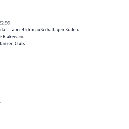
 22:56
da ist aber 45 km außerhalb gen Süden.
 Brakers an.
binson Club.
7