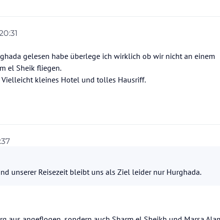
 20:31
ghada gelesen habe überlege ich wirklich ob wir nicht an einem
 el Sheik fliegen.
elleicht kleines Hotel und tolles Hausriff.
:37
 unserer Reisezeit bleibt uns als Ziel leider nur Hurghada.
rg aus angeflogen, sondern auch Sharm el Sheikh und Marsa Alam