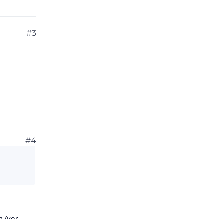
#3
#4
 (vor