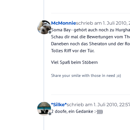
McMonnie
schrieb am
1. Juli 2010,
zuletzt editiert von
Soma Bay - gehört auch noch zu Hurgha
Offline
Schau dir mal die Bewertungen vom The
Daneben noch das Sheraton und der Ro
Tolles Riff vor der Tür.
Viel Spaß beim Stöbern
Share your smile with those in need ;o)
*Silke*
schrieb am
1. Juli 2010, 22:5
zuletzt editiert von
2 doofe, ein Gedanke :-)))))
Offline