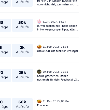
Hi MichL, in London nützt dir ein
träge
Aufrufe
zurück.
Auto nicht viel, zumindest nicht
da, wo man als Touri hin will, das
siehst du schon richtig. Für mich
wäre London die erste Station -
wegen des anschließenden
8. Jan. 2024, 16:14
33
50k
Entspannungseffektes ;). Wie
Ja, war soeben mit Thoba Reisen
man das dann mit dem
träge
Aufrufe
in Norwegen, super Tipps, alles
Mietwagen am geschicktesten
super geklappt, kann ich sehr
macht, kann ich dir auch nicht
empfehlen!
sagen. Ich würde mich gar nicht
mit dem Auto in London bewegen
und nach dem London-
11. Feb. 2016, 11:35
5
2k
Aufenthalt mit Öffis zum
danke curi, das funktioniert sogar
träge
Aufrufe
Rückflug-Flughafen und von dort
mieten (bzw. vorgebucht haben)
und losfahren. Für diesen Zweck
liegen Heathrow und Gatwick
natürlich günstiger als Stansted.
Gruß, Rudy
10. Feb. 2016, 12:31
70
28k
Gerne geschehen. Danke
träge
Aufrufe
nochmals für dein Feedback! LG
Claudia
31. Dez. 2015, 08:04
10
60k
Er wieder ......................
träge
Aufrufe