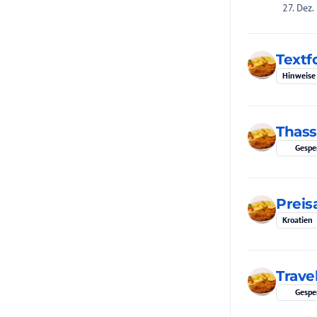
27. Dez.
Textf
Hinweise
Thas
Gespe
Preis
Kroatien
Trave
Gespe