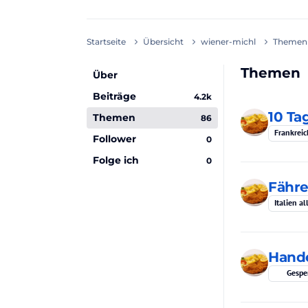
Startseite
Übersicht
wiener-michl
Themen
Themen
Über
Beiträge
4.2k
10 Ta
Themen
86
Frankreic
Follower
0
Folge ich
0
Fähre
Italien a
Hand
Gespe