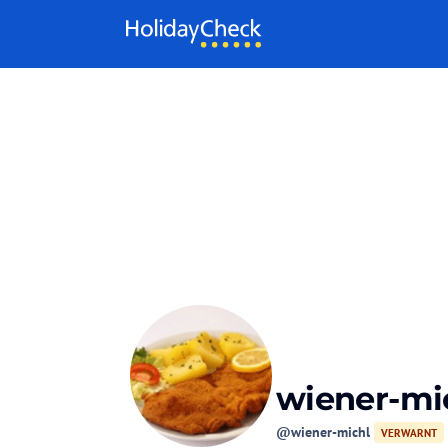
Weiter zum Inhalt
wiener-mi
@wiener-michl
VERWARNT