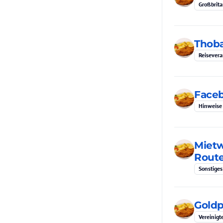
Großbrita
Thoba
Reisevera
Face
Hinweise
Mietw
Rout
Sonstiges
Goldp
Vereinigt