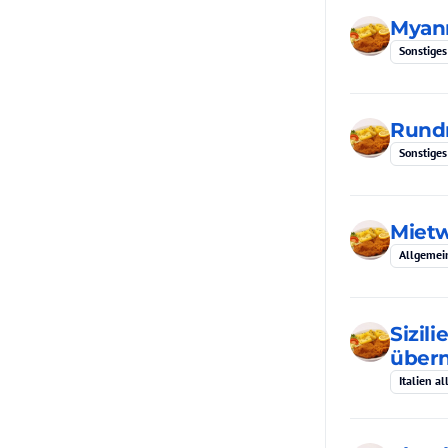
Myanm
Sonstiges
Rundr
Sonstiges
Miet
Allgemei
Sizil
über
Italien a