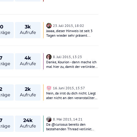
23. Juli 2015, 18:02
10
3k
Jaaaa, dieser Hinweis ist seit 3
träge
Aufrufe
Tagen wieder sehr präsent...
8. Juli 2015, 13:23
7
4k
Danke, Kourion - dann mache ich
träge
Aufrufe
mal hier zu, damit der verlinkte
Thread auch genutzt wird. LG
Sokrates
16. Juni 2015, 15:57
2
2k
Nein, da irrst du dich nicht. Liegt
träge
Aufrufe
aber nicht an den veranstalltern.
Da sich die Wirtschaft nach dem
Krieg nun in den letzten 20
Jahren erholt hat und Kroatien
nun auch zur EU gehört haben
8. Mai 2015, 14:21
7
24k
sind die Preise ebenso wie die
Da @curiosus bereits den
Gehälter gestiegen. Demnach
träge
Aufrufe
bestehenden Thread verlinkt
auch die Preise der
hat, bitte ich euch, diesen auch zu
Reiseveranstallter. Um billiger