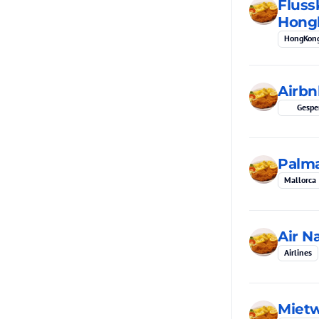
Fluss
Hong
HongKon
Airb
Gespe
Palma
Mallorca
Air N
Airlines
Miet