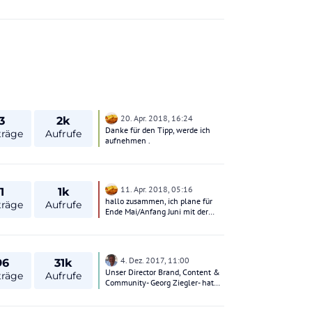
20. Apr. 2018, 16:24
3
2k
Danke für den Tipp, werde ich
träge
Aufrufe
aufnehmen .
11. Apr. 2018, 05:16
1
1k
hallo zusammen, ich plane für
träge
Aufrufe
Ende Mai/Anfang Juni mit der
Autofähre von Livorno nach
Bastia zu fahren, mit dem
eigenen Auto. An diejenigen die
Erfahrung damit haben nun ein
4. Dez. 2017, 11:00
96
31k
paar Fragen dazu: Wie lange im
Unser Director Brand, Content &
Voraus soll ich das Fährticket
träge
Aufrufe
Community- Georg Ziegler- hat
kaufen ? Wo im Internet kauft
sein Statement zu dem Thema
man das Ticket am besten ? ( Gibt
abgegegeben, wir wollten aber
verschiedene Anbieter ) Kann ich