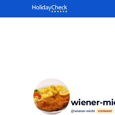
Weiter zum Inhalt
wiener-mi
@wiener-michl
VERWARNT