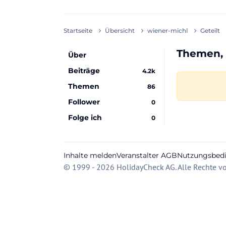
Startseite
Übersicht
wiener-michl
Geteilt
Themen, 
Über
Beiträge
4.2k
Themen
86
Follower
0
Folge ich
0
Inhalte melden
Veranstalter AGB
Nutzungsbed
© 1999 - 2026 HolidayCheck AG. Alle Rechte vo