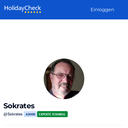
Weiter zum Inhalt
Einloggen
Sokrates
@Sokrates
ADMIN
EXPERTE ISTANBUL