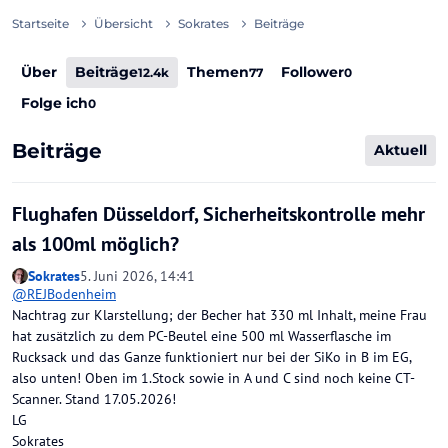
Startseite
Übersicht
Sokrates
Beiträge
Über
Beiträge
Themen
Follower
12.4k
77
0
Folge ich
0
Beiträge
Aktuell
Flughafen Düsseldorf, Sicherheitskontrolle mehr
als 100ml möglich?
Sokrates
5. Juni 2026, 14:41
@
REJBodenheim
Nachtrag zur Klarstellung; der Becher hat 330 ml Inhalt, meine Frau
hat zusätzlich zu dem PC-Beutel eine 500 ml Wasserflasche im
Rucksack und das Ganze funktioniert nur bei der SiKo in B im EG,
also unten! Oben im 1.Stock sowie in A und C sind noch keine CT-
Scanner. Stand 17.05.2026!
LG
Sokrates