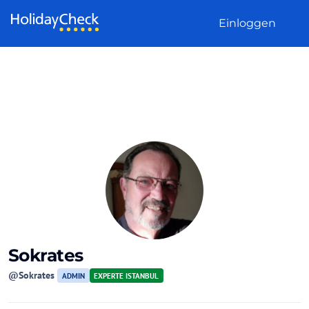
Weiter zum Inhalt
Einloggen
Sokrates
@Sokrates
ADMIN
EXPERTE ISTANBUL