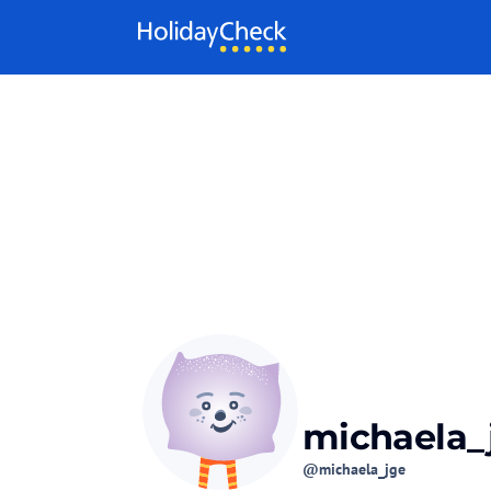
Weiter zum Inhalt
michaela_
@michaela_jge