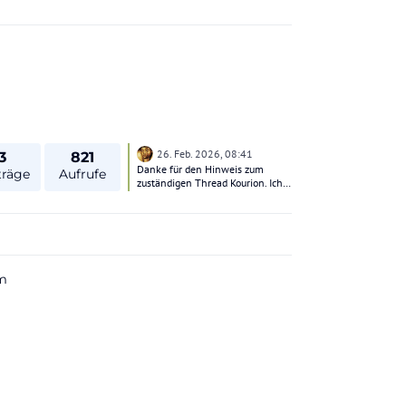
26. Feb. 2026, 08:41
3
821
Danke für den Hinweis zum
träge
Aufrufe
zuständigen Thread Kourion. Ich
mache dann wieder zu.
m